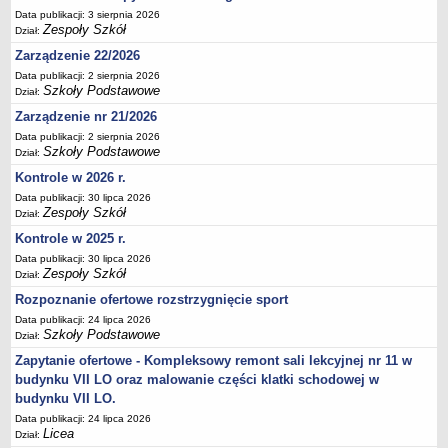
Data publikacji: 3 sierpnia 2026
Deklaracja dostępności
Zespoły Szkół
Dział:
PORADNIE PSYCHOLOGICZNO-PEDAGOGICZNE
Zarządzenie 22/2026
Zespół Poradni
Data publikacji: 2 sierpnia 2026
BIURO FINANSÓW OŚWIATY
Szkoły Podstawowe
Dział:
Dane podstawowe
Zarządzenie nr 21/2026
Statut
Data publikacji: 2 sierpnia 2026
Szkoły Podstawowe
Dział:
Majątek
Kontrole w 2026 r.
Godziny dyżurów
Data publikacji: 30 lipca 2026
Ogłoszenia
Zespoły Szkół
Dział:
Zarządzenia
Kontrole w 2025 r.
Data publikacji: 30 lipca 2026
Rejestry, ewidencje, archiwa
Zespoły Szkół
Dział:
Kontrole
Rozpoznanie ofertowe rozstrzygnięcie sport
PONOWNE WYKORZYSTYWANIE
Data publikacji: 24 lipca 2026
Szkoły Podstawowe
Dział:
Sprawozdania
Zapytanie ofertowe - Kompleksowy remont sali lekcyjnej nr 11 w
Deklaracja dostępności
budynku VII LO oraz malowanie części klatki schodowej w
DEKLARACJA DOSTĘPNOŚCI
budynku VII LO.
OŚWIADCZENIA MAJĄTKOWE
Data publikacji: 24 lipca 2026
PONOWNE WYKORZYSTYWANIE
Licea
Dział: