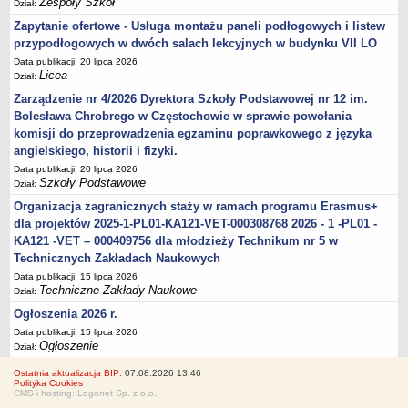
Zespoły Szkół
Dział:
Zapytanie ofertowe - Usługa montażu paneli podłogowych i listew
przypodłogowych w dwóch salach lekcyjnych w budynku VII LO
Data publikacji: 20 lipca 2026
Licea
Dział:
Zarządzenie nr 4/2026 Dyrektora Szkoły Podstawowej nr 12 im.
Bolesława Chrobrego w Częstochowie w sprawie powołania
komisji do przeprowadzenia egzaminu poprawkowego z języka
angielskiego, historii i fizyki.
Data publikacji: 20 lipca 2026
Szkoły Podstawowe
Dział:
Organizacja zagranicznych staży w ramach programu Erasmus+
dla projektów 2025-1-PL01-KA121-VET-000308768 2026 - 1 -PL01 -
KA121 -VET – 000409756 dla młodzieży Technikum nr 5 w
Technicznych Zakładach Naukowych
Data publikacji: 15 lipca 2026
Techniczne Zakłady Naukowe
Dział:
Ogłoszenia 2026 r.
Data publikacji: 15 lipca 2026
Ogłoszenie
Dział:
Ostatnia aktualizacja BIP:
07.08.2026 13:46
Polityka Cookies
CMS i hosting: Logonet Sp. z o.o.