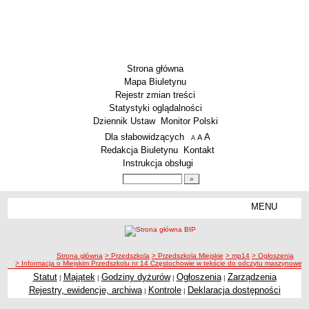
Strona główna
Mapa Biuletynu
Rejestr zmian treści
Statystyki oglądalności
Dziennik Ustaw
Monitor Polski
Menu dodatkowe
Dla słabowidzących
A
powiększ czcionkę
A
standardowy rozmiar czcionki
A
pomniejsz czcionkę
Redakcja Biuletynu
Kontakt
Instrukcja obsługi
Wyszukiwarka artykułów
Szukaj
MENU
Menu
SZKOŁY
Szkoły Podstawowe
ścieżka nawigacji
Strona główna
> Przedszkola
> Przedszkola Miejskie
> mp14
> Ogłoszenia
Licea
> Informacja o Miejskim Przedszkolu nr 14 Częstochowie w tekście do odczytu maszynoweg
Zespoły Szkół
Statut
Majątek
Godziny dyżurów
Ogłoszenia
Zarządzenia
|
|
|
|
Rejestry, ewidencje, archiwa
Kontrole
Deklaracja dostępności
|
|
Techniczne Zakłady Naukowe
PRZEDSZKOLA