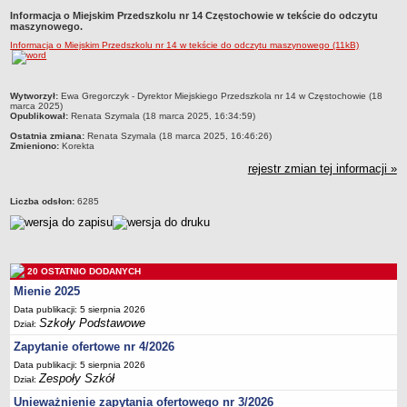
Informacja o Miejskim Przedszkolu nr 14 Częstochowie w tekście do odczytu
Przedszkola Miejskie
maszynowego.
ARCHIWUM SZKÓŁ I PLACÓWEK
Informacja o Miejskim Przedszkolu nr 14 w tekście do odczytu maszynowego (11kB)
Zlikwidowane gimnazja
Przekształcone szkoły i placówki
metryczka
Wytworzył:
Ewa Gregorczyk - Dyrektor Miejskiego Przedszkola nr 14 w Częstochowie (18
Wielofunkcyjna Placówka
marca 2025)
Opublikował:
Renata Szymala (18 marca 2025, 16:34:59)
SPECJALNE OŚRODKI SZKOLNO-WYCHOWAWCZE
Ostatnia zmiana:
Renata Szymala (18 marca 2025, 16:46:26)
Specjalny Ośrodek nr 1
Zmieniono:
Korekta
rejestr zmian tej informacji »
Specjalny Ośrodek nr 5
BURSA MIEJSKA
Liczba odsłon:
6285
Dane podstawowe
Statut
Majątek
20 OSTATNIO DODANYCH
Godziny dyżurów
Mienie 2025
Ogłoszenie
Data publikacji: 5 sierpnia 2026
Szkoły Podstawowe
Dział:
Zarządzenia
Zapytanie ofertowe nr 4/2026
Kontrole
Data publikacji: 5 sierpnia 2026
Rejestry, ewidencje, archiwa
Zespoły Szkół
Dział:
Sprawozdania
Unieważnienie zapytania ofertowego nr 3/2026