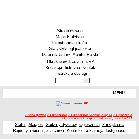
Strona główna
Mapa Biuletynu
Rejestr zmian treści
Statystyki oglądalności
Dziennik Ustaw
Monitor Polski
Menu dodatkowe
Dla słabowidzących
A
powiększ czcionkę
A
standardowy rozmiar czcionki
A
pomniejsz czcionkę
Redakcja Biuletynu
Kontakt
Instrukcja obsługi
Wyszukiwarka artykułów
Szukaj
MENU
Menu
SZKOŁY
Szkoły Podstawowe
ścieżka nawigacji
Strona główna
> Przedszkola
> Przedszkola Miejskie
> mp14
> Ogłoszenia
Licea
> Raport o stanie zapewniania dostępności MP14
Zespoły Szkół
Statut
Majątek
Godziny dyżurów
Ogłoszenia
Zarządzenia
|
|
|
|
Rejestry, ewidencje, archiwa
Kontrole
Deklaracja dostępności
|
|
Techniczne Zakłady Naukowe
PRZEDSZKOLA