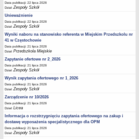
UDOSTĘPNIANIE INFORMACJI PUBLICZNEJ
Data publikacji: 22 lipca 2026
Zespoły Szkół
OCHRONA DANYCH OSOBOWYCH
Dział:
Unieważnienie
Data publikacji: 22 lipca 2026
Zespoły Szkół
Dział:
Wyniki naboru na stanowisko referenta w Miejskim Przedszkolu nr
41 w Częstochowie
Data publikacji: 21 lipca 2026
Przedszkola Miejskie
Dział:
Zapytanie ofertowe nr 2_2026
Data publikacji: 21 lipca 2026
Zespoły Szkół
Dział:
Wynik zapytania ofertowego nr 1_2026
Data publikacji: 21 lipca 2026
Zespoły Szkół
Dział:
Zarządzenie nr 10/2026
Data publikacji: 21 lipca 2026
Licea
Dział:
Informacja o rozstrzygnięciu zapytania ofertowego na zakup i
dostawę wyposażenia specjalistycznego dla OPM
Data publikacji: 21 lipca 2026
Zespoły Szkół
Dział: