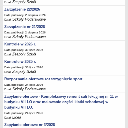
Zespoły Szkół
Dział:
Deklaracja dostępności
Zarządzenie 22/2026
PORADNIE PSYCHOLOGICZNO-PEDAGOGICZNE
Data publikacji: 2 sierpnia 2026
Zespół Poradni
Szkoły Podstawowe
Dział:
BIURO FINANSÓW OŚWIATY
Zarządzenie nr 21/2026
Dane podstawowe
Data publikacji: 2 sierpnia 2026
Szkoły Podstawowe
Statut
Dział:
Kontrole w 2026 r.
Majątek
Data publikacji: 30 lipca 2026
Godziny dyżurów
Zespoły Szkół
Dział:
Ogłoszenia
Kontrole w 2025 r.
Zarządzenia
Data publikacji: 30 lipca 2026
Zespoły Szkół
Dział:
Rejestry, ewidencje, archiwa
Rozpoznanie ofertowe rozstrzygnięcie sport
Kontrole
Data publikacji: 24 lipca 2026
Szkoły Podstawowe
PONOWNE WYKORZYSTYWANIE
Dział:
Zapytanie ofertowe - Kompleksowy remont sali lekcyjnej nr 11 w
Sprawozdania
budynku VII LO oraz malowanie części klatki schodowej w
Deklaracja dostępności
budynku VII LO.
DEKLARACJA DOSTĘPNOŚCI
Data publikacji: 24 lipca 2026
OŚWIADCZENIA MAJĄTKOWE
Licea
Dział:
PONOWNE WYKORZYSTYWANIE
Zapytanie ofertowe nr 3/2026