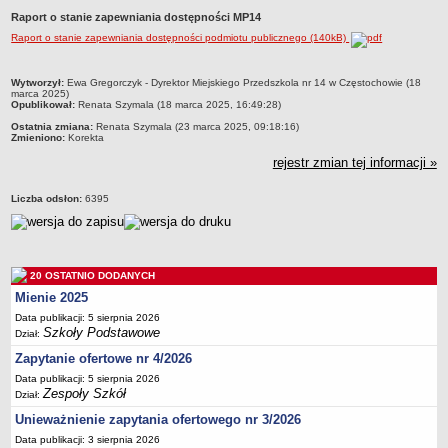
Raport o stanie zapewniania dostępności MP14
Przedszkola Miejskie
Raport o stanie zapewniania dostępności podmiotu publicznego (140kB)
ARCHIWUM SZKÓŁ I PLACÓWEK
Zlikwidowane gimnazja
metryczka
Wytworzył:
Ewa Gregorczyk - Dyrektor Miejskiego Przedszkola nr 14 w Częstochowie (18
Przekształcone szkoły i placówki
marca 2025)
Opublikował:
Renata Szymala (18 marca 2025, 16:49:28)
Wielofunkcyjna Placówka
Ostatnia zmiana:
Renata Szymala (23 marca 2025, 09:18:16)
Zmieniono:
Korekta
SPECJALNE OŚRODKI SZKOLNO-WYCHOWAWCZE
Specjalny Ośrodek nr 1
rejestr zmian tej informacji »
Specjalny Ośrodek nr 5
Liczba odsłon:
6395
BURSA MIEJSKA
Dane podstawowe
Statut
20 OSTATNIO DODANYCH
Majątek
Mienie 2025
Godziny dyżurów
Data publikacji: 5 sierpnia 2026
Szkoły Podstawowe
Ogłoszenie
Dział:
Zapytanie ofertowe nr 4/2026
Zarządzenia
Data publikacji: 5 sierpnia 2026
Kontrole
Zespoły Szkół
Dział:
Rejestry, ewidencje, archiwa
Unieważnienie zapytania ofertowego nr 3/2026
Sprawozdania
Data publikacji: 3 sierpnia 2026