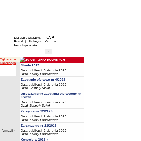
BIP - Oświata Częstochowa
Menu dodatkowe
A
powiększ czcionkę
A
standardowy rozmiar czcionki
Dla słabowidzących
A
pomniejsz czcionkę
Redakcja Biuletynu
Kontakt
Instrukcja obsługi
Wyszukiwarka artykułów
Szukaj
 Ogłoszenia
20 OSTATNIO DODANYCH
publicznego
Mienie 2025
Data publikacji: 5 sierpnia 2026
Dział:
Szkoły Podstawowe
Zapytanie ofertowe nr 4/2026
Data publikacji: 5 sierpnia 2026
Dział:
Zespoły Szkół
Unieważnienie zapytania ofertowego nr
3/2026
Data publikacji: 3 sierpnia 2026
Dział:
Zespoły Szkół
Zarządzenie 22/2026
Data publikacji: 2 sierpnia 2026
Dział:
Szkoły Podstawowe
Zarządzenie nr 21/2026
Data publikacji: 2 sierpnia 2026
informacji »
Dział:
Szkoły Podstawowe
Kontrole w 2026 r.