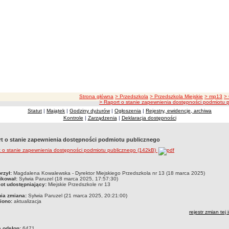
ścieżka nawigacji
Strona główna
> Przedszkola
> Przedszkola Miejskie
> mp13
>
> Raport o stanie zapewnienia dostępności podmiotu 
Statut
|
Majątek
|
Godziny dyżurów
|
Ogłoszenia
|
Rejestry, ewidencje, archiwa
Kontrole
|
Zarządzenia
|
Deklaracja dostępności
t o stanie zapewnienia dostępności podmiotu publicznego
 o stanie zapewnienia dostępności podmiotu publicznego (142kB)
czka
rzył:
Magdalena Kowalewska - Dyrektor Miejskiego Przedszkola nr 13 (18 marca 2025)
ikował:
Sylwia Paruzel (18 marca 2025, 17:57:30)
ot udostępniający:
Miejskie Przedszkole nr 13
nia zmiana:
Sylwia Paruzel (21 marca 2025, 20:21:00)
iono:
aktualizacja
rejestr zmian tej 
a odsłon:
6471