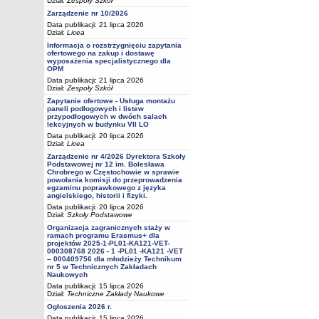
Dział:
Zespoły Szkół
Zarządzenie nr 10/2026
Data publikacji: 21 lipca 2026
Dział:
Licea
Informacja o rozstrzygnięciu zapytania
ofertowego na zakup i dostawę
wyposażenia specjalistycznego dla
OPM
Data publikacji: 21 lipca 2026
Dział:
Zespoły Szkół
Zapytanie ofertowe - Usługa montażu
paneli podłogowych i listew
przypodłogowych w dwóch salach
lekcyjnych w budynku VII LO
Data publikacji: 20 lipca 2026
Dział:
Licea
Zarządzenie nr 4/2026 Dyrektora Szkoły
Podstawowej nr 12 im. Bolesława
Chrobrego w Częstochowie w sprawie
powołania komisji do przeprowadzenia
egzaminu poprawkowego z języka
angielskiego, historii i fizyki.
Data publikacji: 20 lipca 2026
Dział:
Szkoły Podstawowe
Organizacja zagranicznych staży w
ramach programu Erasmus+ dla
projektów 2025-1-PL01-KA121-VET-
000308768 2026 - 1 -PL01 -KA121 -VET
– 000409756 dla młodzieży Technikum
nr 5 w Technicznych Zakładach
Naukowych
Data publikacji: 15 lipca 2026
Dział:
Techniczne Zakłady Naukowe
Ogłoszenia 2026 r.
Data publikacji: 15 lipca 2026