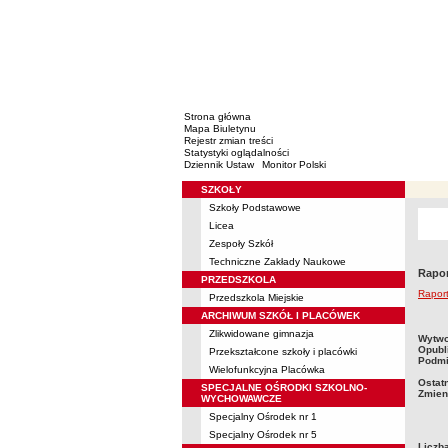
Strona główna
Mapa Biuletynu
Rejestr zmian treści
Statystyki oglądalności
Dziennik Ustaw
Monitor Polski
SZKOŁY
Menu
Szkoły Podstawowe
Licea
Zespoły Szkół
Techniczne Zakłady Naukowe
Rapor
PRZEDSZKOLA
Raport
Przedszkola Miejskie
ARCHIWUM SZKÓŁ I PLACÓWEK
Zlikwidowane gimnazja
metry
Wytwo
Opubl
Przekształcone szkoły i placówki
Podmi
Wielofunkcyjna Placówka
Ostat
SPECJALNE OŚRODKI SZKOLNO-
Zmien
WYCHOWAWCZE
Specjalny Ośrodek nr 1
Specjalny Ośrodek nr 5
Liczb