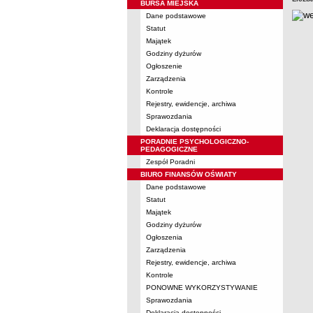
BURSA MIEJSKA
Dane podstawowe
Statut
Majątek
Godziny dyżurów
Ogłoszenie
Zarządzenia
Kontrole
Rejestry, ewidencje, archiwa
Sprawozdania
Deklaracja dostępności
PORADNIE PSYCHOLOGICZNO-
PEDAGOGICZNE
Zespół Poradni
BIURO FINANSÓW OŚWIATY
Dane podstawowe
Statut
Majątek
Godziny dyżurów
Ogłoszenia
Zarządzenia
Rejestry, ewidencje, archiwa
Kontrole
PONOWNE WYKORZYSTYWANIE
Sprawozdania
Deklaracja dostępności