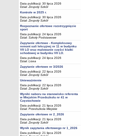
Data publikacji: 30 lipca 2026
Dział:
Zespoły Szkół
Kontrole w 2025 r.
Data publikacji: 30 lipca 2026
Dział:
Zespoły Szkół
Rozpoznanie ofertowe rozstrzygnięcie
sport
Data publikacji: 24 lipca 2026
Dział:
Szkoły Podstawowe
Zapytanie ofertowe - Kompleksowy
remont sali lekcyjnej nr 11 w budynku
VII LO oraz malowanie części klatki
schodowej w budynku VII LO.
Data publikacji: 24 lipca 2026
Dział:
Licea
Zapytanie ofertowe nr 3/2026
Data publikacji: 22 lipca 2026
Dział:
Zespoły Szkół
Unieważnienie
Data publikacji: 22 lipca 2026
Dział:
Zespoły Szkół
Wyniki naboru na stanowisko referenta
w Miejskim Przedszkolu nr 41 w
Częstochowie
Data publikacji: 21 lipca 2026
Dział:
Przedszkola Miejskie
Zapytanie ofertowe nr 2_2026
Data publikacji: 21 lipca 2026
Dział:
Zespoły Szkół
Wynik zapytania ofertowego nr 1_2026
Data publikacji: 21 lipca 2026