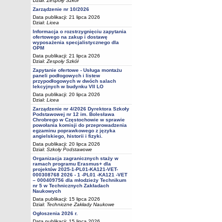
Dział:
Zespoły Szkół
Zarządzenie nr 10/2026
Data publikacji: 21 lipca 2026
Dział:
Licea
Informacja o rozstrzygnięciu zapytania
ofertowego na zakup i dostawę
wyposażenia specjalistycznego dla
OPM
Data publikacji: 21 lipca 2026
Dział:
Zespoły Szkół
Zapytanie ofertowe - Usługa montażu
paneli podłogowych i listew
przypodłogowych w dwóch salach
lekcyjnych w budynku VII LO
Data publikacji: 20 lipca 2026
Dział:
Licea
Zarządzenie nr 4/2026 Dyrektora Szkoły
Podstawowej nr 12 im. Bolesława
Chrobrego w Częstochowie w sprawie
powołania komisji do przeprowadzenia
egzaminu poprawkowego z języka
angielskiego, historii i fizyki.
Data publikacji: 20 lipca 2026
Dział:
Szkoły Podstawowe
Organizacja zagranicznych staży w
ramach programu Erasmus+ dla
projektów 2025-1-PL01-KA121-VET-
000308768 2026 - 1 -PL01 -KA121 -VET
– 000409756 dla młodzieży Technikum
nr 5 w Technicznych Zakładach
Naukowych
Data publikacji: 15 lipca 2026
Dział:
Techniczne Zakłady Naukowe
Ogłoszenia 2026 r.
Data publikacji: 15 lipca 2026