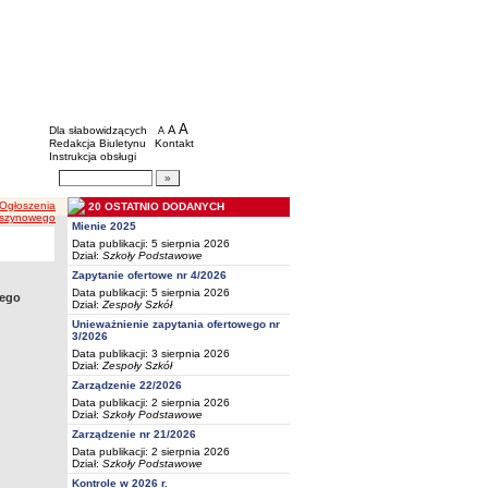
BIP - Oświata Częstochowa
Menu dodatkowe
A
powiększ czcionkę
A
standardowy rozmiar czcionki
Dla słabowidzących
A
pomniejsz czcionkę
Redakcja Biuletynu
Kontakt
Instrukcja obsługi
Wyszukiwarka artykułów
Szukaj
 Ogłoszenia
20 OSTATNIO DODANYCH
maszynowego
Mienie 2025
Data publikacji: 5 sierpnia 2026
Dział:
Szkoły Podstawowe
Zapytanie ofertowe nr 4/2026
Data publikacji: 5 sierpnia 2026
wego
Dział:
Zespoły Szkół
Unieważnienie zapytania ofertowego nr
3/2026
Data publikacji: 3 sierpnia 2026
Dział:
Zespoły Szkół
Zarządzenie 22/2026
Data publikacji: 2 sierpnia 2026
Dział:
Szkoły Podstawowe
Zarządzenie nr 21/2026
Data publikacji: 2 sierpnia 2026
Dział:
Szkoły Podstawowe
Kontrole w 2026 r.