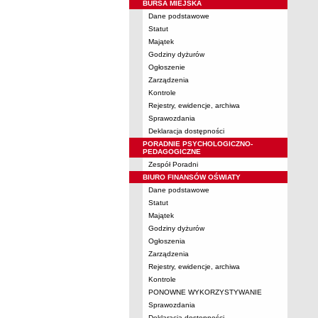
BURSA MIEJSKA
Dane podstawowe
Statut
Majątek
Godziny dyżurów
Ogłoszenie
Zarządzenia
Kontrole
Rejestry, ewidencje, archiwa
Sprawozdania
Deklaracja dostępności
PORADNIE PSYCHOLOGICZNO-
PEDAGOGICZNE
Zespół Poradni
BIURO FINANSÓW OŚWIATY
Dane podstawowe
Statut
Majątek
Godziny dyżurów
Ogłoszenia
Zarządzenia
Rejestry, ewidencje, archiwa
Kontrole
PONOWNE WYKORZYSTYWANIE
Sprawozdania
Deklaracja dostępności