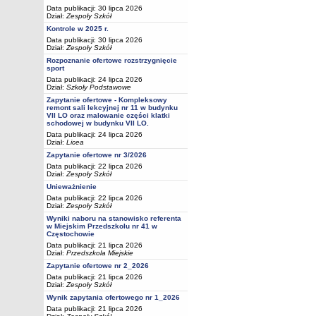
Data publikacji: 30 lipca 2026
Dział:
Zespoły Szkół
Kontrole w 2025 r.
Data publikacji: 30 lipca 2026
Dział:
Zespoły Szkół
Rozpoznanie ofertowe rozstrzygnięcie
sport
Data publikacji: 24 lipca 2026
Dział:
Szkoły Podstawowe
Zapytanie ofertowe - Kompleksowy
remont sali lekcyjnej nr 11 w budynku
VII LO oraz malowanie części klatki
schodowej w budynku VII LO.
Data publikacji: 24 lipca 2026
Dział:
Licea
Zapytanie ofertowe nr 3/2026
Data publikacji: 22 lipca 2026
Dział:
Zespoły Szkół
Unieważnienie
Data publikacji: 22 lipca 2026
Dział:
Zespoły Szkół
Wyniki naboru na stanowisko referenta
w Miejskim Przedszkolu nr 41 w
Częstochowie
Data publikacji: 21 lipca 2026
Dział:
Przedszkola Miejskie
Zapytanie ofertowe nr 2_2026
Data publikacji: 21 lipca 2026
Dział:
Zespoły Szkół
Wynik zapytania ofertowego nr 1_2026
Data publikacji: 21 lipca 2026