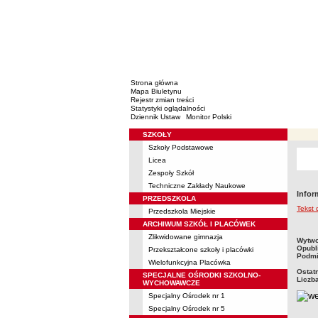
Strona główna
Mapa Biuletynu
Rejestr zmian treści
Statystyki oglądalności
Dziennik Ustaw
Monitor Polski
SZKOŁY
Menu
Szkoły Podstawowe
Licea
Zespoły Szkół
Techniczne Zakłady Naukowe
Infor
PRZEDSZKOLA
Tekst 
Przedszkola Miejskie
ARCHIWUM SZKÓŁ I PLACÓWEK
Zlikwidowane gimnazja
metry
Wytwo
Opubl
Przekształcone szkoły i placówki
Podmi
Wielofunkcyjna Placówka
Ostat
SPECJALNE OŚRODKI SZKOLNO-
Liczb
WYCHOWAWCZE
Specjalny Ośrodek nr 1
Specjalny Ośrodek nr 5