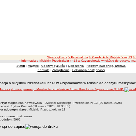
ścieżka nawigacji
Strona główna
> Przedszkola
> Przedszkola Miejskie
> mp13
>
> Informacja o Miejskim Przedszkolu nr 13 w Częstochowie w tekście do odczytu 
Statut
|
Majątek
|
Godziny dyżurów
|
Ogłoszenia
|
Rejestry, ewidencje, archiwa
Kontrole
|
Zarządzenia
|
Deklaracja dostępności
macja o Miejskim Przedszkolu nr 13 w Częstochowie w tekście do odczytu maszyno
do odczytu maszynowego Miejskie Przedszkole nr 13 im. Krecika w Częstochowie (15kB)
czka
rzył:
Magdalena Kowalewska - Dyrektor Miejskiego Przedszkola nr 13 (20 marca 2025)
ikował:
Sylwia Paruzel (20 marca 2025, 10:33:35)
ot udostępniający:
Miejskie Przedszkole nr 13
nia zmiana:
brak zmian
a odsłon:
5962