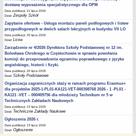
dostawę wyposażenia specjalistycznego dla OPM
Data publikacji: 21 lipca 2026
Zespoły Szkół
Dział:
Zapytanie ofertowe - Usługa montażu paneli podłogowych i listew
przypodłogowych w dwóch salach lekcyjnych w budynku VII LO
Data publikacji: 20 lipca 2026
Licea
Dział:
Zarządzenie nr 4/2026 Dyrektora Szkoły Podstawowej nr 12 im.
Bolesława Chrobrego w Częstochowie w sprawie powołania
komisji do przeprowadzenia egzaminu poprawkowego z języka
angielskiego, historii i fizyki.
Data publikacji: 20 lipca 2026
Szkoły Podstawowe
Dział:
Organizacja zagranicznych staży w ramach programu Erasmus+
dla projektów 2025-1-PL01-KA121-VET-000308768 2026 - 1 -PL01 -
KA121 -VET – 000409756 dla młodzieży Technikum nr 5 w
Technicznych Zakładach Naukowych
Data publikacji: 15 lipca 2026
Techniczne Zakłady Naukowe
Dział:
Ogłoszenia 2026 r.
Data publikacji: 15 lipca 2026
Ogłoszenie
Dział: