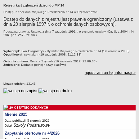
Rejestr kart zgłoszeń dzieci do MP 14
Przedszkola Miejskie
Dostęp: Kancelaria Miejskiego Przedszkola nr 14 w Częstochowie.
ARCHIWUM SZKÓŁ I PLACÓWEK
Dostęp do danych z rejestru jest prawnie ograniczony (ustawa z
Zlikwidowane gimnazja
dnia 29 sierpnia 1997 r. o ochronie danych osobowych).
Przekształcone szkoły i placówki
Podstawa prawna: Ustawa z dnia 7 września 1991 r. o systemie oświaty. (Dz. U. z 2004 r. Nr
256, poz. 2572 ze zm.).
Wielofunkcyjna Placówka
SPECJALNE OŚRODKI SZKOLNO-WYCHOWAWCZE
Specjalny Ośrodek nr 1
metryczka
Wytworzył:
Ewa Gregorczyk - Dyrektor Miejskiego Przedszkola nr 14 (19 września 2008)
Opublikował:
szymala_r (19 września 2008, 11:12:38)
Specjalny Ośrodek nr 5
Ostatnia zmiana:
Renata Szymala (16 września 2017, 22:09:30)
Zmieniono:
Dodanie pełnej nazwy placówki
BURSA MIEJSKA
Dane podstawowe
rejestr zmian tej informacji »
Statut
Liczba odsłon:
13143
Majątek
Godziny dyżurów
Ogłoszenie
20 OSTATNIO DODANYCH
Zarządzenia
Mienie 2025
Kontrole
Data publikacji: 5 sierpnia 2026
Szkoły Podstawowe
Dział:
Rejestry, ewidencje, archiwa
Zapytanie ofertowe nr 4/2026
Sprawozdania