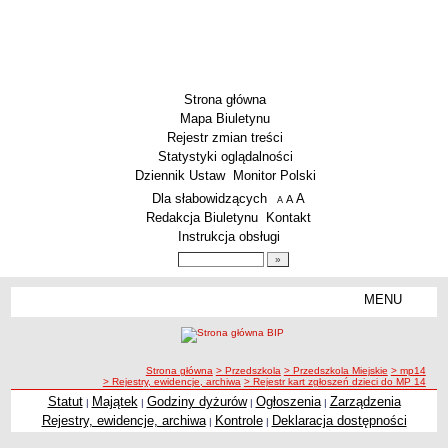
Strona główna
Mapa Biuletynu
Rejestr zmian treści
Statystyki oglądalności
Dziennik Ustaw
Monitor Polski
Menu dodatkowe
Dla słabowidzących
A
powiększ czcionkę
A
standardowy rozmiar czcionki
A
pomniejsz czcionkę
Redakcja Biuletynu
Kontakt
Instrukcja obsługi
Wyszukiwarka artykułów
Szukaj
MENU
Menu
SZKOŁY
Szkoły Podstawowe
ścieżka nawigacji
Strona główna
> Przedszkola
> Przedszkola Miejskie
> mp14
Licea
> Rejestry, ewidencje, archiwa
> Rejestr kart zgłoszeń dzieci do MP 14
Zespoły Szkół
Statut
Majątek
Godziny dyżurów
Ogłoszenia
Zarządzenia
|
|
|
|
Rejestry, ewidencje, archiwa
Kontrole
Deklaracja dostępności
|
|
Techniczne Zakłady Naukowe
PRZEDSZKOLA