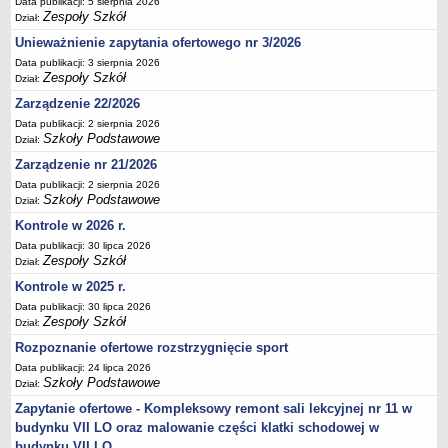
Data publikacji: 5 sierpnia 2026
Zespoły Szkół
Deklaracja dostępności
Dział:
PORADNIE PSYCHOLOGICZNO-PEDAGOGICZNE
Unieważnienie zapytania ofertowego nr 3/2026
Zespół Poradni
Data publikacji: 3 sierpnia 2026
Zespoły Szkół
Dział:
BIURO FINANSÓW OŚWIATY
Zarządzenie 22/2026
Dane podstawowe
Data publikacji: 2 sierpnia 2026
Statut
Szkoły Podstawowe
Dział:
Majątek
Zarządzenie nr 21/2026
Godziny dyżurów
Data publikacji: 2 sierpnia 2026
Szkoły Podstawowe
Dział:
Ogłoszenia
Kontrole w 2026 r.
Zarządzenia
Data publikacji: 30 lipca 2026
Zespoły Szkół
Rejestry, ewidencje, archiwa
Dział:
Kontrole w 2025 r.
Kontrole
Data publikacji: 30 lipca 2026
PONOWNE WYKORZYSTYWANIE
Zespoły Szkół
Dział:
Sprawozdania
Rozpoznanie ofertowe rozstrzygnięcie sport
Deklaracja dostępności
Data publikacji: 24 lipca 2026
Szkoły Podstawowe
Dział:
DEKLARACJA DOSTĘPNOŚCI
Zapytanie ofertowe - Kompleksowy remont sali lekcyjnej nr 11 w
OŚWIADCZENIA MAJĄTKOWE
budynku VII LO oraz malowanie części klatki schodowej w
PONOWNE WYKORZYSTYWANIE
budynku VII LO.