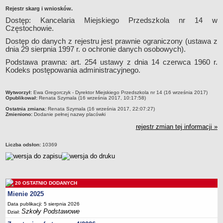
Rejestr skarg i wniosków.
Przedszkola Miejskie
Dostęp: Kancelaria Miejskiego Przedszkola nr 14 w
ARCHIWUM SZKÓŁ I PLACÓWEK
Częstochowie.
Zlikwidowane gimnazja
Dostęp do danych z rejestru jest prawnie ograniczony (ustawa z
Przekształcone szkoły i placówki
dnia 29 sierpnia 1997 r. o ochronie danych osobowych).
Wielofunkcyjna Placówka
Podstawa prawna: art. 254 ustawy z dnia 14 czerwca 1960 r.
Kodeks postępowania administracyjnego.
SPECJALNE OŚRODKI SZKOLNO-WYCHOWAWCZE
Specjalny Ośrodek nr 1
metryczka
Specjalny Ośrodek nr 5
Wytworzył:
Ewa Gregorczyk - Dyrektor Miejskiego Przedszkola nr 14 (16 września 2017)
Opublikował:
Renata Szymala (16 września 2017, 10:17:58)
BURSA MIEJSKA
Ostatnia zmiana:
Renata Szymala (16 września 2017, 22:07:27)
Dane podstawowe
Zmieniono:
Dodanie pełnej nazwy placówki
rejestr zmian tej informacji »
Statut
Majątek
Liczba odsłon:
10369
Godziny dyżurów
Ogłoszenie
Zarządzenia
20 OSTATNIO DODANYCH
Kontrole
Mienie 2025
Data publikacji: 5 sierpnia 2026
Rejestry, ewidencje, archiwa
Szkoły Podstawowe
Dział:
Sprawozdania