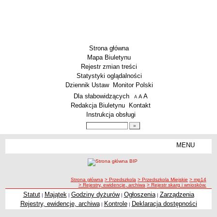
Strona główna
Mapa Biuletynu
Rejestr zmian treści
Statystyki oglądalności
Dziennik Ustaw
Monitor Polski
Menu dodatkowe
Dla słabowidzących
A
powiększ czcionkę
A
standardowy rozmiar czcionki
A
pomniejsz czcionkę
Redakcja Biuletynu
Kontakt
Instrukcja obsługi
Wyszukiwarka artykułów
Szukaj
MENU
Menu
SZKOŁY
Szkoły Podstawowe
ścieżka nawigacji
Strona główna
> Przedszkola
> Przedszkola Miejskie
> mp14
Licea
> Rejestry, ewidencje, archiwa
> Rejestr skarg i wniosków.
Zespoły Szkół
Statut
Majątek
Godziny dyżurów
Ogłoszenia
Zarządzenia
|
|
|
|
Rejestry, ewidencje, archiwa
Kontrole
Deklaracja dostępności
|
|
Techniczne Zakłady Naukowe
PRZEDSZKOLA