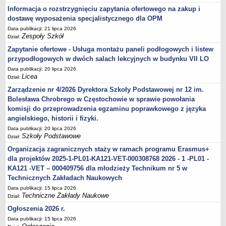
Informacja o rozstrzygnięciu zapytania ofertowego na zakup i
dostawę wyposażenia specjalistycznego dla OPM
Data publikacji: 21 lipca 2026
Zespoły Szkół
Dział:
Zapytanie ofertowe - Usługa montażu paneli podłogowych i listew
przypodłogowych w dwóch salach lekcyjnych w budynku VII LO
Data publikacji: 20 lipca 2026
Licea
Dział:
Zarządzenie nr 4/2026 Dyrektora Szkoły Podstawowej nr 12 im.
Bolesława Chrobrego w Częstochowie w sprawie powołania
komisji do przeprowadzenia egzaminu poprawkowego z języka
angielskiego, historii i fizyki.
Data publikacji: 20 lipca 2026
Szkoły Podstawowe
Dział:
Organizacja zagranicznych staży w ramach programu Erasmus+
dla projektów 2025-1-PL01-KA121-VET-000308768 2026 - 1 -PL01 -
KA121 -VET – 000409756 dla młodzieży Technikum nr 5 w
Technicznych Zakładach Naukowych
Data publikacji: 15 lipca 2026
Techniczne Zakłady Naukowe
Dział:
Ogłoszenia 2026 r.
Data publikacji: 15 lipca 2026