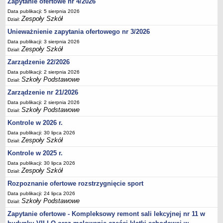
Zapytanie ofertowe nr 4/2026
Deklaracja dostępności
Data publikacji: 5 sierpnia 2026
Zespoły Szkół
Dział:
PORADNIE PSYCHOLOGICZNO-PEDAGOGICZNE
Zespół Poradni
Unieważnienie zapytania ofertowego nr 3/2026
BIURO FINANSÓW OŚWIATY
Data publikacji: 3 sierpnia 2026
Zespoły Szkół
Dział:
Dane podstawowe
Zarządzenie 22/2026
Statut
Data publikacji: 2 sierpnia 2026
Majątek
Szkoły Podstawowe
Dział:
Godziny dyżurów
Zarządzenie nr 21/2026
Data publikacji: 2 sierpnia 2026
Ogłoszenia
Szkoły Podstawowe
Dział:
Zarządzenia
Kontrole w 2026 r.
Rejestry, ewidencje, archiwa
Data publikacji: 30 lipca 2026
Zespoły Szkół
Dział:
Kontrole
Kontrole w 2025 r.
PONOWNE WYKORZYSTYWANIE
Data publikacji: 30 lipca 2026
Sprawozdania
Zespoły Szkół
Dział:
Deklaracja dostępności
Rozpoznanie ofertowe rozstrzygnięcie sport
DEKLARACJA DOSTĘPNOŚCI
Data publikacji: 24 lipca 2026
Szkoły Podstawowe
Dział:
OŚWIADCZENIA MAJĄTKOWE
Zapytanie ofertowe - Kompleksowy remont sali lekcyjnej nr 11 w
PONOWNE WYKORZYSTYWANIE