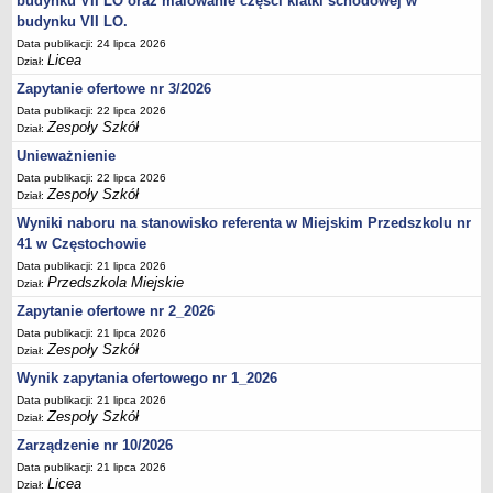
budynku VII LO oraz malowanie części klatki schodowej w
UDOSTĘPNIANIE INFORMACJI PUBLICZNEJ
budynku VII LO.
OCHRONA DANYCH OSOBOWYCH
Data publikacji: 24 lipca 2026
Licea
Dział:
Zapytanie ofertowe nr 3/2026
Data publikacji: 22 lipca 2026
Zespoły Szkół
Dział:
Unieważnienie
Data publikacji: 22 lipca 2026
Zespoły Szkół
Dział:
Wyniki naboru na stanowisko referenta w Miejskim Przedszkolu nr
41 w Częstochowie
Data publikacji: 21 lipca 2026
Przedszkola Miejskie
Dział:
Zapytanie ofertowe nr 2_2026
Data publikacji: 21 lipca 2026
Zespoły Szkół
Dział:
Wynik zapytania ofertowego nr 1_2026
Data publikacji: 21 lipca 2026
Zespoły Szkół
Dział:
Zarządzenie nr 10/2026
Data publikacji: 21 lipca 2026
Licea
Dział: