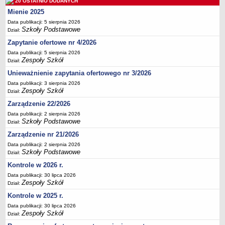
20 OSTATNIO DODANYCH
Deklaracja dostępności
Mienie 2025
PORADNIE PSYCHOLOGICZNO-PEDAGOGICZNE
Data publikacji: 5 sierpnia 2026
Szkoły Podstawowe
Zespół Poradni
Dział:
Zapytanie ofertowe nr 4/2026
BIURO FINANSÓW OŚWIATY
Dane podstawowe
Data publikacji: 5 sierpnia 2026
Zespoły Szkół
Dział:
Statut
Unieważnienie zapytania ofertowego nr 3/2026
Majątek
Data publikacji: 3 sierpnia 2026
Zespoły Szkół
Godziny dyżurów
Dział:
Zarządzenie 22/2026
Ogłoszenia
Data publikacji: 2 sierpnia 2026
Zarządzenia
Szkoły Podstawowe
Dział:
Rejestry, ewidencje, archiwa
Zarządzenie nr 21/2026
Kontrole
Data publikacji: 2 sierpnia 2026
Szkoły Podstawowe
Dział:
PONOWNE WYKORZYSTYWANIE
Kontrole w 2026 r.
Sprawozdania
Data publikacji: 30 lipca 2026
Zespoły Szkół
Deklaracja dostępności
Dział:
DEKLARACJA DOSTĘPNOŚCI
Kontrole w 2025 r.
OŚWIADCZENIA MAJĄTKOWE
Data publikacji: 30 lipca 2026
Zespoły Szkół
Dział:
PONOWNE WYKORZYSTYWANIE