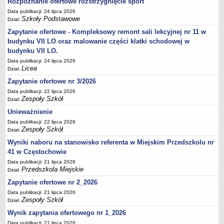
Rozpoznanie ofertowe rozstrzygnięcie sport
UDOSTĘPNIANIE INFORMACJI PUBLICZNEJ
Data publikacji: 24 lipca 2026
OCHRONA DANYCH OSOBOWYCH
Szkoły Podstawowe
Dział:
Zapytanie ofertowe - Kompleksowy remont sali lekcyjnej nr 11 w
budynku VII LO oraz malowanie części klatki schodowej w
budynku VII LO.
Data publikacji: 24 lipca 2026
Licea
Dział:
Zapytanie ofertowe nr 3/2026
Data publikacji: 22 lipca 2026
Zespoły Szkół
Dział:
Unieważnienie
Data publikacji: 22 lipca 2026
Zespoły Szkół
Dział:
Wyniki naboru na stanowisko referenta w Miejskim Przedszkolu nr
41 w Częstochowie
Data publikacji: 21 lipca 2026
Przedszkola Miejskie
Dział:
Zapytanie ofertowe nr 2_2026
Data publikacji: 21 lipca 2026
Zespoły Szkół
Dział:
Wynik zapytania ofertowego nr 1_2026
Data publikacji: 21 lipca 2026