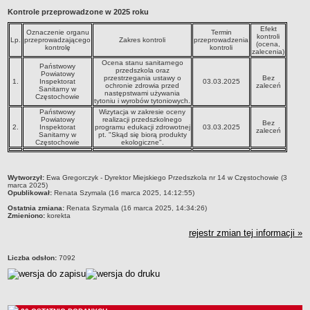
Kontrole przeprowadzone w 2025 roku
Przedszkola Miejskie
Efekt
ARCHIWUM SZKÓŁ I PLACÓWEK
Oznaczenie organu
Termin
kontroli
Lp.
przeprowadzającego
Zakres kontroli
przeprowadzenia
Zlikwidowane gimnazja
(ocena,
kontrolę
kontroli
zalecenia)
Przekształcone szkoły i placówki
Ocena stanu sanitarnego
Państwowy
przedszkola oraz
Powiatowy
przestrzegania ustawy o
Bez
Wielofunkcyjna Placówka
1.
Inspektorat
03.03.2025
ochronie zdrowia przed
zaleceń
Sanitarny w
następstwami używania
SPECJALNE OŚRODKI SZKOLNO-WYCHOWAWCZE
Częstochowie
tytoniu i wyrobów tytoniowych.
Specjalny Ośrodek nr 1
Państwowy
Wizytacja w zakresie oceny
Powiatowy
realizacji przedszkolnego
Bez
2.
Inspektorat
programu edukacji zdrowotnej
03.03.2025
Specjalny Ośrodek nr 5
zaleceń
Sanitarny w
pt. "Skąd się biorą produkty
Częstochowie
ekologiczne".
BURSA MIEJSKA
Dane podstawowe
metryczka
Statut
Wytworzył:
Ewa Gregorczyk - Dyrektor Miejskiego Przedszkola nr 14 w Częstochowie (3
marca 2025)
Opublikował:
Renata Szymala (16 marca 2025, 14:12:55)
Majątek
Ostatnia zmiana:
Renata Szymala (16 marca 2025, 14:34:26)
Godziny dyżurów
Zmieniono:
korekta
Ogłoszenie
rejestr zmian tej informacji »
Zarządzenia
Liczba odsłon:
7092
Kontrole
Rejestry, ewidencje, archiwa
Sprawozdania