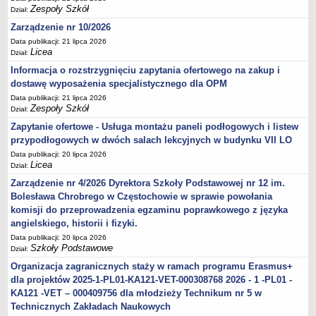
Zespoły Szkół
Dział:
Zarządzenie nr 10/2026
Data publikacji: 21 lipca 2026
Licea
Dział:
Informacja o rozstrzygnięciu zapytania ofertowego na zakup i
dostawę wyposażenia specjalistycznego dla OPM
Data publikacji: 21 lipca 2026
Zespoły Szkół
Dział:
Zapytanie ofertowe - Usługa montażu paneli podłogowych i listew
przypodłogowych w dwóch salach lekcyjnych w budynku VII LO
Data publikacji: 20 lipca 2026
Licea
Dział:
Zarządzenie nr 4/2026 Dyrektora Szkoły Podstawowej nr 12 im.
Bolesława Chrobrego w Częstochowie w sprawie powołania
komisji do przeprowadzenia egzaminu poprawkowego z języka
angielskiego, historii i fizyki.
Data publikacji: 20 lipca 2026
Szkoły Podstawowe
Dział:
Organizacja zagranicznych staży w ramach programu Erasmus+
dla projektów 2025-1-PL01-KA121-VET-000308768 2026 - 1 -PL01 -
KA121 -VET – 000409756 dla młodzieży Technikum nr 5 w
Technicznych Zakładach Naukowych