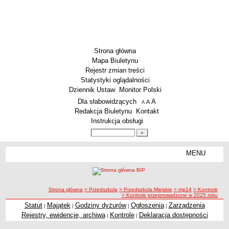
Strona główna
Mapa Biuletynu
Rejestr zmian treści
Statystyki oglądalności
Dziennik Ustaw
Monitor Polski
Menu dodatkowe
Dla słabowidzących
A
powiększ czcionkę
A
standardowy rozmiar czcionki
A
pomniejsz czcionkę
Redakcja Biuletynu
Kontakt
Instrukcja obsługi
Wyszukiwarka artykułów
Szukaj
MENU
Menu
SZKOŁY
Szkoły Podstawowe
ścieżka nawigacji
Strona główna
> Przedszkola
> Przedszkola Miejskie
> mp14
> Kontrole
Licea
> Kontrole przeprowadzone w 2025 roku
Zespoły Szkół
Statut
Majątek
Godziny dyżurów
Ogłoszenia
Zarządzenia
|
|
|
|
Rejestry, ewidencje, archiwa
Kontrole
Deklaracja dostępności
|
|
Techniczne Zakłady Naukowe
PRZEDSZKOLA