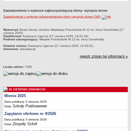
Przedszkola Miejskie
Zawiadomienie o wyborze najkorzystniejszej oferty- wycięcie drzew
ARCHIWUM SZKÓŁ I PLACÓWEK
Zawiadomienie o wyborze najkorzystniejszej oferty- wycięcie drzew (7kB)
Zlikwidowane gimnazja
Przekształcone szkoły i placówki
metryczka
Wytworzył:
Beata Serwa- dyrektor Miejskiego Przedszkola Nr 12 im. Ireny Szewińskiej (17
czerwca 2025)
Wielofunkcyjna Placówka
Opublikował:
Katarzyna Ligenza (17 czerwca 2025, 14:31:19)
Podmiot udostępniający:
Miejskie Przedszkole Nr 12 im. Ireny Szewińskiej
SPECJALNE OŚRODKI SZKOLNO-WYCHOWAWCZE
Ostatnia zmiana:
Katarzyna Ligenza (17 czerwca 2025, 14:33:01)
Specjalny Ośrodek nr 1
Zmieniono:
aktualizacja
Specjalny Ośrodek nr 5
rejestr zmian tej informacji »
BURSA MIEJSKA
Liczba odsłon:
7595
Dane podstawowe
Statut
Majątek
20 OSTATNIO DODANYCH
Godziny dyżurów
Mienie 2025
Ogłoszenie
Data publikacji: 5 sierpnia 2026
Zarządzenia
Szkoły Podstawowe
Dział:
Kontrole
Zapytanie ofertowe nr 4/2026
Data publikacji: 5 sierpnia 2026
Rejestry, ewidencje, archiwa
Zespoły Szkół
Dział:
Sprawozdania