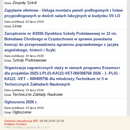
Zespoły Szkół
Dział:
Zapytanie ofertowe - Usługa montażu paneli podłogowych i listew
przypodłogowych w dwóch salach lekcyjnych w budynku VII LO
Data publikacji: 20 lipca 2026
Licea
Dział:
Zarządzenie nr 4/2026 Dyrektora Szkoły Podstawowej nr 12 im.
Bolesława Chrobrego w Częstochowie w sprawie powołania
komisji do przeprowadzenia egzaminu poprawkowego z języka
angielskiego, historii i fizyki.
Data publikacji: 20 lipca 2026
Szkoły Podstawowe
Dział:
Organizacja zagranicznych staży w ramach programu Erasmus+
dla projektów 2025-1-PL01-KA121-VET-000308768 2026 - 1 -PL01 -
KA121 -VET – 000409756 dla młodzieży Technikum nr 5 w
Technicznych Zakładach Naukowych
Data publikacji: 15 lipca 2026
Techniczne Zakłady Naukowe
Dział:
Ogłoszenia 2026 r.
Data publikacji: 15 lipca 2026
Ogłoszenie
Dział:
Ostatnia aktualizacja BIP:
09.08.2026 15:34
Polityka Cookies
CMS i hosting: Logonet Sp. z o.o.