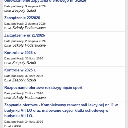
Unieważnienie zapytania ofertowego nr 3/2026
Deklaracja dostępności
Data publikacji: 3 sierpnia 2026
Zespoły Szkół
Dział:
PORADNIE PSYCHOLOGICZNO-PEDAGOGICZNE
Zespół Poradni
Zarządzenie 22/2026
Data publikacji: 2 sierpnia 2026
BIURO FINANSÓW OŚWIATY
Szkoły Podstawowe
Dział:
Dane podstawowe
Zarządzenie nr 21/2026
Statut
Data publikacji: 2 sierpnia 2026
Majątek
Szkoły Podstawowe
Dział:
Godziny dyżurów
Kontrole w 2026 r.
Data publikacji: 30 lipca 2026
Ogłoszenia
Zespoły Szkół
Dział:
Zarządzenia
Kontrole w 2025 r.
Rejestry, ewidencje, archiwa
Data publikacji: 30 lipca 2026
Zespoły Szkół
Dział:
Kontrole
Rozpoznanie ofertowe rozstrzygnięcie sport
PONOWNE WYKORZYSTYWANIE
Data publikacji: 24 lipca 2026
Sprawozdania
Szkoły Podstawowe
Dział:
Deklaracja dostępności
Zapytanie ofertowe - Kompleksowy remont sali lekcyjnej nr 11 w
budynku VII LO oraz malowanie części klatki schodowej w
DEKLARACJA DOSTĘPNOŚCI
budynku VII LO.
OŚWIADCZENIA MAJĄTKOWE
Data publikacji: 24 lipca 2026
PONOWNE WYKORZYSTYWANIE
Licea
Dział: