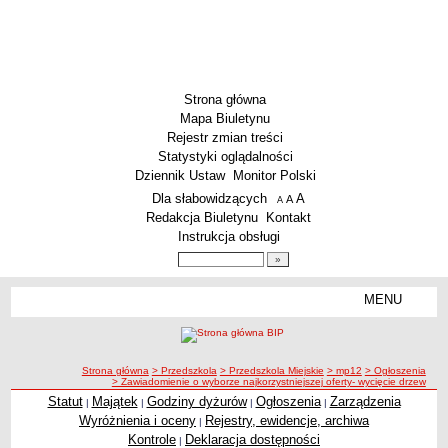
Strona główna
Mapa Biuletynu
Rejestr zmian treści
Statystyki oglądalności
Dziennik Ustaw
Monitor Polski
Menu dodatkowe
Dla słabowidzących
A
powiększ czcionkę
A
standardowy rozmiar czcionki
A
pomniejsz czcionkę
Redakcja Biuletynu
Kontakt
Instrukcja obsługi
Wyszukiwarka artykułów
Szukaj
MENU
Menu
SZKOŁY
Szkoły Podstawowe
ścieżka nawigacji
Strona główna
> Przedszkola
> Przedszkola Miejskie
> mp12
> Ogłoszenia
Licea
> Zawiadomienie o wyborze najkorzystniejszej oferty- wycięcie drzew
Zespoły Szkół
Statut
Majątek
Godziny dyżurów
Ogłoszenia
Zarządzenia
|
|
|
|
Wyróżnienia i oceny
Rejestry, ewidencje, archiwa
|
Techniczne Zakłady Naukowe
Kontrole
Deklaracja dostępności
|
PRZEDSZKOLA