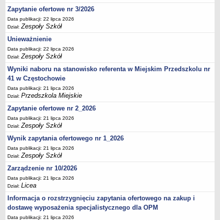
UDOSTĘPNIANIE INFORMACJI PUBLICZNEJ
Zapytanie ofertowe nr 3/2026
OCHRONA DANYCH OSOBOWYCH
Data publikacji: 22 lipca 2026
Zespoły Szkół
Dział:
Unieważnienie
Data publikacji: 22 lipca 2026
Zespoły Szkół
Dział:
Wyniki naboru na stanowisko referenta w Miejskim Przedszkolu nr
41 w Częstochowie
Data publikacji: 21 lipca 2026
Przedszkola Miejskie
Dział:
Zapytanie ofertowe nr 2_2026
Data publikacji: 21 lipca 2026
Zespoły Szkół
Dział:
Wynik zapytania ofertowego nr 1_2026
Data publikacji: 21 lipca 2026
Zespoły Szkół
Dział:
Zarządzenie nr 10/2026
Data publikacji: 21 lipca 2026
Licea
Dział:
Informacja o rozstrzygnięciu zapytania ofertowego na zakup i
dostawę wyposażenia specjalistycznego dla OPM
Data publikacji: 21 lipca 2026