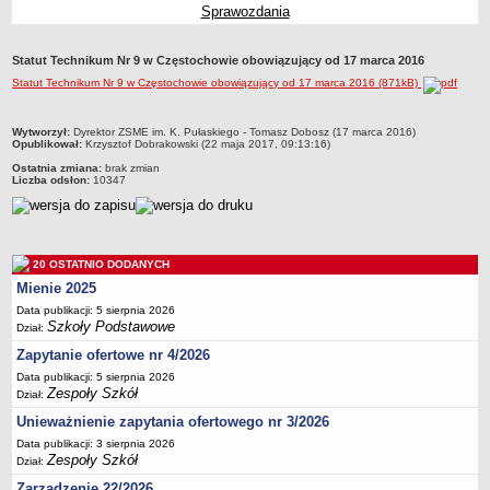
Sprawozdania
Przedszkola Miejskie
ARCHIWUM SZKÓŁ I PLACÓWEK
Statut Technikum Nr 9 w Częstochowie obowiązujący od 17 marca 2016
Zlikwidowane gimnazja
Statut Technikum Nr 9 w Częstochowie obowiązujący od 17 marca 2016 (871kB)
Przekształcone szkoły i placówki
Wielofunkcyjna Placówka
metryczka
Wytworzył:
Dyrektor ZSME im. K. Pułaskiego - Tomasz Dobosz (17 marca 2016)
Opublikował:
Krzysztof Dobrakowski (22 maja 2017, 09:13:16)
SPECJALNE OŚRODKI SZKOLNO-WYCHOWAWCZE
Ostatnia zmiana:
brak zmian
Specjalny Ośrodek nr 1
Liczba odsłon:
10347
Specjalny Ośrodek nr 5
BURSA MIEJSKA
Dane podstawowe
20 OSTATNIO DODANYCH
Statut
Mienie 2025
Majątek
Data publikacji: 5 sierpnia 2026
Szkoły Podstawowe
Dział:
Godziny dyżurów
Zapytanie ofertowe nr 4/2026
Ogłoszenie
Data publikacji: 5 sierpnia 2026
Zespoły Szkół
Zarządzenia
Dział:
Unieważnienie zapytania ofertowego nr 3/2026
Kontrole
Data publikacji: 3 sierpnia 2026
Rejestry, ewidencje, archiwa
Zespoły Szkół
Dział:
Sprawozdania
Zarządzenie 22/2026