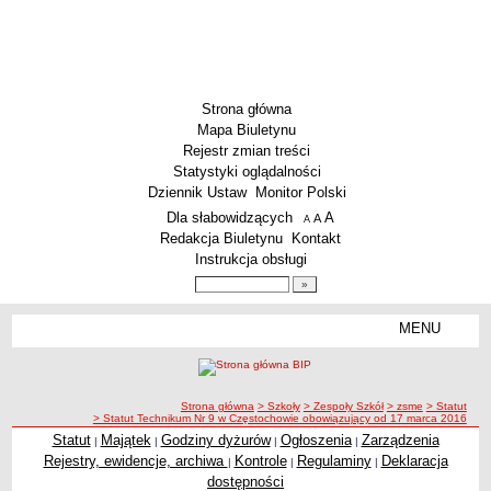
Strona główna
Mapa Biuletynu
Rejestr zmian treści
Statystyki oglądalności
Dziennik Ustaw
Monitor Polski
Menu dodatkowe
Dla słabowidzących
A
powiększ czcionkę
A
standardowy rozmiar czcionki
A
pomniejsz czcionkę
Redakcja Biuletynu
Kontakt
Instrukcja obsługi
Wyszukiwarka artykułów
Szukaj
MENU
Menu
SZKOŁY
Szkoły Podstawowe
ścieżka nawigacji
Strona główna
> Szkoły
> Zespoły Szkół
> zsme
> Statut
Licea
> Statut Technikum Nr 9 w Częstochowie obowiązujący od 17 marca 2016
Zespoły Szkół
Statut
Majątek
Godziny dyżurów
Ogłoszenia
Zarządzenia
|
|
|
|
Rejestry, ewidencje, archiwa
Kontrole
Regulaminy
Deklaracja
|
|
|
Techniczne Zakłady Naukowe
dostępności
PRZEDSZKOLA