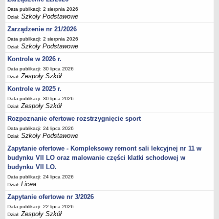
Deklaracja dostępności
Data publikacji: 2 sierpnia 2026
Szkoły Podstawowe
Dział:
PORADNIE PSYCHOLOGICZNO-PEDAGOGICZNE
Zarządzenie nr 21/2026
Zespół Poradni
Data publikacji: 2 sierpnia 2026
BIURO FINANSÓW OŚWIATY
Szkoły Podstawowe
Dział:
Dane podstawowe
Kontrole w 2026 r.
Statut
Data publikacji: 30 lipca 2026
Zespoły Szkół
Majątek
Dział:
Kontrole w 2025 r.
Godziny dyżurów
Data publikacji: 30 lipca 2026
Ogłoszenia
Zespoły Szkół
Dział:
Zarządzenia
Rozpoznanie ofertowe rozstrzygnięcie sport
Rejestry, ewidencje, archiwa
Data publikacji: 24 lipca 2026
Szkoły Podstawowe
Dział:
Kontrole
Zapytanie ofertowe - Kompleksowy remont sali lekcyjnej nr 11 w
PONOWNE WYKORZYSTYWANIE
budynku VII LO oraz malowanie części klatki schodowej w
Sprawozdania
budynku VII LO.
Data publikacji: 24 lipca 2026
Deklaracja dostępności
Licea
Dział:
DEKLARACJA DOSTĘPNOŚCI
Zapytanie ofertowe nr 3/2026
OŚWIADCZENIA MAJĄTKOWE
Data publikacji: 22 lipca 2026
PONOWNE WYKORZYSTYWANIE
Zespoły Szkół
Dział: