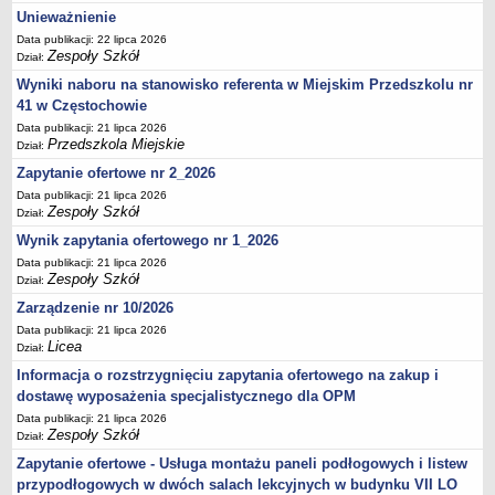
UDOSTĘPNIANIE INFORMACJI PUBLICZNEJ
Unieważnienie
OCHRONA DANYCH OSOBOWYCH
Data publikacji: 22 lipca 2026
Zespoły Szkół
Dział:
Wyniki naboru na stanowisko referenta w Miejskim Przedszkolu nr
41 w Częstochowie
Data publikacji: 21 lipca 2026
Przedszkola Miejskie
Dział:
Zapytanie ofertowe nr 2_2026
Data publikacji: 21 lipca 2026
Zespoły Szkół
Dział:
Wynik zapytania ofertowego nr 1_2026
Data publikacji: 21 lipca 2026
Zespoły Szkół
Dział:
Zarządzenie nr 10/2026
Data publikacji: 21 lipca 2026
Licea
Dział:
Informacja o rozstrzygnięciu zapytania ofertowego na zakup i
dostawę wyposażenia specjalistycznego dla OPM
Data publikacji: 21 lipca 2026
Zespoły Szkół
Dział:
Zapytanie ofertowe - Usługa montażu paneli podłogowych i listew
przypodłogowych w dwóch salach lekcyjnych w budynku VII LO