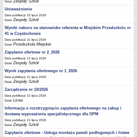
Zespoły Szkół
UDOSTĘPNIANIE INFORMACJI PUBLICZNEJ
Dział:
OCHRONA DANYCH OSOBOWYCH
Unieważnienie
Data publikacji: 22 lipca 2026
Zespoły Szkół
Dział:
Wyniki naboru na stanowisko referenta w Miejskim Przedszkolu nr
41 w Częstochowie
Data publikacji: 21 lipca 2026
Przedszkola Miejskie
Dział:
Zapytanie ofertowe nr 2_2026
Data publikacji: 21 lipca 2026
Zespoły Szkół
Dział:
Wynik zapytania ofertowego nr 1_2026
Data publikacji: 21 lipca 2026
Zespoły Szkół
Dział:
Zarządzenie nr 10/2026
Data publikacji: 21 lipca 2026
Licea
Dział:
Informacja o rozstrzygnięciu zapytania ofertowego na zakup i
dostawę wyposażenia specjalistycznego dla OPM
Data publikacji: 21 lipca 2026
Zespoły Szkół
Dział:
Zapytanie ofertowe - Usługa montażu paneli podłogowych i listew