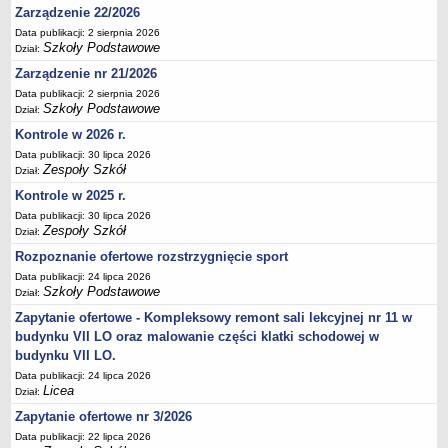
Zarządzenie 22/2026
Deklaracja dostępności
Data publikacji: 2 sierpnia 2026
PORADNIE PSYCHOLOGICZNO-PEDAGOGICZNE
Szkoły Podstawowe
Dział:
Zespół Poradni
Zarządzenie nr 21/2026
BIURO FINANSÓW OŚWIATY
Data publikacji: 2 sierpnia 2026
Dane podstawowe
Szkoły Podstawowe
Dział:
Statut
Kontrole w 2026 r.
Data publikacji: 30 lipca 2026
Majątek
Zespoły Szkół
Dział:
Godziny dyżurów
Kontrole w 2025 r.
Ogłoszenia
Data publikacji: 30 lipca 2026
Zespoły Szkół
Dział:
Zarządzenia
Rozpoznanie ofertowe rozstrzygnięcie sport
Rejestry, ewidencje, archiwa
Data publikacji: 24 lipca 2026
Kontrole
Szkoły Podstawowe
Dział:
PONOWNE WYKORZYSTYWANIE
Zapytanie ofertowe - Kompleksowy remont sali lekcyjnej nr 11 w
budynku VII LO oraz malowanie części klatki schodowej w
Sprawozdania
budynku VII LO.
Deklaracja dostępności
Data publikacji: 24 lipca 2026
DEKLARACJA DOSTĘPNOŚCI
Licea
Dział:
OŚWIADCZENIA MAJĄTKOWE
Zapytanie ofertowe nr 3/2026
PONOWNE WYKORZYSTYWANIE
Data publikacji: 22 lipca 2026