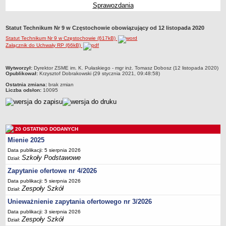
Sprawozdania
Przedszkola Miejskie
ARCHIWUM SZKÓŁ I PLACÓWEK
Statut Technikum Nr 9 w Częstochowie obowiązujący od 12 listopada 2020
Zlikwidowane gimnazja
Statut Technikum Nr 9 w Częstochowie (617kB)
Przekształcone szkoły i placówki
Załącznik do Uchwały RP (66kB)
Wielofunkcyjna Placówka
metryczka
Wytworzył:
Dyrektor ZSME im. K. Pułaskiego - mgr inż. Tomasz Dobosz (12 listopada 2020)
SPECJALNE OŚRODKI SZKOLNO-WYCHOWAWCZE
Opublikował:
Krzysztof Dobrakowski (29 stycznia 2021, 09:48:58)
Specjalny Ośrodek nr 1
Ostatnia zmiana:
brak zmian
Liczba odsłon:
10095
Specjalny Ośrodek nr 5
BURSA MIEJSKA
Dane podstawowe
Statut
20 OSTATNIO DODANYCH
Mienie 2025
Majątek
Data publikacji: 5 sierpnia 2026
Godziny dyżurów
Szkoły Podstawowe
Dział:
Ogłoszenie
Zapytanie ofertowe nr 4/2026
Data publikacji: 5 sierpnia 2026
Zarządzenia
Zespoły Szkół
Dział:
Kontrole
Unieważnienie zapytania ofertowego nr 3/2026
Rejestry, ewidencje, archiwa
Data publikacji: 3 sierpnia 2026
Zespoły Szkół
Dział:
Sprawozdania