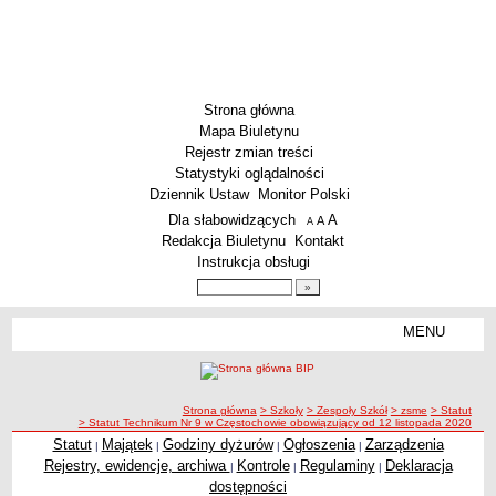
Strona główna
Mapa Biuletynu
Rejestr zmian treści
Statystyki oglądalności
Dziennik Ustaw
Monitor Polski
Menu dodatkowe
Dla słabowidzących
A
powiększ czcionkę
A
standardowy rozmiar czcionki
A
pomniejsz czcionkę
Redakcja Biuletynu
Kontakt
Instrukcja obsługi
Wyszukiwarka artykułów
Szukaj
MENU
Menu
SZKOŁY
Szkoły Podstawowe
ścieżka nawigacji
Strona główna
> Szkoły
> Zespoły Szkół
> zsme
> Statut
Licea
> Statut Technikum Nr 9 w Częstochowie obowiązujący od 12 listopada 2020
Zespoły Szkół
Statut
Majątek
Godziny dyżurów
Ogłoszenia
Zarządzenia
|
|
|
|
Rejestry, ewidencje, archiwa
Kontrole
Regulaminy
Deklaracja
|
|
|
Techniczne Zakłady Naukowe
dostępności
PRZEDSZKOLA