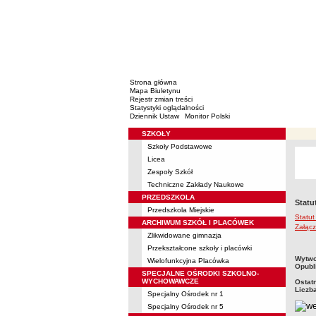
Strona główna
Mapa Biuletynu
Rejestr zmian treści
Statystyki oglądalności
Dziennik Ustaw
Monitor Polski
SZKOŁY
Menu
Szkoły Podstawowe
Licea
Zespoły Szkół
Techniczne Zakłady Naukowe
PRZEDSZKOLA
Statu
Przedszkola Miejskie
Statut
ARCHIWUM SZKÓŁ I PLACÓWEK
Załąc
Zlikwidowane gimnazja
Przekształcone szkoły i placówki
metry
Wytwo
Wielofunkcyjna Placówka
Opubl
SPECJALNE OŚRODKI SZKOLNO-
WYCHOWAWCZE
Ostat
Liczb
Specjalny Ośrodek nr 1
Specjalny Ośrodek nr 5