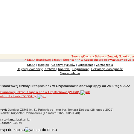
ścieżka nawigacji
Strona główna
> Szkoły
> Zespoły Szkół
> zs
> Statut Branżowej Szkoły I Stopnia nr 7 w Częstochowie obowiązujący od 28 
Statut
|
Majątek
|
Godziny dyżurów
|
Ogłoszenia
|
Zarządzenia
Rejestry, ewidencje, archiwa
|
Kontrole
|
Regulaminy
|
Deklaracja dostępności
Sprawozdania
t Branżowej Szkoły I Stopnia nr 7 w Częstochowie obowiązujący od 28 lutego 2022
 Branżowej Szkoły I Stopnia nr 7 w Częstochowie (261kB)
znik do Uchwały RP (95kB)
czka
rzył:
Dyrektor ZSME im. K. Pułaskiego - mgr inż. Tomasz Dobosz (28 lutego 2022)
ikował:
Krzysztof Dobrakowski (17 marca 2022, 08:31:48)
nia zmiana:
brak zmian
a odsłon:
10979