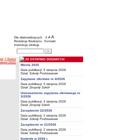
BIP - Oświata Częstochowa
Menu dodatkowe
A
powiększ czcionkę
A
standardowy rozmiar czcionki
Dla słabowidzących
A
pomniejsz czcionkę
Redakcja Biuletynu
Kontakt
Instrukcja obsługi
Wyszukiwarka artykułów
Szukaj
me
> Statut
20 OSTATNIO DODANYCH
lutego 2022
Mienie 2025
Data publikacji: 5 sierpnia 2026
Dział:
Szkoły Podstawowe
Zapytanie ofertowe nr 4/2026
Data publikacji: 5 sierpnia 2026
Dział:
Zespoły Szkół
Unieważnienie zapytania ofertowego nr
3/2026
Data publikacji: 3 sierpnia 2026
Dział:
Zespoły Szkół
Zarządzenie 22/2026
Data publikacji: 2 sierpnia 2026
Dział:
Szkoły Podstawowe
Zarządzenie nr 21/2026
Data publikacji: 2 sierpnia 2026
Dział:
Szkoły Podstawowe
Kontrole w 2026 r.