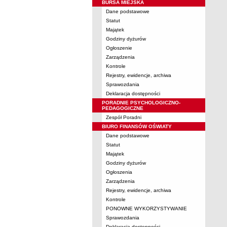
BURSA MIEJSKA
Dane podstawowe
Statut
Majątek
Godziny dyżurów
Ogłoszenie
Zarządzenia
Kontrole
Rejestry, ewidencje, archiwa
Sprawozdania
Deklaracja dostępności
PORADNIE PSYCHOLOGICZNO-
PEDAGOGICZNE
Zespół Poradni
BIURO FINANSÓW OŚWIATY
Dane podstawowe
Statut
Majątek
Godziny dyżurów
Ogłoszenia
Zarządzenia
Rejestry, ewidencje, archiwa
Kontrole
PONOWNE WYKORZYSTYWANIE
Sprawozdania
Deklaracja dostępności