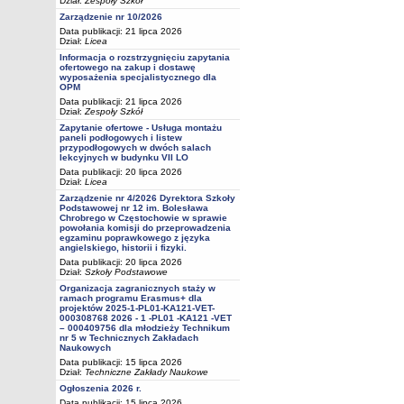
Dział:
Zespoły Szkół
Zarządzenie nr 10/2026
Data publikacji: 21 lipca 2026
Dział:
Licea
Informacja o rozstrzygnięciu zapytania
ofertowego na zakup i dostawę
wyposażenia specjalistycznego dla
OPM
Data publikacji: 21 lipca 2026
Dział:
Zespoły Szkół
Zapytanie ofertowe - Usługa montażu
paneli podłogowych i listew
przypodłogowych w dwóch salach
lekcyjnych w budynku VII LO
Data publikacji: 20 lipca 2026
Dział:
Licea
Zarządzenie nr 4/2026 Dyrektora Szkoły
Podstawowej nr 12 im. Bolesława
Chrobrego w Częstochowie w sprawie
powołania komisji do przeprowadzenia
egzaminu poprawkowego z języka
angielskiego, historii i fizyki.
Data publikacji: 20 lipca 2026
Dział:
Szkoły Podstawowe
Organizacja zagranicznych staży w
ramach programu Erasmus+ dla
projektów 2025-1-PL01-KA121-VET-
000308768 2026 - 1 -PL01 -KA121 -VET
– 000409756 dla młodzieży Technikum
nr 5 w Technicznych Zakładach
Naukowych
Data publikacji: 15 lipca 2026
Dział:
Techniczne Zakłady Naukowe
Ogłoszenia 2026 r.
Data publikacji: 15 lipca 2026