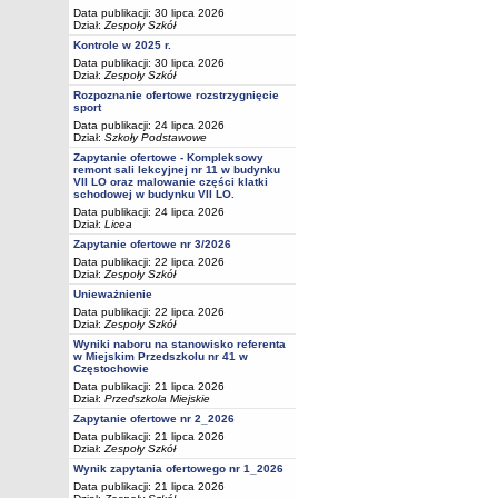
Data publikacji: 30 lipca 2026
Dział:
Zespoły Szkół
Kontrole w 2025 r.
Data publikacji: 30 lipca 2026
Dział:
Zespoły Szkół
Rozpoznanie ofertowe rozstrzygnięcie
sport
Data publikacji: 24 lipca 2026
Dział:
Szkoły Podstawowe
Zapytanie ofertowe - Kompleksowy
remont sali lekcyjnej nr 11 w budynku
VII LO oraz malowanie części klatki
schodowej w budynku VII LO.
Data publikacji: 24 lipca 2026
Dział:
Licea
Zapytanie ofertowe nr 3/2026
Data publikacji: 22 lipca 2026
Dział:
Zespoły Szkół
Unieważnienie
Data publikacji: 22 lipca 2026
Dział:
Zespoły Szkół
Wyniki naboru na stanowisko referenta
w Miejskim Przedszkolu nr 41 w
Częstochowie
Data publikacji: 21 lipca 2026
Dział:
Przedszkola Miejskie
Zapytanie ofertowe nr 2_2026
Data publikacji: 21 lipca 2026
Dział:
Zespoły Szkół
Wynik zapytania ofertowego nr 1_2026
Data publikacji: 21 lipca 2026