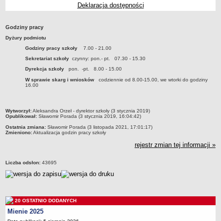
Deklaracja dostępności
Przedszkola Miejskie
ARCHIWUM SZKÓŁ I PLACÓWEK
Godziny pracy
Zlikwidowane gimnazja
Dyżury podmiotu
Przekształcone szkoły i placówki
Godziny pracy szkoły
7.00 - 21.00
Wielofunkcyjna Placówka
Sekretariat szkoły
czynny: pon.- pt. 07.30 - 15.30
SPECJALNE OŚRODKI SZKOLNO-WYCHOWAWCZE
Dyrekcja szkoły
pon. -pt. 8.00 - 15.00
Specjalny Ośrodek nr 1
W sprawie skarg i wniosków
codziennie od 8.00-15.00, we wtorki do godziny
16.00
Specjalny Ośrodek nr 5
BURSA MIEJSKA
metryczka
Wytworzył:
Aleksandra Orzeł - dyrektor szkoły (3 stycznia 2019)
Dane podstawowe
Opublikował:
Sławomir Porada (3 stycznia 2019, 16:04:42)
Statut
Ostatnia zmiana:
Sławomir Porada (3 listopada 2021, 17:01:17)
Zmieniono:
Aktualizacja godzin pracy szkoły
Majątek
rejestr zmian tej informacji »
Godziny dyżurów
Liczba odsłon:
43695
Ogłoszenie
Zarządzenia
Kontrole
20 OSTATNIO DODANYCH
Rejestry, ewidencje, archiwa
Mienie 2025
Sprawozdania