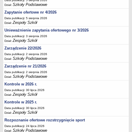
Data publikacji: 5 sierpnia 2026
Szkoły Podstawowe
Deklaracja dostępności
Dział:
PORADNIE PSYCHOLOGICZNO-PEDAGOGICZNE
Zapytanie ofertowe nr 4/2026
Zespół Poradni
Data publikacji: 5 sierpnia 2026
Zespoły Szkół
Dział:
BIURO FINANSÓW OŚWIATY
Unieważnienie zapytania ofertowego nr 3/2026
Dane podstawowe
Data publikacji: 3 sierpnia 2026
Statut
Zespoły Szkół
Dział:
Majątek
Zarządzenie 22/2026
Godziny dyżurów
Data publikacji: 2 sierpnia 2026
Szkoły Podstawowe
Dział:
Ogłoszenia
Zarządzenie nr 21/2026
Zarządzenia
Data publikacji: 2 sierpnia 2026
Szkoły Podstawowe
Rejestry, ewidencje, archiwa
Dział:
Kontrole w 2026 r.
Kontrole
Data publikacji: 30 lipca 2026
PONOWNE WYKORZYSTYWANIE
Zespoły Szkół
Dział:
Sprawozdania
Kontrole w 2025 r.
Deklaracja dostępności
Data publikacji: 30 lipca 2026
Zespoły Szkół
Dział:
DEKLARACJA DOSTĘPNOŚCI
Rozpoznanie ofertowe rozstrzygnięcie sport
OŚWIADCZENIA MAJĄTKOWE
Data publikacji: 24 lipca 2026
PONOWNE WYKORZYSTYWANIE
Szkoły Podstawowe
Dział: