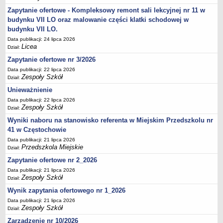
UDOSTĘPNIANIE INFORMACJI PUBLICZNEJ
Zapytanie ofertowe - Kompleksowy remont sali lekcyjnej nr 11 w
OCHRONA DANYCH OSOBOWYCH
budynku VII LO oraz malowanie części klatki schodowej w
budynku VII LO.
Data publikacji: 24 lipca 2026
Licea
Dział:
Zapytanie ofertowe nr 3/2026
Data publikacji: 22 lipca 2026
Zespoły Szkół
Dział:
Unieważnienie
Data publikacji: 22 lipca 2026
Zespoły Szkół
Dział:
Wyniki naboru na stanowisko referenta w Miejskim Przedszkolu nr
41 w Częstochowie
Data publikacji: 21 lipca 2026
Przedszkola Miejskie
Dział:
Zapytanie ofertowe nr 2_2026
Data publikacji: 21 lipca 2026
Zespoły Szkół
Dział:
Wynik zapytania ofertowego nr 1_2026
Data publikacji: 21 lipca 2026
Zespoły Szkół
Dział:
Zarządzenie nr 10/2026