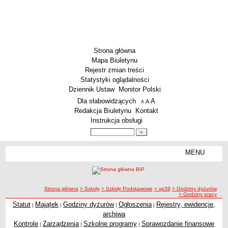
Strona główna
Mapa Biuletynu
Rejestr zmian treści
Statystyki oglądalności
Dziennik Ustaw
Monitor Polski
Menu dodatkowe
Dla słabowidzących
A
powiększ czcionkę
A
standardowy rozmiar czcionki
A
pomniejsz czcionkę
Redakcja Biuletynu
Kontakt
Instrukcja obsługi
Wyszukiwarka artykułów
Szukaj
MENU
Menu
SZKOŁY
Szkoły Podstawowe
ścieżka nawigacji
Strona główna
> Szkoły
> Szkoły Podstawowe
> sp39
> Godziny dyżurów
Licea
> Godziny pracy
Zespoły Szkół
Statut
Majątek
Godziny dyżurów
Ogłoszenia
Rejestry, ewidencje,
|
|
|
|
archiwa
Techniczne Zakłady Naukowe
Kontrole
Zarządzenia
Szkolne programy
Sprawozdanie finansowe
|
|
|
PRZEDSZKOLA