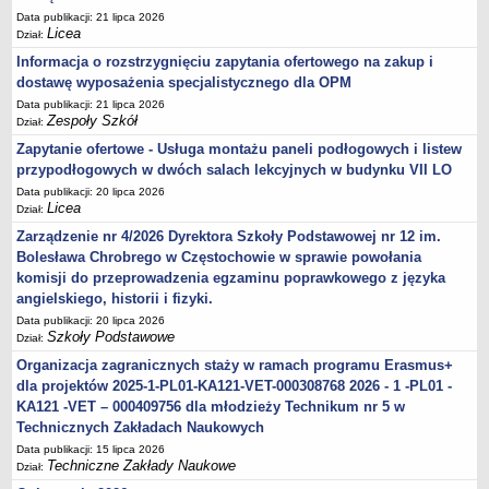
Data publikacji: 21 lipca 2026
Licea
Dział:
Informacja o rozstrzygnięciu zapytania ofertowego na zakup i
dostawę wyposażenia specjalistycznego dla OPM
Data publikacji: 21 lipca 2026
Zespoły Szkół
Dział:
Zapytanie ofertowe - Usługa montażu paneli podłogowych i listew
przypodłogowych w dwóch salach lekcyjnych w budynku VII LO
Data publikacji: 20 lipca 2026
Licea
Dział:
Zarządzenie nr 4/2026 Dyrektora Szkoły Podstawowej nr 12 im.
Bolesława Chrobrego w Częstochowie w sprawie powołania
komisji do przeprowadzenia egzaminu poprawkowego z języka
angielskiego, historii i fizyki.
Data publikacji: 20 lipca 2026
Szkoły Podstawowe
Dział:
Organizacja zagranicznych staży w ramach programu Erasmus+
dla projektów 2025-1-PL01-KA121-VET-000308768 2026 - 1 -PL01 -
KA121 -VET – 000409756 dla młodzieży Technikum nr 5 w
Technicznych Zakładach Naukowych
Data publikacji: 15 lipca 2026
Techniczne Zakłady Naukowe
Dział: