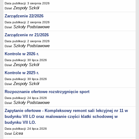
Data publikacji: 3 sierpnia 2026
Deklaracja dostępności
Zespoły Szkół
Dział:
PORADNIE PSYCHOLOGICZNO-PEDAGOGICZNE
Zarządzenie 22/2026
Zespół Poradni
Data publikacji: 2 sierpnia 2026
BIURO FINANSÓW OŚWIATY
Szkoły Podstawowe
Dział:
Dane podstawowe
Zarządzenie nr 21/2026
Statut
Data publikacji: 2 sierpnia 2026
Szkoły Podstawowe
Dział:
Majątek
Kontrole w 2026 r.
Godziny dyżurów
Data publikacji: 30 lipca 2026
Zespoły Szkół
Ogłoszenia
Dział:
Kontrole w 2025 r.
Zarządzenia
Data publikacji: 30 lipca 2026
Rejestry, ewidencje, archiwa
Zespoły Szkół
Dział:
Kontrole
Rozpoznanie ofertowe rozstrzygnięcie sport
PONOWNE WYKORZYSTYWANIE
Data publikacji: 24 lipca 2026
Szkoły Podstawowe
Dział:
Sprawozdania
Zapytanie ofertowe - Kompleksowy remont sali lekcyjnej nr 11 w
Deklaracja dostępności
budynku VII LO oraz malowanie części klatki schodowej w
DEKLARACJA DOSTĘPNOŚCI
budynku VII LO.
OŚWIADCZENIA MAJĄTKOWE
Data publikacji: 24 lipca 2026
Licea
PONOWNE WYKORZYSTYWANIE
Dział: