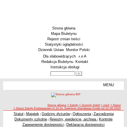
Strona główna
Mapa Biuletynu
Rejestr zmian treści
Statystyki oglądalności
Dziennik Ustaw
Monitor Polski
Menu dodatkowe
Dla słabowidzących
A
powiększ czcionkę
A
standardowy rozmiar czcionki
A
pomniejsz czcionkę
Redakcja Biuletynu
Kontakt
Instrukcja obsługi
Wyszukiwarka artykułów
Szukaj
MENU
Menu
SZKOŁY
Szkoły Podstawowe
ścieżka nawigacji
Strona główna
> Szkoły
> Zespoły Szkół
> zsp2
> Statut
Licea
> Statut Szkoły Podstawowej nr 10 im. Świętego Stanisława Kostki od 22.06.2020
Zespoły Szkół
Statut
Majątek
Godziny dyżurów
Ogłoszenia
Zarządzenia
|
|
|
|
Dokumenty szkolne
Rejestry, ewidencje, archiwa
Kontrole
|
|
Techniczne Zakłady Naukowe
Zapewnienie dostępności
Deklaracja dostępności
|
PRZEDSZKOLA