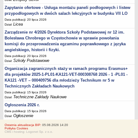
Zapytanie ofertowe - Usługa montażu paneli podłogowych i listew
przypodłogowych w dwóch salach lekcyjnych w budynku VII LO
Data publikacji: 20 lipca 2026
Licea
Dział:
Zarządzenie nr 4/2026 Dyrektora Szkoły Podstawowej nr 12 im.
Bolesława Chrobrego w Częstochowie w sprawie powołania
komisji do przeprowadzenia egzaminu poprawkowego z języka
angielskiego, historii i fizyki.
Data publikacji: 20 lipca 2026
Szkoły Podstawowe
Dział:
Organizacja zagranicznych staży w ramach programu Erasmus+
dla projektów 2025-1-PL01-KA121-VET-000308768 2026 - 1 -PL01 -
KA121 -VET – 000409756 dla młodzieży Technikum nr 5 w
Technicznych Zakładach Naukowych
Data publikacji: 15 lipca 2026
Techniczne Zakłady Naukowe
Dział:
Ogłoszenia 2026 r.
Data publikacji: 15 lipca 2026
Ogłoszenie
Dział:
Ostatnia aktualizacja BIP:
05.08.2026 14:20
Polityka Cookies
CMS i hosting: Logonet Sp. z o.o.