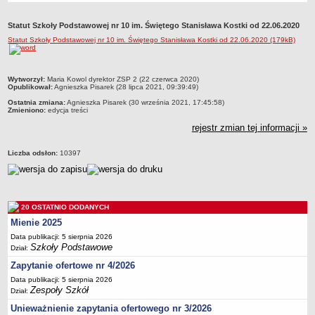
Przedszkola Miejskie
Statut Szkoły Podstawowej nr 10 im. Świętego Stanisława Kostki od 22.06.2020
ARCHIWUM SZKÓŁ I PLACÓWEK
Statut Szkoły Podstawowej nr 10 im. Świętego Stanisława Kostki od 22.06.2020 (179kB)
Zlikwidowane gimnazja
Przekształcone szkoły i placówki
metryczka
Wytworzył:
Maria Kowol dyrektor ZSP 2 (22 czerwca 2020)
Wielofunkcyjna Placówka
Opublikował:
Agnieszka Pisarek (28 lipca 2021, 09:39:49)
SPECJALNE OŚRODKI SZKOLNO-WYCHOWAWCZE
Ostatnia zmiana:
Agnieszka Pisarek (30 września 2021, 17:45:58)
Zmieniono:
edycja treści
Specjalny Ośrodek nr 1
rejestr zmian tej informacji »
Specjalny Ośrodek nr 5
BURSA MIEJSKA
Liczba odsłon:
10397
Dane podstawowe
Statut
Majątek
20 OSTATNIO DODANYCH
Godziny dyżurów
Mienie 2025
Ogłoszenie
Data publikacji: 5 sierpnia 2026
Szkoły Podstawowe
Dział:
Zarządzenia
Zapytanie ofertowe nr 4/2026
Kontrole
Data publikacji: 5 sierpnia 2026
Zespoły Szkół
Rejestry, ewidencje, archiwa
Dział:
Unieważnienie zapytania ofertowego nr 3/2026
Sprawozdania