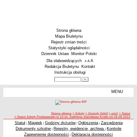
Strona główna
Mapa Biuletynu
Rejestr zmian treści
Statystyki oglądalności
Dziennik Ustaw
Monitor Polski
Menu dodatkowe
Dla słabowidzących
A
powiększ czcionkę
A
standardowy rozmiar czcionki
A
pomniejsz czcionkę
Redakcja Biuletynu
Kontakt
Instrukcja obsługi
Wyszukiwarka artykułów
Szukaj
MENU
Menu
SZKOŁY
Szkoły Podstawowe
ścieżka nawigacji
Strona główna
> Szkoły
> Zespoły Szkół
> zsp2
> Statut
Licea
> Statut Szkoły Podstawowej nr 10 im. Świętego Stanisława Kostki od 29.08.2023
Zespoły Szkół
Statut
Majątek
Godziny dyżurów
Ogłoszenia
Zarządzenia
|
|
|
|
Dokumenty szkolne
Rejestry, ewidencje, archiwa
Kontrole
|
|
Techniczne Zakłady Naukowe
Zapewnienie dostępności
Deklaracja dostępności
|
PRZEDSZKOLA