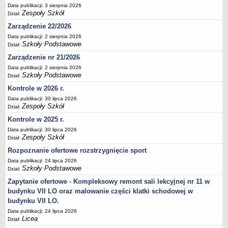
Data publikacji: 3 sierpnia 2026
Deklaracja dostępności
Zespoły Szkół
Dział:
PORADNIE PSYCHOLOGICZNO-PEDAGOGICZNE
Zarządzenie 22/2026
Zespół Poradni
Data publikacji: 2 sierpnia 2026
BIURO FINANSÓW OŚWIATY
Szkoły Podstawowe
Dział:
Dane podstawowe
Zarządzenie nr 21/2026
Statut
Data publikacji: 2 sierpnia 2026
Szkoły Podstawowe
Dział:
Majątek
Kontrole w 2026 r.
Godziny dyżurów
Data publikacji: 30 lipca 2026
Zespoły Szkół
Ogłoszenia
Dział:
Kontrole w 2025 r.
Zarządzenia
Data publikacji: 30 lipca 2026
Rejestry, ewidencje, archiwa
Zespoły Szkół
Dział:
Kontrole
Rozpoznanie ofertowe rozstrzygnięcie sport
PONOWNE WYKORZYSTYWANIE
Data publikacji: 24 lipca 2026
Szkoły Podstawowe
Dział:
Sprawozdania
Zapytanie ofertowe - Kompleksowy remont sali lekcyjnej nr 11 w
Deklaracja dostępności
budynku VII LO oraz malowanie części klatki schodowej w
DEKLARACJA DOSTĘPNOŚCI
budynku VII LO.
OŚWIADCZENIA MAJĄTKOWE
Data publikacji: 24 lipca 2026
Licea
PONOWNE WYKORZYSTYWANIE
Dział: