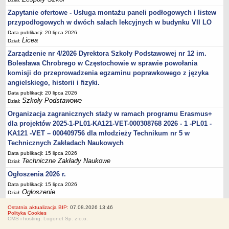
Zapytanie ofertowe - Usługa montażu paneli podłogowych i listew
przypodłogowych w dwóch salach lekcyjnych w budynku VII LO
Data publikacji: 20 lipca 2026
Licea
Dział:
Zarządzenie nr 4/2026 Dyrektora Szkoły Podstawowej nr 12 im.
Bolesława Chrobrego w Częstochowie w sprawie powołania
komisji do przeprowadzenia egzaminu poprawkowego z języka
angielskiego, historii i fizyki.
Data publikacji: 20 lipca 2026
Szkoły Podstawowe
Dział:
Organizacja zagranicznych staży w ramach programu Erasmus+
dla projektów 2025-1-PL01-KA121-VET-000308768 2026 - 1 -PL01 -
KA121 -VET – 000409756 dla młodzieży Technikum nr 5 w
Technicznych Zakładach Naukowych
Data publikacji: 15 lipca 2026
Techniczne Zakłady Naukowe
Dział:
Ogłoszenia 2026 r.
Data publikacji: 15 lipca 2026
Ogłoszenie
Dział:
Ostatnia aktualizacja BIP:
07.08.2026 13:46
Polityka Cookies
CMS i hosting: Logonet Sp. z o.o.