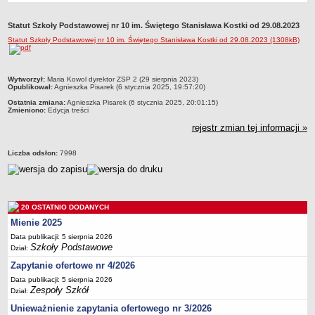
Przedszkola Miejskie
Statut Szkoły Podstawowej nr 10 im. Świętego Stanisława Kostki od 29.08.2023
ARCHIWUM SZKÓŁ I PLACÓWEK
Statut Szkoły Podstawowej nr 10 im. Świętego Stanisława Kostki od 29.08.2023 (1308kB)
Zlikwidowane gimnazja
Przekształcone szkoły i placówki
metryczka
Wytworzył:
Maria Kowol dyrektor ZSP 2 (29 sierpnia 2023)
Wielofunkcyjna Placówka
Opublikował:
Agnieszka Pisarek (6 stycznia 2025, 19:57:20)
SPECJALNE OŚRODKI SZKOLNO-WYCHOWAWCZE
Ostatnia zmiana:
Agnieszka Pisarek (6 stycznia 2025, 20:01:15)
Zmieniono:
Edycja treści
Specjalny Ośrodek nr 1
rejestr zmian tej informacji »
Specjalny Ośrodek nr 5
BURSA MIEJSKA
Liczba odsłon:
7998
Dane podstawowe
Statut
Majątek
20 OSTATNIO DODANYCH
Godziny dyżurów
Mienie 2025
Ogłoszenie
Data publikacji: 5 sierpnia 2026
Szkoły Podstawowe
Dział:
Zarządzenia
Zapytanie ofertowe nr 4/2026
Kontrole
Data publikacji: 5 sierpnia 2026
Zespoły Szkół
Rejestry, ewidencje, archiwa
Dział:
Unieważnienie zapytania ofertowego nr 3/2026
Sprawozdania