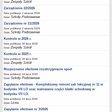
Zespoły Szkół
Dział:
Deklaracja dostępności
Zarządzenie 22/2026
PORADNIE PSYCHOLOGICZNO-PEDAGOGICZNE
Data publikacji: 2 sierpnia 2026
Zespół Poradni
Szkoły Podstawowe
Dział:
BIURO FINANSÓW OŚWIATY
Zarządzenie nr 21/2026
Dane podstawowe
Data publikacji: 2 sierpnia 2026
Szkoły Podstawowe
Statut
Dział:
Kontrole w 2026 r.
Majątek
Data publikacji: 30 lipca 2026
Godziny dyżurów
Zespoły Szkół
Dział:
Ogłoszenia
Kontrole w 2025 r.
Zarządzenia
Data publikacji: 30 lipca 2026
Zespoły Szkół
Dział:
Rejestry, ewidencje, archiwa
Rozpoznanie ofertowe rozstrzygnięcie sport
Kontrole
Data publikacji: 24 lipca 2026
Szkoły Podstawowe
PONOWNE WYKORZYSTYWANIE
Dział:
Zapytanie ofertowe - Kompleksowy remont sali lekcyjnej nr 11 w
Sprawozdania
budynku VII LO oraz malowanie części klatki schodowej w
Deklaracja dostępności
budynku VII LO.
DEKLARACJA DOSTĘPNOŚCI
Data publikacji: 24 lipca 2026
OŚWIADCZENIA MAJĄTKOWE
Licea
Dział:
PONOWNE WYKORZYSTYWANIE
Zapytanie ofertowe nr 3/2026