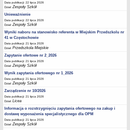
UDOSTĘPNIANIE INFORMACJI PUBLICZNEJ
Data publikacji: 22 lipca 2026
Zespoły Szkół
OCHRONA DANYCH OSOBOWYCH
Dział:
Unieważnienie
Data publikacji: 22 lipca 2026
Zespoły Szkół
Dział:
Wyniki naboru na stanowisko referenta w Miejskim Przedszkolu nr
41 w Częstochowie
Data publikacji: 21 lipca 2026
Przedszkola Miejskie
Dział:
Zapytanie ofertowe nr 2_2026
Data publikacji: 21 lipca 2026
Zespoły Szkół
Dział:
Wynik zapytania ofertowego nr 1_2026
Data publikacji: 21 lipca 2026
Zespoły Szkół
Dział:
Zarządzenie nr 10/2026
Data publikacji: 21 lipca 2026
Licea
Dział:
Informacja o rozstrzygnięciu zapytania ofertowego na zakup i
dostawę wyposażenia specjalistycznego dla OPM
Data publikacji: 21 lipca 2026
Zespoły Szkół
Dział: