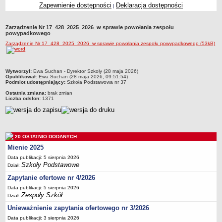
Zapewnienie dostępności
Deklaracja dostępności
|
Przedszkola Miejskie
ARCHIWUM SZKÓŁ I PLACÓWEK
Zarządzenie Nr 17_428_2025_2026_w sprawie powołania zespołu
Zlikwidowane gimnazja
powypadkowego
Zarządzenie Nr 17_428_2025_2026_w sprawie powołania zespołu powypadkowego (53kB)
Przekształcone szkoły i placówki
Wielofunkcyjna Placówka
SPECJALNE OŚRODKI SZKOLNO-WYCHOWAWCZE
metryczka
Wytworzył:
Ewa Suchan - Dyrektor Szkoły (28 maja 2026)
Opublikował:
Ewa Suchan (28 maja 2026, 09:51:54)
Specjalny Ośrodek nr 1
Podmiot udostępniający:
Szkoła Podstawowa nr 37
Specjalny Ośrodek nr 5
Ostatnia zmiana:
brak zmian
Liczba odsłon:
1371
BURSA MIEJSKA
Dane podstawowe
Statut
20 OSTATNIO DODANYCH
Majątek
Mienie 2025
Godziny dyżurów
Data publikacji: 5 sierpnia 2026
Szkoły Podstawowe
Ogłoszenie
Dział:
Zapytanie ofertowe nr 4/2026
Zarządzenia
Data publikacji: 5 sierpnia 2026
Kontrole
Zespoły Szkół
Dział:
Rejestry, ewidencje, archiwa
Unieważnienie zapytania ofertowego nr 3/2026
Sprawozdania
Data publikacji: 3 sierpnia 2026