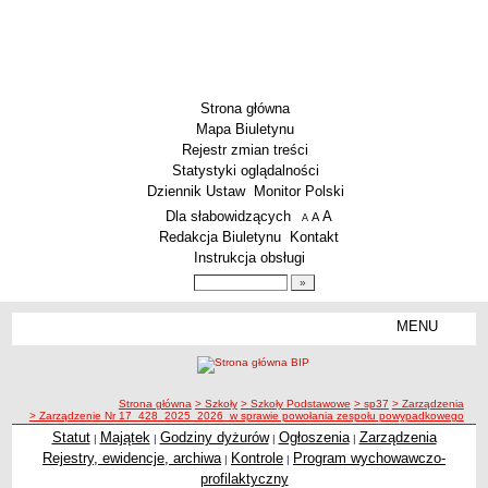
Strona główna
Mapa Biuletynu
Rejestr zmian treści
Statystyki oglądalności
Dziennik Ustaw
Monitor Polski
Menu dodatkowe
Dla słabowidzących
A
powiększ czcionkę
A
standardowy rozmiar czcionki
A
pomniejsz czcionkę
Redakcja Biuletynu
Kontakt
Instrukcja obsługi
Wyszukiwarka artykułów
Szukaj
MENU
Menu
SZKOŁY
Szkoły Podstawowe
ścieżka nawigacji
Strona główna
> Szkoły
> Szkoły Podstawowe
> sp37
> Zarządzenia
Licea
> Zarządzenie Nr 17_428_2025_2026_w sprawie powołania zespołu powypadkowego
Zespoły Szkół
Statut
Majątek
Godziny dyżurów
Ogłoszenia
Zarządzenia
|
|
|
|
Rejestry, ewidencje, archiwa
Kontrole
Program wychowawczo-
|
|
Techniczne Zakłady Naukowe
profilaktyczny
PRZEDSZKOLA