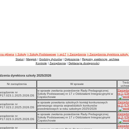
eżka nawigacji
ona główna
> Szkoły
> Szkoły Podstawowe
> sp17
> Zarządzenia
> Zarządzenia dyrektora szkoł
Statut
|
Majątek
|
Godziny dyżurów
|
Ogłoszenia
|
Rejestry, ewidencje, archiwa
Kontrole
|
Zarządzenia
|
Deklaracja dostępności
dzenia dyrektora szkoły 2025/2026
Treś
Nr zarządzenia
W sprawie
uchwa
Zarządz
w sprawie zwołania posiedzenie Rady Pedagogicznej
arządzenie nr
nr 1 (15
Szkoły Podstawowej nr 17 z Oddziałami Integracyjnymi w
P17.023.1.2025.2026.DS
Częstochowie
Zarządz
w sprawie powołania szkolnych komisji konkursowych
arządzenie nr
nr 2 (17
pierwszego stopnia wojewódzkich konkursów
P17.023.2.2025.2026.DS
przedmiotowych w roku szkolnym 2025/2026
Zarządz
w sprawie zwołania posiedzenie Rady Pedagogicznej
arządzenie nr
nr 3 (15
Szkoły Podstawowej nr 17 z Oddziałami Integracyjnymi
P17.023.3.2025.2026.DS
Częstochowie
Zarządz
arządzenie nr
nr 4 (22