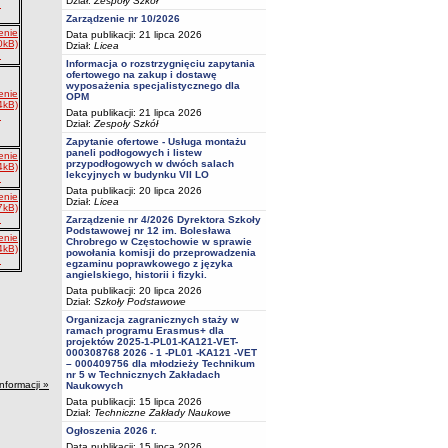
Dział:
Zespoły Szkół
Zarządzenie nr 10/2026
enie
Data publikacji: 21 lipca 2026
0kB)
Dział:
Licea
Informacja o rozstrzygnięciu zapytania
ofertowego na zakup i dostawę
wyposażenia specjalistycznego dla
enie
OPM
4kB)
Data publikacji: 21 lipca 2026
Dział:
Zespoły Szkół
Zapytanie ofertowe - Usługa montażu
paneli podłogowych i listew
enie
przypodłogowych w dwóch salach
4kB)
lekcyjnych w budynku VII LO
Data publikacji: 20 lipca 2026
enie
Dział:
Licea
7kB)
Zarządzenie nr 4/2026 Dyrektora Szkoły
Podstawowej nr 12 im. Bolesława
enie
Chrobrego w Częstochowie w sprawie
4kB)
powołania komisji do przeprowadzenia
egzaminu poprawkowego z języka
angielskiego, historii i fizyki.
Data publikacji: 20 lipca 2026
Dział:
Szkoły Podstawowe
Organizacja zagranicznych staży w
ramach programu Erasmus+ dla
projektów 2025-1-PL01-KA121-VET-
000308768 2026 - 1 -PL01 -KA121 -VET
– 000409756 dla młodzieży Technikum
nr 5 w Technicznych Zakładach
informacji »
Naukowych
Data publikacji: 15 lipca 2026
Dział:
Techniczne Zakłady Naukowe
Ogłoszenia 2026 r.
Data publikacji: 15 lipca 2026