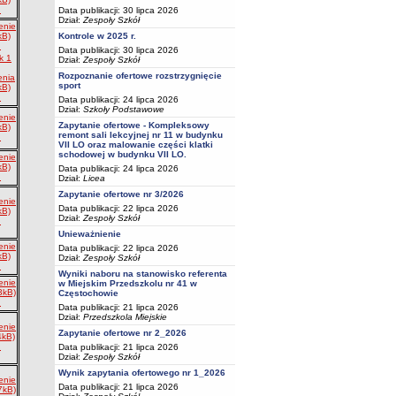
Data publikacji: 30 lipca 2026
Dział:
Zespoły Szkół
enie
Kontrole w 2025 r.
kB)
Data publikacji: 30 lipca 2026
k 1
Dział:
Zespoły Szkół
Rozpoznanie ofertowe rozstrzygnięcie
enia
sport
kB)
Data publikacji: 24 lipca 2026
Dział:
Szkoły Podstawowe
enie
Zapytanie ofertowe - Kompleksowy
kB)
remont sali lekcyjnej nr 11 w budynku
VII LO oraz malowanie części klatki
schodowej w budynku VII LO.
enie
kB)
Data publikacji: 24 lipca 2026
Dział:
Licea
Zapytanie ofertowe nr 3/2026
enie
Data publikacji: 22 lipca 2026
kB)
Dział:
Zespoły Szkół
Unieważnienie
enie
Data publikacji: 22 lipca 2026
kB)
Dział:
Zespoły Szkół
Wyniki naboru na stanowisko referenta
enie
w Miejskim Przedszkolu nr 41 w
3kB)
Częstochowie
Data publikacji: 21 lipca 2026
Dział:
Przedszkola Miejskie
enie
Zapytanie ofertowe nr 2_2026
4kB)
Data publikacji: 21 lipca 2026
Dział:
Zespoły Szkół
Wynik zapytania ofertowego nr 1_2026
enie
Data publikacji: 21 lipca 2026
7kB)