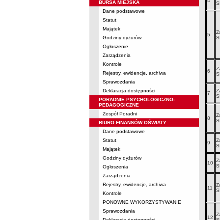
4
BURSA MIEJSKA
S
Dane podstawowe
Statut
Majątek
Z
5
Godziny dyżurów
S
Ogłoszenie
Zarządzenia
Kontrole
Z
6
Rejestry, ewidencje, archiwa
S
Sprawozdania
Deklaracja dostępności
Z
7
S
PORADNIE PSYCHOLOGICZNO-
PEDAGOGICZNE
Zespół Poradni
Z
8
S
BIURO FINANSÓW OŚWIATY
Dane podstawowe
Statut
Z
9
S
Majątek
Godziny dyżurów
Z
10
S
Ogłoszenia
Zarządzenia
Rejestry, ewidencje, archiwa
Z
11
S
Kontrole
PONOWNE WYKORZYSTYWANIE
Sprawozdania
Z
12
Deklaracja dostępności
S