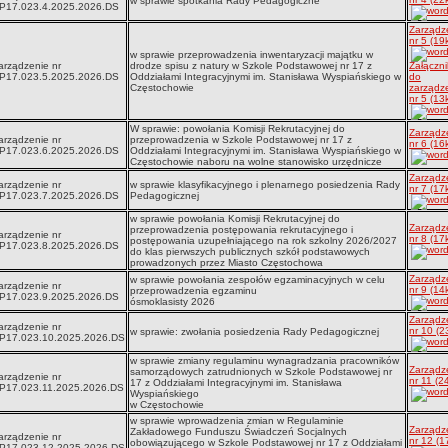
w sprawie spotkania Rady Pedagogiczne
P17.023.4.2025.2026.DS
Zarządz
nr 5 (19
w sprawie przeprowadzenia inwentaryzacji majątku w
arządzenie nr
drodze spisu z natury w Szkole Podstawowej nr 17 z
Załączni
P17.023.5.2025.2026.DS
Oddziałami Integracyjnymi im. Stanisława Wyspiańskiego w
do
Częstochowie
zarządz
nr 5 (13
W sprawie: powołania Komisji Rekrutacyjnej do
Zarządz
arządzenie nr
przeprowadzenia w Szkole Podstawowej nr 17 z
nr 6 (16
P17.023.6.2025.2026.DS
Oddziałami Integracyjnymi im. Stanisława Wyspiańskiego w
Częstochowie naboru na wolne stanowisko urzędnicze
Zarządz
arządzenie nr
w sprawie klasyfikacyjnego i plenarnego posiedzenia Rady
nr 7 (17
P17.023.7.2025.2026.DS
Pedagogicznej
w sprawie powołania Komisji Rekrutacyjnej do
Zarządz
przeprowadzenia postępowania rekrutacyjnego i
arządzenie nr
nr 8 (17
postępowania uzupełniającego na rok szkolny 2026/2027
P17.023.8.2025.2026.DS
do klas pierwszych publicznych szkół podstawowych
prowadzonych przez Miasto Częstochowa
Zarządz
w sprawie powołania zespołów egzaminacyjnych w celu
arządzenie nr
nr 9 (14
przeprowadzenia egzaminu
P17.023.9.2025.2026.DS
ósmoklasisty 2026
Zarządz
arządzenie nr
nr 10 (2
w sprawie: zwołania posiedzenia Rady Pedagogicznej
P17.023.10.2025.2026.DS
w sprawie zmiany regulaminu wynagradzania pracowników
Zarządz
samorządowych zatrudnionych w Szkole Podstawowej nr
arządzenie nr
nr 11 (2
17 z Oddziałami Integracyjnymi im. Stanisława
P17.023.11.2025.2026.DS
Wyspiańskiego
w Częstochowie
w sprawie wprowadzenia zmian w Regulaminie
Zarządz
Zakładowego Funduszu Świadczeń Socjalnych
arządzenie nr
nr 12 (1
obowiązującego w Szkole Podstawowej nr 17 z Oddziałami
P17.023.12.2025.2026.DS