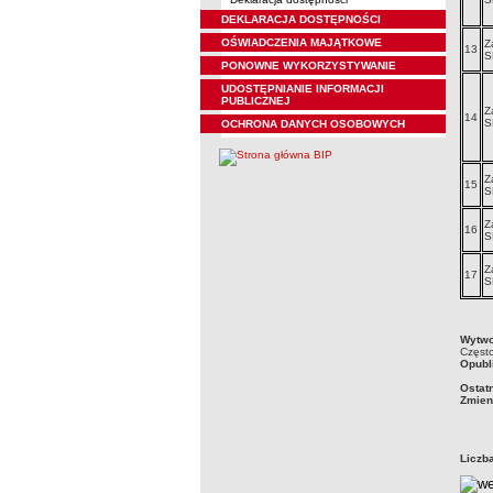
DEKLARACJA DOSTĘPNOŚCI
OŚWIADCZENIA MAJĄTKOWE
Z
13
S
PONOWNE WYKORZYSTYWANIE
UDOSTĘPNIANIE INFORMACJI
PUBLICZNEJ
Z
14
S
OCHRONA DANYCH OSOBOWYCH
Z
15
S
Z
16
S
Z
17
S
metry
Wytwo
Często
Opubl
Ostat
Zmien
Liczb