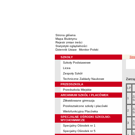
Strona główna
Mapa Biuletynu
Rejestr zmian treści
Statystyki oglądalności
Dziennik Ustaw
Monitor Polski
ści
Str
SZKOŁY
Menu
Szkoły Podstawowe
Licea
Zespoły Szkół
Techniczne Zakłady Naukowe
Zarzą
PRZEDSZKOLA
LP
Przedszkola Miejskie
ARCHIWUM SZKÓŁ I PLACÓWEK
Z
1
S
Zlikwidowane gimnazja
Przekształcone szkoły i placówki
Z
2
Wielofunkcyjna Placówka
S
SPECJALNE OŚRODKI SZKOLNO-
WYCHOWAWCZE
Z
3
S
Specjalny Ośrodek nr 1
Specjalny Ośrodek nr 5
Z