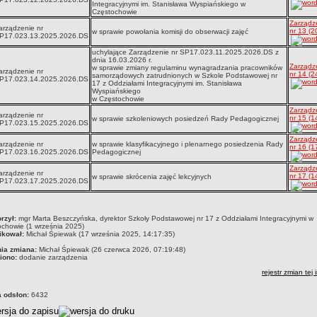
Integracyjnymi im. Stanisława Wyspiańskiego w
Częstochowie
Zarządz
arządzenie nr
nr 13 (2
w sprawie powołania komisji do obserwacji zajęć
P17.023.13.2025.2026.DS
uchylające Zarządzenie nr SP17.023.11.2025.2026.DS z
dnia 16.03.2026 r.
Zarządz
w sprawie zmiany regulaminu wynagradzania pracowników
arządzenie nr
nr 14 (2
samorządowych zatrudnionych w Szkole Podstawowej nr
P17.023.14.2025.2026.DS
17 z Oddziałami Integracyjnymi im. Stanisława
Wyspiańskiego
w Częstochowie
Zarządz
arządzenie nr
nr 15 (1
w sprawie szkoleniowych posiedzeń Rady Pedagogicznej
P17.023.15.2025.2026.DS
Zarządz
arządzenie nr
w sprawie klasyfikacyjnego i plenarnego posiedzenia Rady
nr 16 (1
P17.023.16.2025.2026.DS
Pedagogicznej
Zarządz
arządzenie nr
nr 17 (1
w sprawie skrócenia zajęć lekcyjnych
P17.023.17.2025.2026.DS
czka
rzył:
mgr Marta Beszczyńska, dyrektor Szkoły Podstawowej nr 17 z Oddziałami Integracyjnymi w
chowie (1 września 2025)
ikował:
Michał Śpiewak (17 września 2025, 14:17:35)
nia zmiana:
Michał Śpiewak (26 czerwca 2026, 07:19:48)
iono:
dodanie zarządzenia
rejestr zmian tej 
a odsłon:
6432