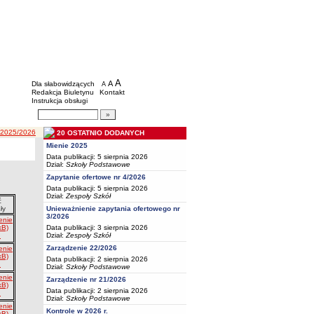
BIP - Oświata Częstochowa
Menu dodatkowe
A
powiększ czcionkę
A
standardowy rozmiar czcionki
Dla słabowidzących
A
pomniejsz czcionkę
Redakcja Biuletynu
Kontakt
Instrukcja obsługi
Wyszukiwarka artykułów
Szukaj
y 2025/2026
20 OSTATNIO DODANYCH
Mienie 2025
Data publikacji: 5 sierpnia 2026
Dział:
Szkoły Podstawowe
Zapytanie ofertowe nr 4/2026
Data publikacji: 5 sierpnia 2026
Dział:
Zespoły Szkół
ć
Unieważnienie zapytania ofertowego nr
ły
3/2026
enie
Data publikacji: 3 sierpnia 2026
kB)
Dział:
Zespoły Szkół
Zarządzenie 22/2026
enie
kB)
Data publikacji: 2 sierpnia 2026
Dział:
Szkoły Podstawowe
enie
Zarządzenie nr 21/2026
kB)
Data publikacji: 2 sierpnia 2026
Dział:
Szkoły Podstawowe
enie
Kontrole w 2026 r.
kB)