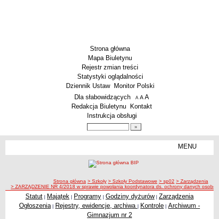
Strona główna
Mapa Biuletynu
Rejestr zmian treści
Statystyki oglądalności
Dziennik Ustaw
Monitor Polski
Menu dodatkowe
Dla słabowidzących
A
powiększ czcionkę
A
standardowy rozmiar czcionki
A
pomniejsz czcionkę
Redakcja Biuletynu
Kontakt
Instrukcja obsługi
Wyszukiwarka artykułów
Szukaj
MENU
Menu
SZKOŁY
Szkoły Podstawowe
ścieżka nawigacji
Strona główna
> Szkoły
> Szkoły Podstawowe
> sp02
> Zarządzenia
Licea
> ZARZĄDZENIE NR 4/2018 w sprawie powołania koordynatora ds. ochrony danych osobowy
Zespoły Szkół
Statut
Majątek
Programy
Godziny dyżurów
Zarządzenia
|
|
|
|
Ogłoszenia
Rejestry, ewidencje, archiwa
Kontrole
Archiwum -
|
|
|
Techniczne Zakłady Naukowe
Gimnazjum nr 2
PRZEDSZKOLA