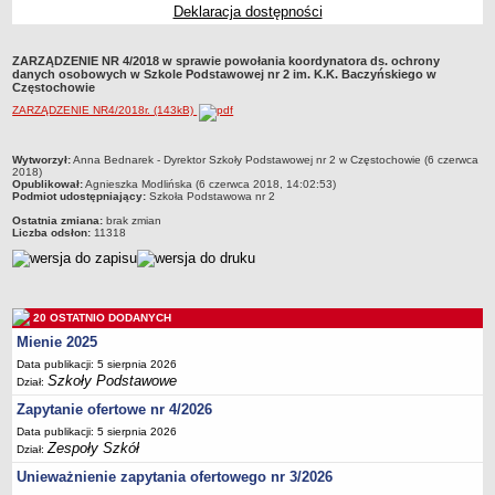
Deklaracja dostępności
Przedszkola Miejskie
ARCHIWUM SZKÓŁ I PLACÓWEK
ZARZĄDZENIE NR 4/2018 w sprawie powołania koordynatora ds. ochrony
Zlikwidowane gimnazja
danych osobowych w Szkole Podstawowej nr 2 im. K.K. Baczyńskiego w
Częstochowie
Przekształcone szkoły i placówki
ZARZĄDZENIE NR4/2018r. (143kB)
Wielofunkcyjna Placówka
SPECJALNE OŚRODKI SZKOLNO-WYCHOWAWCZE
metryczka
Wytworzył:
Anna Bednarek - Dyrektor Szkoły Podstawowej nr 2 w Częstochowie (6 czerwca
2018)
Specjalny Ośrodek nr 1
Opublikował:
Agnieszka Modlińska (6 czerwca 2018, 14:02:53)
Podmiot udostępniający:
Szkoła Podstawowa nr 2
Specjalny Ośrodek nr 5
Ostatnia zmiana:
brak zmian
BURSA MIEJSKA
Liczba odsłon:
11318
Dane podstawowe
Statut
Majątek
20 OSTATNIO DODANYCH
Godziny dyżurów
Mienie 2025
Data publikacji: 5 sierpnia 2026
Ogłoszenie
Szkoły Podstawowe
Dział:
Zarządzenia
Zapytanie ofertowe nr 4/2026
Kontrole
Data publikacji: 5 sierpnia 2026
Zespoły Szkół
Dział:
Rejestry, ewidencje, archiwa
Unieważnienie zapytania ofertowego nr 3/2026
Sprawozdania