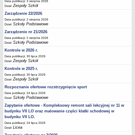
Data publikacji: 3 sierpnia 2026
Deklaracja dostępności
Zespoły Szkół
Dział:
PORADNIE PSYCHOLOGICZNO-PEDAGOGICZNE
Zarządzenie 22/2026
Zespół Poradni
Data publikacji: 2 sierpnia 2026
Szkoły Podstawowe
Dział:
BIURO FINANSÓW OŚWIATY
Dane podstawowe
Zarządzenie nr 21/2026
Data publikacji: 2 sierpnia 2026
Statut
Szkoły Podstawowe
Dział:
Majątek
Kontrole w 2026 r.
Godziny dyżurów
Data publikacji: 30 lipca 2026
Zespoły Szkół
Dział:
Ogłoszenia
Kontrole w 2025 r.
Zarządzenia
Data publikacji: 30 lipca 2026
Rejestry, ewidencje, archiwa
Zespoły Szkół
Dział:
Kontrole
Rozpoznanie ofertowe rozstrzygnięcie sport
Data publikacji: 24 lipca 2026
PONOWNE WYKORZYSTYWANIE
Szkoły Podstawowe
Dział:
Sprawozdania
Zapytanie ofertowe - Kompleksowy remont sali lekcyjnej nr 11 w
Deklaracja dostępności
budynku VII LO oraz malowanie części klatki schodowej w
budynku VII LO.
DEKLARACJA DOSTĘPNOŚCI
Data publikacji: 24 lipca 2026
OŚWIADCZENIA MAJĄTKOWE
Licea
Dział:
PONOWNE WYKORZYSTYWANIE