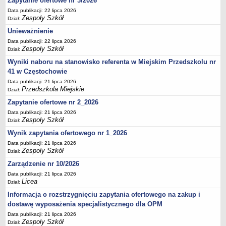
Zapytanie ofertowe nr 3/2026
UDOSTĘPNIANIE INFORMACJI PUBLICZNEJ
Data publikacji: 22 lipca 2026
OCHRONA DANYCH OSOBOWYCH
Zespoły Szkół
Dział:
Unieważnienie
Data publikacji: 22 lipca 2026
Zespoły Szkół
Dział:
Wyniki naboru na stanowisko referenta w Miejskim Przedszkolu nr
41 w Częstochowie
Data publikacji: 21 lipca 2026
Przedszkola Miejskie
Dział:
Zapytanie ofertowe nr 2_2026
Data publikacji: 21 lipca 2026
Zespoły Szkół
Dział:
Wynik zapytania ofertowego nr 1_2026
Data publikacji: 21 lipca 2026
Zespoły Szkół
Dział:
Zarządzenie nr 10/2026
Data publikacji: 21 lipca 2026
Licea
Dział:
Informacja o rozstrzygnięciu zapytania ofertowego na zakup i
dostawę wyposażenia specjalistycznego dla OPM
Data publikacji: 21 lipca 2026
Zespoły Szkół
Dział: