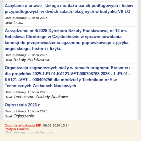
Zapytanie ofertowe - Usługa montażu paneli podłogowych i listew
przypodłogowych w dwóch salach lekcyjnych w budynku VII LO
Data publikacji: 20 lipca 2026
Licea
Dział:
Zarządzenie nr 4/2026 Dyrektora Szkoły Podstawowej nr 12 im.
Bolesława Chrobrego w Częstochowie w sprawie powołania
komisji do przeprowadzenia egzaminu poprawkowego z języka
angielskiego, historii i fizyki.
Data publikacji: 20 lipca 2026
Szkoły Podstawowe
Dział:
Organizacja zagranicznych staży w ramach programu Erasmus+
dla projektów 2025-1-PL01-KA121-VET-000308768 2026 - 1 -PL01 -
KA121 -VET – 000409756 dla młodzieży Technikum nr 5 w
Technicznych Zakładach Naukowych
Data publikacji: 15 lipca 2026
Techniczne Zakłady Naukowe
Dział:
Ogłoszenia 2026 r.
Data publikacji: 15 lipca 2026
Ogłoszenie
Dział:
Ostatnia aktualizacja BIP:
09.08.2026 15:34
Polityka Cookies
CMS i hosting: Logonet Sp. z o.o.