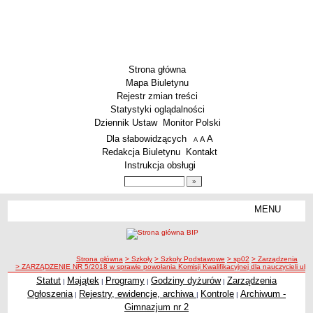
Strona główna
Mapa Biuletynu
Rejestr zmian treści
Statystyki oglądalności
Dziennik Ustaw
Monitor Polski
Menu dodatkowe
Dla słabowidzących
A
powiększ czcionkę
A
standardowy rozmiar czcionki
A
pomniejsz czcionkę
Redakcja Biuletynu
Kontakt
Instrukcja obsługi
Wyszukiwarka artykułów
Szukaj
MENU
Menu
SZKOŁY
Szkoły Podstawowe
ścieżka nawigacji
Strona główna
> Szkoły
> Szkoły Podstawowe
> sp02
> Zarządzenia
Licea
> ZARZĄDZENIE NR 5/2018 w sprawie powołania Komisji Kwalifikacyjnej dla nauczycieli ubi
Zespoły Szkół
Statut
Majątek
Programy
Godziny dyżurów
Zarządzenia
|
|
|
|
Ogłoszenia
Rejestry, ewidencje, archiwa
Kontrole
Archiwum -
|
|
|
Techniczne Zakłady Naukowe
Gimnazjum nr 2
PRZEDSZKOLA