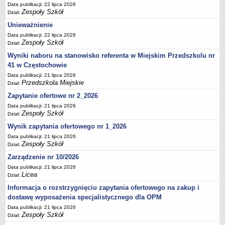
UDOSTĘPNIANIE INFORMACJI PUBLICZNEJ
Data publikacji: 22 lipca 2026
Zespoły Szkół
OCHRONA DANYCH OSOBOWYCH
Dział:
Unieważnienie
Data publikacji: 22 lipca 2026
Zespoły Szkół
Dział:
Wyniki naboru na stanowisko referenta w Miejskim Przedszkolu nr
41 w Częstochowie
Data publikacji: 21 lipca 2026
Przedszkola Miejskie
Dział:
Zapytanie ofertowe nr 2_2026
Data publikacji: 21 lipca 2026
Zespoły Szkół
Dział:
Wynik zapytania ofertowego nr 1_2026
Data publikacji: 21 lipca 2026
Zespoły Szkół
Dział:
Zarządzenie nr 10/2026
Data publikacji: 21 lipca 2026
Licea
Dział:
Informacja o rozstrzygnięciu zapytania ofertowego na zakup i
dostawę wyposażenia specjalistycznego dla OPM
Data publikacji: 21 lipca 2026
Zespoły Szkół
Dział: