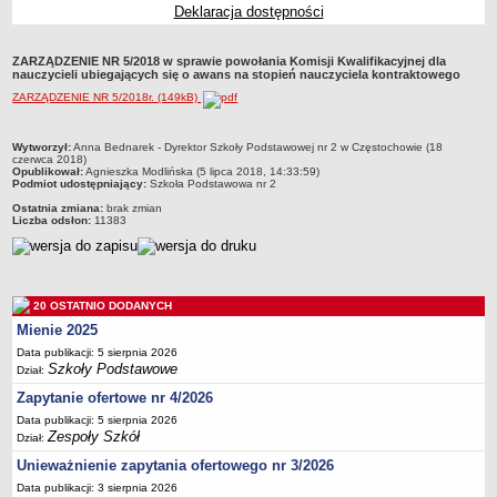
Deklaracja dostępności
Przedszkola Miejskie
ARCHIWUM SZKÓŁ I PLACÓWEK
ZARZĄDZENIE NR 5/2018 w sprawie powołania Komisji Kwalifikacyjnej dla
Zlikwidowane gimnazja
nauczycieli ubiegających się o awans na stopień nauczyciela kontraktowego
ZARZĄDZENIE NR 5/2018r. (149kB)
Przekształcone szkoły i placówki
Wielofunkcyjna Placówka
metryczka
Wytworzył:
Anna Bednarek - Dyrektor Szkoły Podstawowej nr 2 w Częstochowie (18
SPECJALNE OŚRODKI SZKOLNO-WYCHOWAWCZE
czerwca 2018)
Opublikował:
Agnieszka Modlińska (5 lipca 2018, 14:33:59)
Specjalny Ośrodek nr 1
Podmiot udostępniający:
Szkoła Podstawowa nr 2
Specjalny Ośrodek nr 5
Ostatnia zmiana:
brak zmian
Liczba odsłon:
11383
BURSA MIEJSKA
Dane podstawowe
Statut
20 OSTATNIO DODANYCH
Majątek
Mienie 2025
Godziny dyżurów
Data publikacji: 5 sierpnia 2026
Szkoły Podstawowe
Ogłoszenie
Dział:
Zapytanie ofertowe nr 4/2026
Zarządzenia
Data publikacji: 5 sierpnia 2026
Kontrole
Zespoły Szkół
Dział:
Rejestry, ewidencje, archiwa
Unieważnienie zapytania ofertowego nr 3/2026
Sprawozdania
Data publikacji: 3 sierpnia 2026