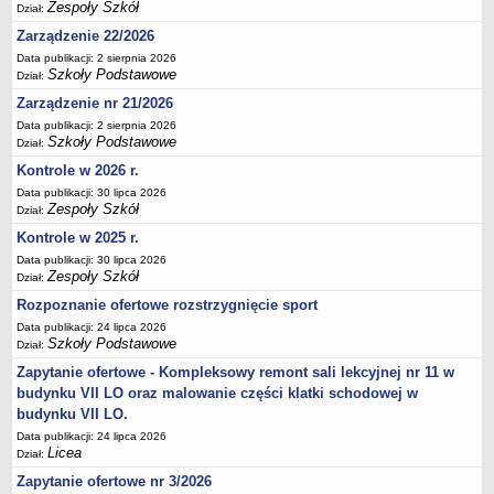
Zespoły Szkół
Dział:
Deklaracja dostępności
Zarządzenie 22/2026
PORADNIE PSYCHOLOGICZNO-PEDAGOGICZNE
Data publikacji: 2 sierpnia 2026
Zespół Poradni
Szkoły Podstawowe
Dział:
BIURO FINANSÓW OŚWIATY
Zarządzenie nr 21/2026
Dane podstawowe
Data publikacji: 2 sierpnia 2026
Szkoły Podstawowe
Statut
Dział:
Kontrole w 2026 r.
Majątek
Data publikacji: 30 lipca 2026
Godziny dyżurów
Zespoły Szkół
Dział:
Ogłoszenia
Kontrole w 2025 r.
Zarządzenia
Data publikacji: 30 lipca 2026
Zespoły Szkół
Dział:
Rejestry, ewidencje, archiwa
Rozpoznanie ofertowe rozstrzygnięcie sport
Kontrole
Data publikacji: 24 lipca 2026
Szkoły Podstawowe
PONOWNE WYKORZYSTYWANIE
Dział:
Zapytanie ofertowe - Kompleksowy remont sali lekcyjnej nr 11 w
Sprawozdania
budynku VII LO oraz malowanie części klatki schodowej w
Deklaracja dostępności
budynku VII LO.
DEKLARACJA DOSTĘPNOŚCI
Data publikacji: 24 lipca 2026
OŚWIADCZENIA MAJĄTKOWE
Licea
Dział:
PONOWNE WYKORZYSTYWANIE
Zapytanie ofertowe nr 3/2026