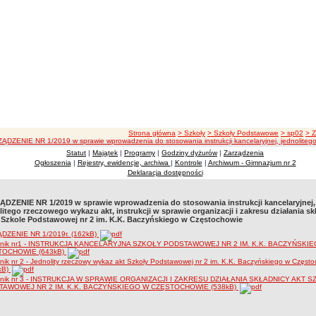
ścieżka nawigacji
Strona główna
> Szkoły
> Szkoły Podstawowe
> sp02
> 
ĄDZENIE NR 1/2019 w sprawie wprowadzenia do stosowania instrukcji kancelaryjnej, jednolitego r
Statut
|
Majątek
|
Programy
|
Godziny dyżurów
|
Zarządzenia
Ogłoszenia
|
Rejestry, ewidencje, archiwa
|
Kontrole
|
Archiwum - Gimnazjum nr 2
Deklaracja dostępności
DZENIE NR 1/2019 w sprawie wprowadzenia do stosowania instrukcji kancelaryjnej,
litego rzeczowego wykazu akt, instrukcji w sprawie organizacji i zakresu działania sk
 Szkole Podstawowej nr 2 im. K.K. Baczyńskiego w Częstochowie
DZENIE NR 1/2019r. (162kB)
znik nr1 - INSTRUKCJA KANCELARYJNA SZKOŁY PODSTAWOWEJ NR 2 IM. K.K. BACZYŃSKI
TOCHOWIE (643kB)
nik nr 2 - Jednolity rzeczowy wykaz akt Szkoły Podstawowej nr 2 im. K.K. Baczyńskiego w Częst
kB)
znik nr 3 - INSTRUKCJA W SPRAWIE ORGANIZACJI I ZAKRESU DZIAŁANIA SKŁADNICY AKT 
TAWOWEJ NR 2 IM. K.K. BACZYŃSKIEGO W CZĘSTOCHOWIE (538kB)