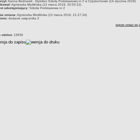
czka
rzył:
Aanna Bednarek - Dyrektor Szkoły Podstawowej nr 2 w Częstochowie (14 stycznia 2019)
ikował:
Agnieszka Modlińska (12 marca 2019, 20:53:12)
ot udostępniający:
Szkoła Podstawowa nr 2
nia zmiana:
Agnieszka Modlińska (12 marca 2019, 21:27:24)
iono:
dodanie załącznika 3
rejestr zmian tej 
a odsłon:
15656