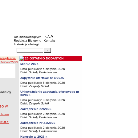
BIP - Oświata Częstochowa
Menu dodatkowe
A
powiększ czcionkę
A
standardowy rozmiar czcionki
Dla słabowidzących
A
pomniejsz czcionkę
Redakcja Biuletynu
Kontakt
Instrukcja obsługi
Wyszukiwarka artykułów
Szukaj
Zarządzenia
20 OSTATNIO DODANYCH
zeczowego wykazu akt, instrukcji w sprawie organizacji i zakresu działania składnicy akt w Szk
Mienie 2025
Data publikacji: 5 sierpnia 2026
Dział:
Szkoły Podstawowe
Zapytanie ofertowe nr 4/2026
Data publikacji: 5 sierpnia 2026
Dział:
Zespoły Szkół
Unieważnienie zapytania ofertowego nr
ładnicy
3/2026
Data publikacji: 3 sierpnia 2026
Dział:
Zespoły Szkół
EGO W
Zarządzenie 22/2026
Data publikacji: 2 sierpnia 2026
ochowie
Dział:
Szkoły Podstawowe
SZKOŁY
Zarządzenie nr 21/2026
Data publikacji: 2 sierpnia 2026
Dział:
Szkoły Podstawowe
Kontrole w 2026 r.