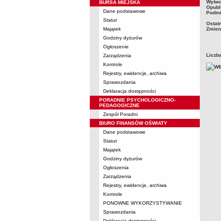
metry
Wytwo
BURSA MIEJSKA
Opubl
Dane podstawowe
Podmi
Statut
Ostat
Majątek
Zmien
Godziny dyżurów
Ogłoszenie
Liczb
Zarządzenia
Kontrole
Rejestry, ewidencje, archiwa
Sprawozdania
Deklaracja dostępności
PORADNIE PSYCHOLOGICZNO-
PEDAGOGICZNE
Zespół Poradni
BIURO FINANSÓW OŚWIATY
Dane podstawowe
Statut
Majątek
Godziny dyżurów
Ogłoszenia
Zarządzenia
Rejestry, ewidencje, archiwa
Kontrole
PONOWNE WYKORZYSTYWANIE
Sprawozdania
Deklaracja dostępności