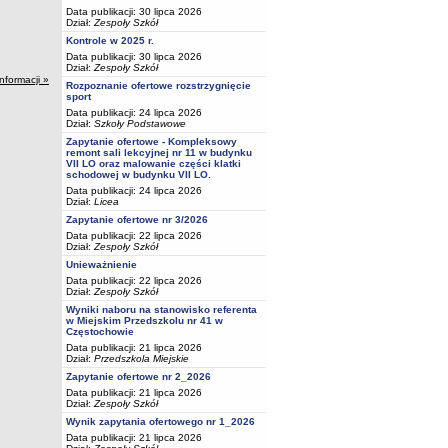
Data publikacji: 30 lipca 2026
Dział:
Zespoły Szkół
Kontrole w 2025 r.
Data publikacji: 30 lipca 2026
Dział:
Zespoły Szkół
informacji »
Rozpoznanie ofertowe rozstrzygnięcie
sport
Data publikacji: 24 lipca 2026
Dział:
Szkoły Podstawowe
Zapytanie ofertowe - Kompleksowy
remont sali lekcyjnej nr 11 w budynku
VII LO oraz malowanie części klatki
schodowej w budynku VII LO.
Data publikacji: 24 lipca 2026
Dział:
Licea
Zapytanie ofertowe nr 3/2026
Data publikacji: 22 lipca 2026
Dział:
Zespoły Szkół
Unieważnienie
Data publikacji: 22 lipca 2026
Dział:
Zespoły Szkół
Wyniki naboru na stanowisko referenta
w Miejskim Przedszkolu nr 41 w
Częstochowie
Data publikacji: 21 lipca 2026
Dział:
Przedszkola Miejskie
Zapytanie ofertowe nr 2_2026
Data publikacji: 21 lipca 2026
Dział:
Zespoły Szkół
Wynik zapytania ofertowego nr 1_2026
Data publikacji: 21 lipca 2026