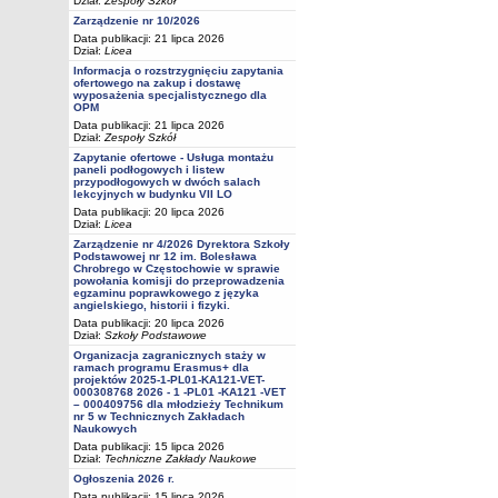
Dział:
Zespoły Szkół
Zarządzenie nr 10/2026
Data publikacji: 21 lipca 2026
Dział:
Licea
Informacja o rozstrzygnięciu zapytania
ofertowego na zakup i dostawę
wyposażenia specjalistycznego dla
OPM
Data publikacji: 21 lipca 2026
Dział:
Zespoły Szkół
Zapytanie ofertowe - Usługa montażu
paneli podłogowych i listew
przypodłogowych w dwóch salach
lekcyjnych w budynku VII LO
Data publikacji: 20 lipca 2026
Dział:
Licea
Zarządzenie nr 4/2026 Dyrektora Szkoły
Podstawowej nr 12 im. Bolesława
Chrobrego w Częstochowie w sprawie
powołania komisji do przeprowadzenia
egzaminu poprawkowego z języka
angielskiego, historii i fizyki.
Data publikacji: 20 lipca 2026
Dział:
Szkoły Podstawowe
Organizacja zagranicznych staży w
ramach programu Erasmus+ dla
projektów 2025-1-PL01-KA121-VET-
000308768 2026 - 1 -PL01 -KA121 -VET
– 000409756 dla młodzieży Technikum
nr 5 w Technicznych Zakładach
Naukowych
Data publikacji: 15 lipca 2026
Dział:
Techniczne Zakłady Naukowe
Ogłoszenia 2026 r.
Data publikacji: 15 lipca 2026