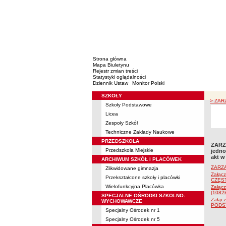
Strona główna
Mapa Biuletynu
Rejestr zmian treści
Statystyki oglądalności
Dziennik Ustaw
Monitor Polski
SZKOŁY
Menu
> ZARZ
Szkoły Podstawowe
Licea
Zespoły Szkół
Techniczne Zakłady Naukowe
PRZEDSZKOLA
ZARZĄ
Przedszkola Miejskie
jedno
akt w
ARCHIWUM SZKÓŁ I PLACÓWEK
ZARZĄ
Zlikwidowane gimnazja
Załąc
Przekształcone szkoły i placówki
CZĘS
Wielofunkcyjna Placówka
Załącz
(1082
SPECJALNE OŚRODKI SZKOLNO-
Załąc
WYCHOWAWCZE
PODS
Specjalny Ośrodek nr 1
Specjalny Ośrodek nr 5