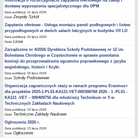
Informacja o rozstrzygnięciu zapytania ofertowego na zakup i
dostawę wyposażenia specjalistycznego dla OPM
Data publikacji: 21 lipca 2026
Zespoły Szkół
Dział:
Zapytanie ofertowe - Usługa montażu paneli podłogowych i listew
przypodłogowych w dwóch salach lekcyjnych w budynku VII LO
Data publikacji: 20 lipca 2026
Licea
Dział:
Zarządzenie nr 4/2026 Dyrektora Szkoły Podstawowej nr 12 im.
Bolesława Chrobrego w Częstochowie w sprawie powołania
komisji do przeprowadzenia egzaminu poprawkowego z języka
angielskiego, historii i fizyki.
Data publikacji: 20 lipca 2026
Szkoły Podstawowe
Dział:
Organizacja zagranicznych staży w ramach programu Erasmus+
dla projektów 2025-1-PL01-KA121-VET-000308768 2026 - 1 -PL01 -
KA121 -VET – 000409756 dla młodzieży Technikum nr 5 w
Technicznych Zakładach Naukowych
Data publikacji: 15 lipca 2026
Techniczne Zakłady Naukowe
Dział:
Ogłoszenia 2026 r.
Data publikacji: 15 lipca 2026
Ogłoszenie
Dział: