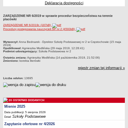
Deklaracja dostępności
Przedszkola Miejskie
ARCHIWUM SZKÓŁ I PLACÓWEK
ZARZĄDZENIE NR 6/2019 w sprawie procedur bezpieczeństwa na terenie
Zlikwidowane gimnazja
placówki
ZARZĄDZENIE NR 6/2019r. (187kB)
Przekształcone szkoły i placówki
Procedury postępowania nauczycieli SP nr 2 (4593kB)
Wielofunkcyjna Placówka
SPECJALNE OŚRODKI SZKOLNO-WYCHOWAWCZE
metryczka
Wytworzył:
Anna Bednarek - Dyrektor Szkoły Podstawowej nr 2 w Częstochowie (15 maja
2019)
Specjalny Ośrodek nr 1
Opublikował:
Agnieszka Modlińska (29 maja 2019, 12:28:41)
Podmiot udostępniający:
Szkoła Podstawowa nr 2
Specjalny Ośrodek nr 5
Ostatnia zmiana:
Agnieszka Modlińska (14 października 2019, 21:52:06)
BURSA MIEJSKA
Zmieniono:
korekta literówki
Dane podstawowe
rejestr zmian tej informacji »
Statut
Liczba odsłon:
13695
Majątek
Godziny dyżurów
Ogłoszenie
20 OSTATNIO DODANYCH
Zarządzenia
Mienie 2025
Kontrole
Data publikacji: 5 sierpnia 2026
Szkoły Podstawowe
Dział:
Rejestry, ewidencje, archiwa
Zapytanie ofertowe nr 4/2026
Sprawozdania