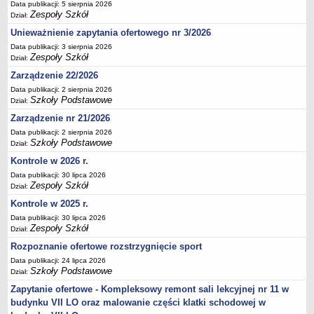
Data publikacji: 5 sierpnia 2026
Deklaracja dostępności
Zespoły Szkół
Dział:
PORADNIE PSYCHOLOGICZNO-PEDAGOGICZNE
Unieważnienie zapytania ofertowego nr 3/2026
Zespół Poradni
Data publikacji: 3 sierpnia 2026
Zespoły Szkół
Dział:
BIURO FINANSÓW OŚWIATY
Dane podstawowe
Zarządzenie 22/2026
Data publikacji: 2 sierpnia 2026
Statut
Szkoły Podstawowe
Dział:
Majątek
Zarządzenie nr 21/2026
Godziny dyżurów
Data publikacji: 2 sierpnia 2026
Szkoły Podstawowe
Dział:
Ogłoszenia
Kontrole w 2026 r.
Zarządzenia
Data publikacji: 30 lipca 2026
Rejestry, ewidencje, archiwa
Zespoły Szkół
Dział:
Kontrole
Kontrole w 2025 r.
Data publikacji: 30 lipca 2026
PONOWNE WYKORZYSTYWANIE
Zespoły Szkół
Dział:
Sprawozdania
Rozpoznanie ofertowe rozstrzygnięcie sport
Deklaracja dostępności
Data publikacji: 24 lipca 2026
Szkoły Podstawowe
DEKLARACJA DOSTĘPNOŚCI
Dział:
OŚWIADCZENIA MAJĄTKOWE
Zapytanie ofertowe - Kompleksowy remont sali lekcyjnej nr 11 w
PONOWNE WYKORZYSTYWANIE
budynku VII LO oraz malowanie części klatki schodowej w