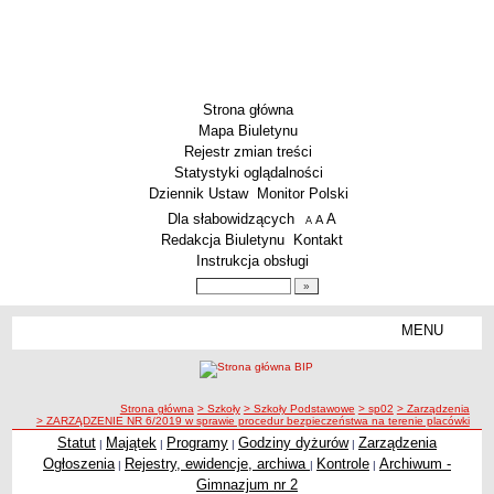
Strona główna
Mapa Biuletynu
Rejestr zmian treści
Statystyki oglądalności
Dziennik Ustaw
Monitor Polski
Menu dodatkowe
Dla słabowidzących
A
powiększ czcionkę
A
standardowy rozmiar czcionki
A
pomniejsz czcionkę
Redakcja Biuletynu
Kontakt
Instrukcja obsługi
Wyszukiwarka artykułów
Szukaj
MENU
Menu
SZKOŁY
Szkoły Podstawowe
ścieżka nawigacji
Strona główna
> Szkoły
> Szkoły Podstawowe
> sp02
> Zarządzenia
Licea
> ZARZĄDZENIE NR 6/2019 w sprawie procedur bezpieczeństwa na terenie placówki
Zespoły Szkół
Statut
Majątek
Programy
Godziny dyżurów
Zarządzenia
|
|
|
|
Ogłoszenia
Rejestry, ewidencje, archiwa
Kontrole
Archiwum -
|
|
|
Techniczne Zakłady Naukowe
Gimnazjum nr 2
PRZEDSZKOLA