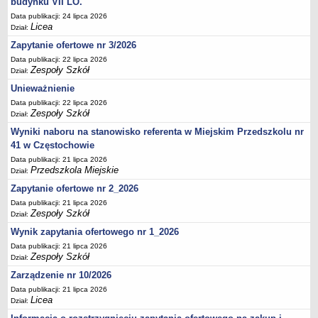
budynku VII LO.
UDOSTĘPNIANIE INFORMACJI PUBLICZNEJ
Data publikacji: 24 lipca 2026
OCHRONA DANYCH OSOBOWYCH
Licea
Dział:
Zapytanie ofertowe nr 3/2026
Data publikacji: 22 lipca 2026
Zespoły Szkół
Dział:
Unieważnienie
Data publikacji: 22 lipca 2026
Zespoły Szkół
Dział:
Wyniki naboru na stanowisko referenta w Miejskim Przedszkolu nr
41 w Częstochowie
Data publikacji: 21 lipca 2026
Przedszkola Miejskie
Dział:
Zapytanie ofertowe nr 2_2026
Data publikacji: 21 lipca 2026
Zespoły Szkół
Dział:
Wynik zapytania ofertowego nr 1_2026
Data publikacji: 21 lipca 2026
Zespoły Szkół
Dział:
Zarządzenie nr 10/2026
Data publikacji: 21 lipca 2026
Licea
Dział: