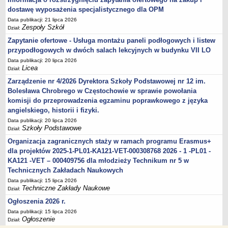
dostawę wyposażenia specjalistycznego dla OPM
Data publikacji: 21 lipca 2026
Zespoły Szkół
Dział:
Zapytanie ofertowe - Usługa montażu paneli podłogowych i listew
przypodłogowych w dwóch salach lekcyjnych w budynku VII LO
Data publikacji: 20 lipca 2026
Licea
Dział:
Zarządzenie nr 4/2026 Dyrektora Szkoły Podstawowej nr 12 im.
Bolesława Chrobrego w Częstochowie w sprawie powołania
komisji do przeprowadzenia egzaminu poprawkowego z języka
angielskiego, historii i fizyki.
Data publikacji: 20 lipca 2026
Szkoły Podstawowe
Dział:
Organizacja zagranicznych staży w ramach programu Erasmus+
dla projektów 2025-1-PL01-KA121-VET-000308768 2026 - 1 -PL01 -
KA121 -VET – 000409756 dla młodzieży Technikum nr 5 w
Technicznych Zakładach Naukowych
Data publikacji: 15 lipca 2026
Techniczne Zakłady Naukowe
Dział:
Ogłoszenia 2026 r.
Data publikacji: 15 lipca 2026
Ogłoszenie
Dział: