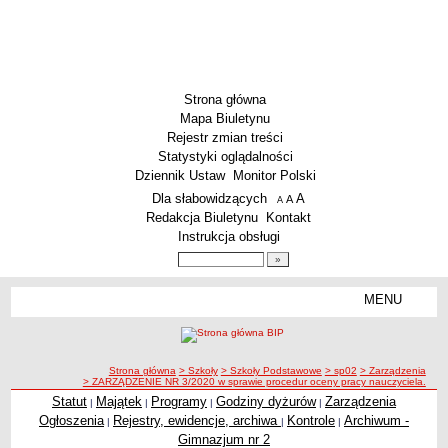
Strona główna
Mapa Biuletynu
Rejestr zmian treści
Statystyki oglądalności
Dziennik Ustaw
Monitor Polski
Menu dodatkowe
Dla słabowidzących
A
powiększ czcionkę
A
standardowy rozmiar czcionki
A
pomniejsz czcionkę
Redakcja Biuletynu
Kontakt
Instrukcja obsługi
Wyszukiwarka artykułów
Szukaj
MENU
Menu
SZKOŁY
Szkoły Podstawowe
ścieżka nawigacji
Strona główna
> Szkoły
> Szkoły Podstawowe
> sp02
> Zarządzenia
Licea
> ZARZĄDZENIE NR 3/2020 w sprawie procedur oceny pracy nauczyciela.
Zespoły Szkół
Statut
Majątek
Programy
Godziny dyżurów
Zarządzenia
|
|
|
|
Ogłoszenia
Rejestry, ewidencje, archiwa
Kontrole
Archiwum -
|
|
|
Techniczne Zakłady Naukowe
Gimnazjum nr 2
PRZEDSZKOLA