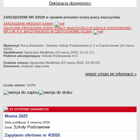
Deklaracja dostępności
Przedszkola Miejskie
ARCHIWUM SZKÓŁ I PLACÓWEK
ZARZĄDZENIE NR 3/2020 w sprawie procedur oceny pracy nauczyciela.
Zlikwidowane gimnazja
ZARZĄDZENIE NR3/2020 (146kB)
Przekształcone szkoły i placówki
ZAŁĄCZNIK PROCEDURA OCENY PRACY NAUCZYCIELA W SZKOLE PODSTAWOWEJ
NR 2 IM. K.K. BACZYŃSKIEGO W CZĘSTOCHOWIE (313kB)
Wielofunkcyjna Placówka
SPECJALNE OŚRODKI SZKOLNO-WYCHOWAWCZE
metryczka
Wytworzył:
Anna Bednarek - Dyrektor Szkoły Podstawowej nr 2 w Częstochowie (16 marca
2020)
Specjalny Ośrodek nr 1
Opublikował:
Agnieszka Modlińska (25 marca 2020, 22:31:17)
Podmiot udostępniający:
Szkoła Podstawowa nr 2
Specjalny Ośrodek nr 5
Ostatnia zmiana:
Agnieszka Modlińska (25 marca 2020, 22:58:43)
BURSA MIEJSKA
Zmieniono:
dodanie załącznika
Dane podstawowe
rejestr zmian tej informacji »
Statut
Liczba odsłon:
11056
Majątek
Godziny dyżurów
Ogłoszenie
20 OSTATNIO DODANYCH
Zarządzenia
Mienie 2025
Kontrole
Data publikacji: 5 sierpnia 2026
Szkoły Podstawowe
Dział:
Rejestry, ewidencje, archiwa
Zapytanie ofertowe nr 4/2026
Sprawozdania