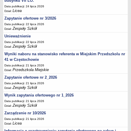
budynku VII LO.
UDOSTĘPNIANIE INFORMACJI PUBLICZNEJ
Data publikacji: 24 lipca 2026
OCHRONA DANYCH OSOBOWYCH
Licea
Dział:
Zapytanie ofertowe nr 3/2026
Data publikacji: 22 lipca 2026
Zespoły Szkół
Dział:
Unieważnienie
Data publikacji: 22 lipca 2026
Zespoły Szkół
Dział:
Wyniki naboru na stanowisko referenta w Miejskim Przedszkolu nr
41 w Częstochowie
Data publikacji: 21 lipca 2026
Przedszkola Miejskie
Dział:
Zapytanie ofertowe nr 2_2026
Data publikacji: 21 lipca 2026
Zespoły Szkół
Dział:
Wynik zapytania ofertowego nr 1_2026
Data publikacji: 21 lipca 2026
Zespoły Szkół
Dział:
Zarządzenie nr 10/2026
Data publikacji: 21 lipca 2026
Licea
Dział:
Informacja o rozstrzygnięciu zapytania ofertowego na zakup i