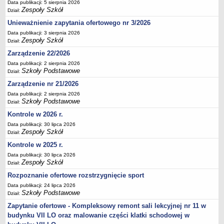
Data publikacji: 5 sierpnia 2026
Deklaracja dostępności
Zespoły Szkół
Dział:
PORADNIE PSYCHOLOGICZNO-PEDAGOGICZNE
Unieważnienie zapytania ofertowego nr 3/2026
Zespół Poradni
Data publikacji: 3 sierpnia 2026
Zespoły Szkół
Dział:
BIURO FINANSÓW OŚWIATY
Dane podstawowe
Zarządzenie 22/2026
Data publikacji: 2 sierpnia 2026
Statut
Szkoły Podstawowe
Dział:
Majątek
Zarządzenie nr 21/2026
Godziny dyżurów
Data publikacji: 2 sierpnia 2026
Szkoły Podstawowe
Dział:
Ogłoszenia
Kontrole w 2026 r.
Zarządzenia
Data publikacji: 30 lipca 2026
Rejestry, ewidencje, archiwa
Zespoły Szkół
Dział:
Kontrole
Kontrole w 2025 r.
Data publikacji: 30 lipca 2026
PONOWNE WYKORZYSTYWANIE
Zespoły Szkół
Dział:
Sprawozdania
Rozpoznanie ofertowe rozstrzygnięcie sport
Deklaracja dostępności
Data publikacji: 24 lipca 2026
Szkoły Podstawowe
Dział:
DEKLARACJA DOSTĘPNOŚCI
OŚWIADCZENIA MAJĄTKOWE
Zapytanie ofertowe - Kompleksowy remont sali lekcyjnej nr 11 w
budynku VII LO oraz malowanie części klatki schodowej w
PONOWNE WYKORZYSTYWANIE