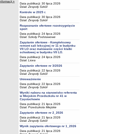
informacji »
Data publikacji: 30 lipca 2026
Dział:
Zespoły Szkół
Kontrole w 2025 r.
Data publikacji: 30 lipca 2026
Dział:
Zespoły Szkół
Rozpoznanie ofertowe rozstrzygnięcie
sport
Data publikacji: 24 lipca 2026
Dział:
Szkoły Podstawowe
Zapytanie ofertowe - Kompleksowy
remont sali lekcyjnej nr 11 w budynku
VII LO oraz malowanie części klatki
schodowej w budynku VII LO.
Data publikacji: 24 lipca 2026
Dział:
Licea
Zapytanie ofertowe nr 3/2026
Data publikacji: 22 lipca 2026
Dział:
Zespoły Szkół
Unieważnienie
Data publikacji: 22 lipca 2026
Dział:
Zespoły Szkół
Wyniki naboru na stanowisko referenta
w Miejskim Przedszkolu nr 41 w
Częstochowie
Data publikacji: 21 lipca 2026
Dział:
Przedszkola Miejskie
Zapytanie ofertowe nr 2_2026
Data publikacji: 21 lipca 2026
Dział:
Zespoły Szkół
Wynik zapytania ofertowego nr 1_2026
Data publikacji: 21 lipca 2026