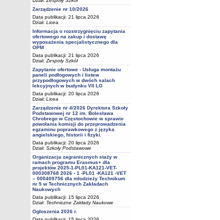
Dział:
Zespoły Szkół
Zarządzenie nr 10/2026
Data publikacji: 21 lipca 2026
Dział:
Licea
Informacja o rozstrzygnięciu zapytania
ofertowego na zakup i dostawę
wyposażenia specjalistycznego dla
OPM
Data publikacji: 21 lipca 2026
Dział:
Zespoły Szkół
Zapytanie ofertowe - Usługa montażu
paneli podłogowych i listew
przypodłogowych w dwóch salach
lekcyjnych w budynku VII LO
Data publikacji: 20 lipca 2026
Dział:
Licea
Zarządzenie nr 4/2026 Dyrektora Szkoły
Podstawowej nr 12 im. Bolesława
Chrobrego w Częstochowie w sprawie
powołania komisji do przeprowadzenia
egzaminu poprawkowego z języka
angielskiego, historii i fizyki.
Data publikacji: 20 lipca 2026
Dział:
Szkoły Podstawowe
Organizacja zagranicznych staży w
ramach programu Erasmus+ dla
projektów 2025-1-PL01-KA121-VET-
000308768 2026 - 1 -PL01 -KA121 -VET
– 000409756 dla młodzieży Technikum
nr 5 w Technicznych Zakładach
Naukowych
Data publikacji: 15 lipca 2026
Dział:
Techniczne Zakłady Naukowe
Ogłoszenia 2026 r.
Data publikacji: 15 lipca 2026