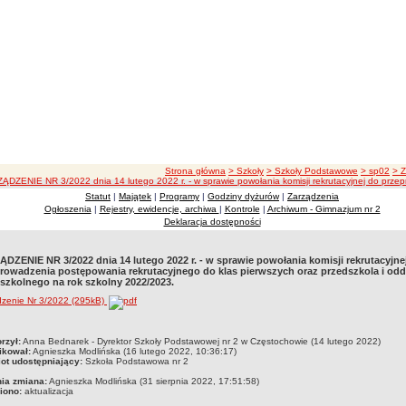
ścieżka nawigacji
Strona główna
> Szkoły
> Szkoły Podstawowe
> sp02
> 
ĄDZENIE NR 3/2022 dnia 14 lutego 2022 r. - w sprawie powołania komisji rekrutacyjnej do przep
Statut
|
Majątek
|
Programy
|
Godziny dyżurów
|
Zarządzenia
Ogłoszenia
|
Rejestry, ewidencje, archiwa
|
Kontrole
|
Archiwum - Gimnazjum nr 2
Deklaracja dostępności
DZENIE NR 3/2022 dnia 14 lutego 2022 r. - w sprawie powołania komisji rekrutacyjne
rowadzenia postępowania rekrutacyjnego do klas pierwszych oraz przedszkola i odd
szkolnego na rok szkolny 2022/2023.
dzenie Nr 3/2022 (295kB)
czka
rzył:
Anna Bednarek - Dyrektor Szkoły Podstawowej nr 2 w Częstochowie (14 lutego 2022)
ikował:
Agnieszka Modlińska (16 lutego 2022, 10:36:17)
ot udostępniający:
Szkoła Podstawowa nr 2
nia zmiana:
Agnieszka Modlińska (31 sierpnia 2022, 17:51:58)
iono:
aktualizacja