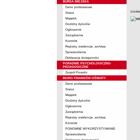
BURSA MIEJSKA
Dane podstawowe
Liczb
Statut
Majątek
Godziny dyżurów
Ogłoszenie
Zarządzenia
Kontrole
Rejestry, ewidencje, archiwa
Sprawozdania
Deklaracja dostępności
PORADNIE PSYCHOLOGICZNO-
PEDAGOGICZNE
Zespół Poradni
BIURO FINANSÓW OŚWIATY
Dane podstawowe
Statut
Majątek
Godziny dyżurów
Ogłoszenia
Zarządzenia
Rejestry, ewidencje, archiwa
Kontrole
PONOWNE WYKORZYSTYWANIE
Sprawozdania
Deklaracja dostępności