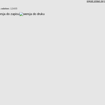
rejestr zmian tej 
a odsłon:
12405