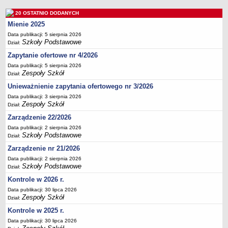
Deklaracja dostępności
20 OSTATNIO DODANYCH
PORADNIE PSYCHOLOGICZNO-PEDAGOGICZNE
Mienie 2025
Zespół Poradni
Data publikacji: 5 sierpnia 2026
Szkoły Podstawowe
BIURO FINANSÓW OŚWIATY
Dział:
Dane podstawowe
Zapytanie ofertowe nr 4/2026
Data publikacji: 5 sierpnia 2026
Statut
Zespoły Szkół
Dział:
Majątek
Unieważnienie zapytania ofertowego nr 3/2026
Godziny dyżurów
Data publikacji: 3 sierpnia 2026
Zespoły Szkół
Dział:
Ogłoszenia
Zarządzenie 22/2026
Zarządzenia
Data publikacji: 2 sierpnia 2026
Rejestry, ewidencje, archiwa
Szkoły Podstawowe
Dział:
Kontrole
Zarządzenie nr 21/2026
PONOWNE WYKORZYSTYWANIE
Data publikacji: 2 sierpnia 2026
Szkoły Podstawowe
Dział:
Sprawozdania
Kontrole w 2026 r.
Deklaracja dostępności
Data publikacji: 30 lipca 2026
Zespoły Szkół
DEKLARACJA DOSTĘPNOŚCI
Dział:
OŚWIADCZENIA MAJĄTKOWE
Kontrole w 2025 r.
PONOWNE WYKORZYSTYWANIE
Data publikacji: 30 lipca 2026