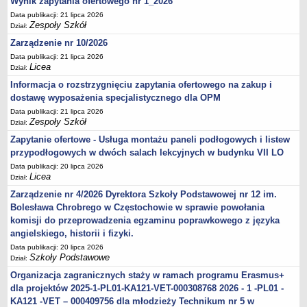
Wynik zapytania ofertowego nr 1_2026
Data publikacji: 21 lipca 2026
Zespoły Szkół
Dział:
Zarządzenie nr 10/2026
Data publikacji: 21 lipca 2026
Licea
Dział:
Informacja o rozstrzygnięciu zapytania ofertowego na zakup i
dostawę wyposażenia specjalistycznego dla OPM
Data publikacji: 21 lipca 2026
Zespoły Szkół
Dział:
Zapytanie ofertowe - Usługa montażu paneli podłogowych i listew
przypodłogowych w dwóch salach lekcyjnych w budynku VII LO
Data publikacji: 20 lipca 2026
Licea
Dział:
Zarządzenie nr 4/2026 Dyrektora Szkoły Podstawowej nr 12 im.
Bolesława Chrobrego w Częstochowie w sprawie powołania
komisji do przeprowadzenia egzaminu poprawkowego z języka
angielskiego, historii i fizyki.
Data publikacji: 20 lipca 2026
Szkoły Podstawowe
Dział:
Organizacja zagranicznych staży w ramach programu Erasmus+
dla projektów 2025-1-PL01-KA121-VET-000308768 2026 - 1 -PL01 -
KA121 -VET – 000409756 dla młodzieży Technikum nr 5 w