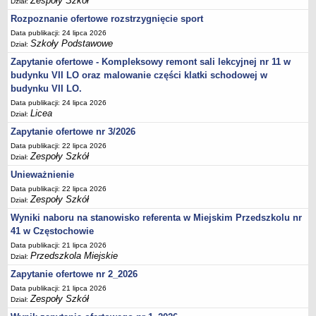
Zespoły Szkół
Dział:
UDOSTĘPNIANIE INFORMACJI PUBLICZNEJ
OCHRONA DANYCH OSOBOWYCH
Rozpoznanie ofertowe rozstrzygnięcie sport
Data publikacji: 24 lipca 2026
Szkoły Podstawowe
Dział:
Zapytanie ofertowe - Kompleksowy remont sali lekcyjnej nr 11 w
budynku VII LO oraz malowanie części klatki schodowej w
budynku VII LO.
Data publikacji: 24 lipca 2026
Licea
Dział:
Zapytanie ofertowe nr 3/2026
Data publikacji: 22 lipca 2026
Zespoły Szkół
Dział:
Unieważnienie
Data publikacji: 22 lipca 2026
Zespoły Szkół
Dział:
Wyniki naboru na stanowisko referenta w Miejskim Przedszkolu nr
41 w Częstochowie
Data publikacji: 21 lipca 2026
Przedszkola Miejskie
Dział:
Zapytanie ofertowe nr 2_2026
Data publikacji: 21 lipca 2026
Zespoły Szkół
Dział: