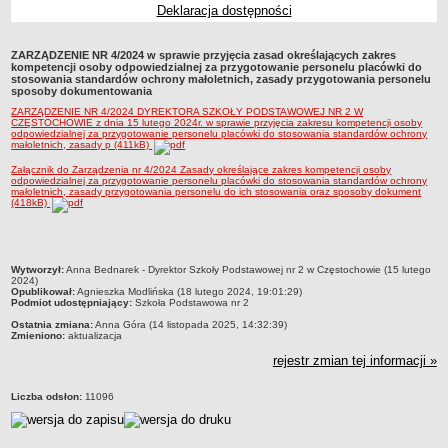
Deklaracja dostępności
Przedszkola Miejskie
ARCHIWUM SZKÓŁ I PLACÓWEK
ZARZĄDZENIE NR 4/2024 w sprawie przyjęcia zasad określających zakres
Zlikwidowane gimnazja
kompetencji osoby odpowiedzialnej za przygotowanie personelu placówki do
stosowania standardów ochrony małoletnich, zasady przygotowania personelu
Przekształcone szkoły i placówki
sposoby dokumentowania
ZARZĄDZENIE NR 4/2024 DYREKTORA SZKOŁY PODSTAWOWEJ NR 2 W
Wielofunkcyjna Placówka
CZĘSTOCHOWIE z dnia 15 lutego 2024r. w sprawie przyjęcia zakresu kompetencji osoby
odpowiedzialnej za przygotowanie personelu placówki do stosowania standardów ochrony
SPECJALNE OŚRODKI SZKOLNO-WYCHOWAWCZE
małoletnich, zasady p (411kB)
Specjalny Ośrodek nr 1
Załącznik do Zarządzenia nr 4/2024 Zasady określające zakres kompetencji osoby
odpowiedzialnej za przygotowanie personelu placówki do stosowania standardów ochrony
Specjalny Ośrodek nr 5
małoletnich, zasady przygotowania personelu do ich stosowania oraz sposoby dokument
(418kB)
BURSA MIEJSKA
Dane podstawowe
Statut
metryczka
Wytworzył:
Anna Bednarek - Dyrektor Szkoły Podstawowej nr 2 w Częstochowie (15 lutego
2024)
Majątek
Opublikował:
Agnieszka Modlińska (18 lutego 2024, 19:01:29)
Podmiot udostępniający:
Szkoła Podstawowa nr 2
Godziny dyżurów
Ostatnia zmiana:
Anna Góra (14 listopada 2025, 14:32:39)
Ogłoszenie
Zmieniono:
aktualizacja
rejestr zmian tej informacji »
Zarządzenia
Kontrole
Liczba odsłon:
11096
Rejestry, ewidencje, archiwa
Sprawozdania