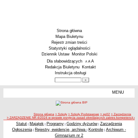
Strona główna
Mapa Biuletynu
Rejestr zmian treści
Statystyki oglądalności
Dziennik Ustaw
Monitor Polski
Menu dodatkowe
Dla słabowidzących
A
powiększ czcionkę
A
standardowy rozmiar czcionki
A
pomniejsz czcionkę
Redakcja Biuletynu
Kontakt
Instrukcja obsługi
Wyszukiwarka artykułów
Szukaj
MENU
Menu
SZKOŁY
Szkoły Podstawowe
ścieżka nawigacji
Strona główna
> Szkoły
> Szkoły Podstawowe
> sp02
> Zarządzenia
Licea
> ZARZĄDZENIE NR 4/2024 w sprawie przyjęcia zasad określających zakres kompetencji os
Zespoły Szkół
Statut
Majątek
Programy
Godziny dyżurów
Zarządzenia
|
|
|
|
Ogłoszenia
Rejestry, ewidencje, archiwa
Kontrole
Archiwum -
|
|
|
Techniczne Zakłady Naukowe
Gimnazjum nr 2
PRZEDSZKOLA