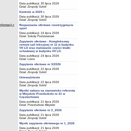
Data publikacji: 30 lipca 2026
Dział:
Zespoły Szkół
Kontrole w 2025 r.
Data publikacji: 30 lipca 2026
Dział:
Zespoły Szkół
informacji »
Rozpoznanie ofertowe rozstrzygnięcie
sport
Data publikacji: 24 lipca 2026
Dział:
Szkoły Podstawowe
Zapytanie ofertowe - Kompleksowy
remont sali lekcyjnej nr 11 w budynku
VII LO oraz malowanie części klatki
schodowej w budynku VII LO.
Data publikacji: 24 lipca 2026
Dział:
Licea
Zapytanie ofertowe nr 3/2026
Data publikacji: 22 lipca 2026
Dział:
Zespoły Szkół
Unieważnienie
Data publikacji: 22 lipca 2026
Dział:
Zespoły Szkół
Wyniki naboru na stanowisko referenta
w Miejskim Przedszkolu nr 41 w
Częstochowie
Data publikacji: 21 lipca 2026
Dział:
Przedszkola Miejskie
Zapytanie ofertowe nr 2_2026
Data publikacji: 21 lipca 2026
Dział:
Zespoły Szkół
Wynik zapytania ofertowego nr 1_2026
Data publikacji: 21 lipca 2026