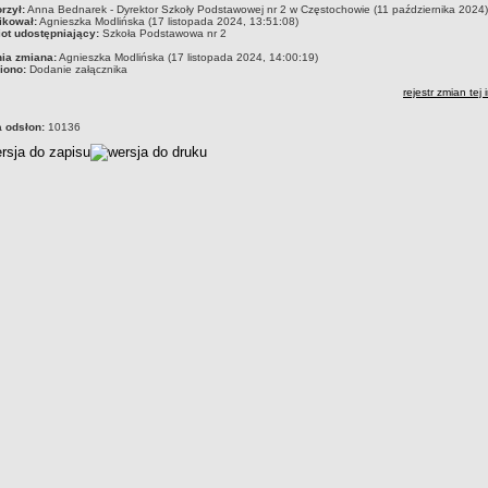
czka
rzył:
Anna Bednarek - Dyrektor Szkoły Podstawowej nr 2 w Częstochowie (11 października 2024)
ikował:
Agnieszka Modlińska (17 listopada 2024, 13:51:08)
ot udostępniający:
Szkoła Podstawowa nr 2
nia zmiana:
Agnieszka Modlińska (17 listopada 2024, 14:00:19)
iono:
Dodanie załącznika
rejestr zmian tej 
a odsłon:
10136