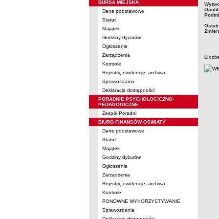
BURSA MIEJSKA
metry
Wytwo
Opubl
Dane podstawowe
Podmi
Statut
Ostat
Majątek
Zmien
Godziny dyżurów
Ogłoszenie
Zarządzenia
Liczb
Kontrole
Rejestry, ewidencje, archiwa
Sprawozdania
Deklaracja dostępności
PORADNIE PSYCHOLOGICZNO-
PEDAGOGICZNE
Zespół Poradni
BIURO FINANSÓW OŚWIATY
Dane podstawowe
Statut
Majątek
Godziny dyżurów
Ogłoszenia
Zarządzenia
Rejestry, ewidencje, archiwa
Kontrole
PONOWNE WYKORZYSTYWANIE
Sprawozdania
Deklaracja dostępności