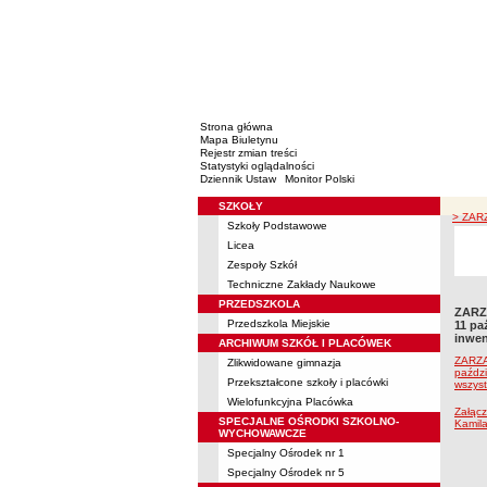
Strona główna
Mapa Biuletynu
Rejestr zmian treści
Statystyki oglądalności
Dziennik Ustaw
Monitor Polski
SZKOŁY
Menu
> ZARZ
Szkoły Podstawowe
Licea
Zespoły Szkół
Techniczne Zakłady Naukowe
PRZEDSZKOLA
ZARZ
Przedszkola Miejskie
11 pa
inwen
ARCHIWUM SZKÓŁ I PLACÓWEK
ZARZ
Zlikwidowane gimnazja
paździ
Przekształcone szkoły i placówki
wszyst
Wielofunkcyjna Placówka
Załącz
SPECJALNE OŚRODKI SZKOLNO-
Kamil
WYCHOWAWCZE
Specjalny Ośrodek nr 1
Specjalny Ośrodek nr 5