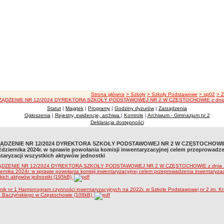
ścieżka nawigacji
Strona główna
> Szkoły
> Szkoły Podstawowe
> sp02
> 
ĄDZENIE NR 12/2024 DYREKTORA SZKOŁY PODSTAWOWEJ NR 2 W CZĘSTOCHOWIE z dnia 11 paździer
Statut
|
Majątek
|
Programy
|
Godziny dyżurów
|
Zarządzenia
Ogłoszenia
|
Rejestry, ewidencje, archiwa
|
Kontrole
|
Archiwum - Gimnazjum nr 2
Deklaracja dostępności
ĄDZENIE NR 12/2024 DYREKTORA SZKOŁY PODSTAWOWEJ NR 2 W CZĘSTOCHOWIE
ździernika 2024r. w sprawie powołania komisji inwentaryzacyjnej celem przeprowadz
taryzacji wszystkich aktywów jednostki
ĄDZENIE NR 12/2024 DYREKTORA SZKOŁY PODSTAWOWEJ NR 2 W CZĘSTOCHOWIE z dnia 
ernika 2024r. w sprawie powołania komisji inwentaryzacyjnej celem przeprowadzenia inwentaryzac
kich aktywów jednostki (195kB)
nik nr 1 Harmonogram czynności inwentaryzacyjnych na 2022r. w Szkole Podstawowej nr 2 im. Kr
a Baczyńskiego w Częstochowie (106kB)