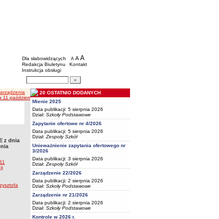
BIP - Oświata Częstochowa
Menu dodatkowe
A
powiększ czcionkę
A
standardowy rozmiar czcionki
Dla słabowidzących
A
pomniejsz czcionkę
Redakcja Biuletynu
Kontakt
Instrukcja obsługi
Wyszukiwarka artykułów
Szukaj
Zarządzenia
20 OSTATNIO DODANYCH
nika 2024r. w sprawie powołania komisji inwentaryzacyjnej celem przeprowadzenia inwen
Mienie 2025
Data publikacji: 5 sierpnia 2026
Dział:
Szkoły Podstawowe
Zapytanie ofertowe nr 4/2026
Data publikacji: 5 sierpnia 2026
Dział:
Zespoły Szkół
 z dnia
Unieważnienie zapytania ofertowego nr
enia
3/2026
Data publikacji: 3 sierpnia 2026
11
Dział:
Zespoły Szkół
ji
Zarządzenie 22/2026
Data publikacji: 2 sierpnia 2026
zysztofa
Dział:
Szkoły Podstawowe
Zarządzenie nr 21/2026
Data publikacji: 2 sierpnia 2026
Dział:
Szkoły Podstawowe
Kontrole w 2026 r.