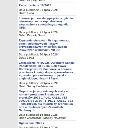
Dział:
Zespoły Szkół
Zarządzenie nr 10/2026
Data publikacji: 21 lipca 2026
Dział:
Licea
Informacja o rozstrzygnięciu zapytania
ofertowego na zakup i dostawę
wyposażenia specjalistycznego dla
OPM
Data publikacji: 21 lipca 2026
Dział:
Zespoły Szkół
Zapytanie ofertowe - Usługa montażu
paneli podłogowych i listew
przypodłogowych w dwóch salach
lekcyjnych w budynku VII LO
Data publikacji: 20 lipca 2026
Dział:
Licea
Zarządzenie nr 4/2026 Dyrektora Szkoły
Podstawowej nr 12 im. Bolesława
Chrobrego w Częstochowie w sprawie
powołania komisji do przeprowadzenia
egzaminu poprawkowego z języka
angielskiego, historii i fizyki.
Data publikacji: 20 lipca 2026
Dział:
Szkoły Podstawowe
Organizacja zagranicznych staży w
ramach programu Erasmus+ dla
projektów 2025-1-PL01-KA121-VET-
000308768 2026 - 1 -PL01 -KA121 -VET
– 000409756 dla młodzieży Technikum
nr 5 w Technicznych Zakładach
Naukowych
Data publikacji: 15 lipca 2026
Dział:
Techniczne Zakłady Naukowe
Ogłoszenia 2026 r.
Data publikacji: 15 lipca 2026