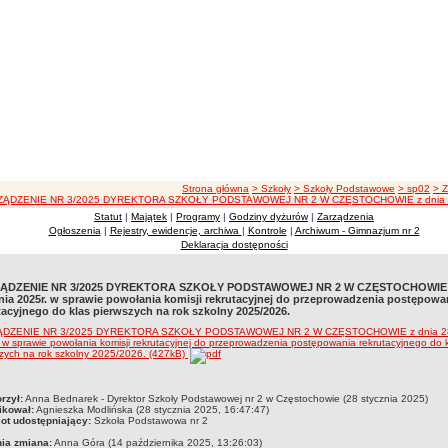
ścieżka nawigacji
Strona główna
> Szkoły
> Szkoły Podstawowe
> sp02
> 
ĄDZENIE NR 3/2025 DYREKTORA SZKOŁY PODSTAWOWEJ NR 2 W CZĘSTOCHOWIE z dnia 28 stycznia 
Statut
|
Majątek
|
Programy
|
Godziny dyżurów
|
Zarządzenia
Ogłoszenia
|
Rejestry, ewidencje, archiwa
|
Kontrole
|
Archiwum - Gimnazjum nr 2
Deklaracja dostępności
ĄDZENIE NR 3/2025 DYREKTORA SZKOŁY PODSTAWOWEJ NR 2 W CZĘSTOCHOWIE z
nia 2025r. w sprawie powołania komisji rekrutacyjnej do przeprowadzenia postępowa
tacyjnego do klas pierwszych na rok szkolny 2025/2026.
DZENIE NR 3/2025 DYREKTORA SZKOŁY PODSTAWOWEJ NR 2 W CZĘSTOCHOWIE z dnia 28 
 w sprawie powołania komisji rekrutacyjnej do przeprowadzenia postępowania rekrutacyjnego do 
zych na rok szkolny 2025/2026. (427kB)
czka
rzył:
Anna Bednarek - Dyrektor Szkoły Podstawowej nr 2 w Częstochowie (28 stycznia 2025)
ikował:
Agnieszka Modlińska (28 stycznia 2025, 16:47:47)
ot udostępniający:
Szkoła Podstawowa nr 2
nia zmiana:
Anna Góra (14 października 2025, 13:26:03)