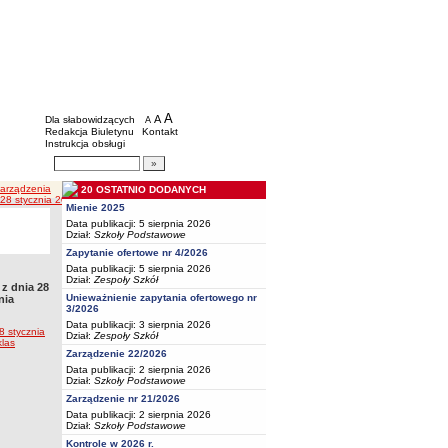
BIP - Oświata Częstochowa
Menu dodatkowe
A
powiększ czcionkę
A
standardowy rozmiar czcionki
Dla słabowidzących
A
pomniejsz czcionkę
Redakcja Biuletynu
Kontakt
Instrukcja obsługi
Wyszukiwarka artykułów
Szukaj
Zarządzenia
20 OSTATNIO DODANYCH
2025r. w sprawie powołania komisji rekrutacyjnej do przeprowadzenia postępowania rekru
Mienie 2025
Data publikacji: 5 sierpnia 2026
Dział:
Szkoły Podstawowe
Zapytanie ofertowe nr 4/2026
Data publikacji: 5 sierpnia 2026
Dział:
Zespoły Szkół
 dnia 28
Unieważnienie zapytania ofertowego nr
nia
3/2026
Data publikacji: 3 sierpnia 2026
stycznia
Dział:
Zespoły Szkół
klas
Zarządzenie 22/2026
Data publikacji: 2 sierpnia 2026
Dział:
Szkoły Podstawowe
Zarządzenie nr 21/2026
Data publikacji: 2 sierpnia 2026
Dział:
Szkoły Podstawowe
Kontrole w 2026 r.