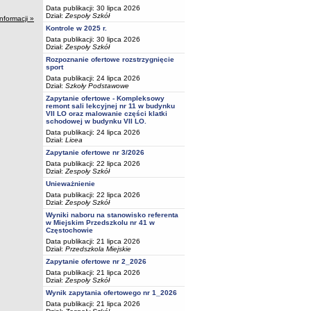
Data publikacji: 30 lipca 2026
Dział:
Zespoły Szkół
informacji »
Kontrole w 2025 r.
Data publikacji: 30 lipca 2026
Dział:
Zespoły Szkół
Rozpoznanie ofertowe rozstrzygnięcie
sport
Data publikacji: 24 lipca 2026
Dział:
Szkoły Podstawowe
Zapytanie ofertowe - Kompleksowy
remont sali lekcyjnej nr 11 w budynku
VII LO oraz malowanie części klatki
schodowej w budynku VII LO.
Data publikacji: 24 lipca 2026
Dział:
Licea
Zapytanie ofertowe nr 3/2026
Data publikacji: 22 lipca 2026
Dział:
Zespoły Szkół
Unieważnienie
Data publikacji: 22 lipca 2026
Dział:
Zespoły Szkół
Wyniki naboru na stanowisko referenta
w Miejskim Przedszkolu nr 41 w
Częstochowie
Data publikacji: 21 lipca 2026
Dział:
Przedszkola Miejskie
Zapytanie ofertowe nr 2_2026
Data publikacji: 21 lipca 2026
Dział:
Zespoły Szkół
Wynik zapytania ofertowego nr 1_2026
Data publikacji: 21 lipca 2026