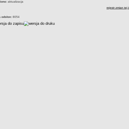
iono:
aktualizacja
rejestr zmian tej 
a odsłon:
8054