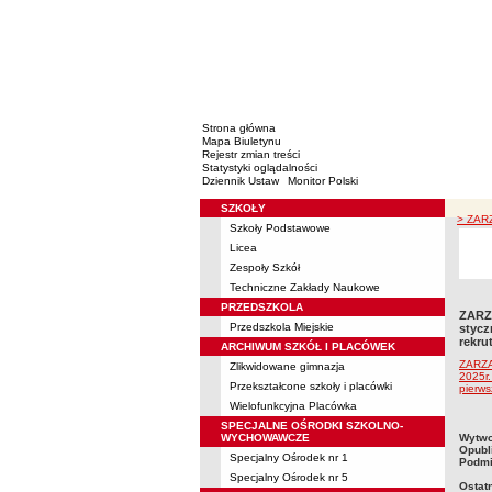
Strona główna
Mapa Biuletynu
Rejestr zmian treści
Statystyki oglądalności
Dziennik Ustaw
Monitor Polski
SZKOŁY
Menu
> ZARZ
Szkoły Podstawowe
Licea
Zespoły Szkół
Techniczne Zakłady Naukowe
PRZEDSZKOLA
ZARZ
Przedszkola Miejskie
stycz
rekru
ARCHIWUM SZKÓŁ I PLACÓWEK
ZARZĄ
Zlikwidowane gimnazja
2025r.
Przekształcone szkoły i placówki
pierws
Wielofunkcyjna Placówka
SPECJALNE OŚRODKI SZKOLNO-
metry
WYCHOWAWCZE
Wytwo
Opubl
Specjalny Ośrodek nr 1
Podmi
Specjalny Ośrodek nr 5
Ostat