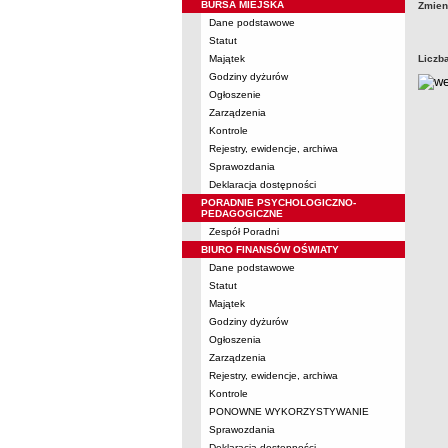
BURSA MIEJSKA
Zmien
Dane podstawowe
Statut
Majątek
Liczb
Godziny dyżurów
Ogłoszenie
Zarządzenia
Kontrole
Rejestry, ewidencje, archiwa
Sprawozdania
Deklaracja dostępności
PORADNIE PSYCHOLOGICZNO-
PEDAGOGICZNE
Zespół Poradni
BIURO FINANSÓW OŚWIATY
Dane podstawowe
Statut
Majątek
Godziny dyżurów
Ogłoszenia
Zarządzenia
Rejestry, ewidencje, archiwa
Kontrole
PONOWNE WYKORZYSTYWANIE
Sprawozdania
Deklaracja dostępności