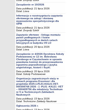
Dział:
Zespoły Szkół
Zarządzenie nr 10/2026
Data publikacji: 21 lipca 2026
Dział:
Licea
Informacja o rozstrzygnięciu zapytania
ofertowego na zakup i dostawę
wyposażenia specjalistycznego dla
OPM
Data publikacji: 21 lipca 2026
Dział:
Zespoły Szkół
Zapytanie ofertowe - Usługa montażu
paneli podłogowych i listew
przypodłogowych w dwóch salach
lekcyjnych w budynku VII LO
Data publikacji: 20 lipca 2026
Dział:
Licea
Zarządzenie nr 4/2026 Dyrektora Szkoły
Podstawowej nr 12 im. Bolesława
Chrobrego w Częstochowie w sprawie
powołania komisji do przeprowadzenia
egzaminu poprawkowego z języka
angielskiego, historii i fizyki.
Data publikacji: 20 lipca 2026
Dział:
Szkoły Podstawowe
Organizacja zagranicznych staży w
ramach programu Erasmus+ dla
projektów 2025-1-PL01-KA121-VET-
000308768 2026 - 1 -PL01 -KA121 -VET
– 000409756 dla młodzieży Technikum
nr 5 w Technicznych Zakładach
Naukowych
Data publikacji: 15 lipca 2026
Dział:
Techniczne Zakłady Naukowe
Ogłoszenia 2026 r.
Data publikacji: 15 lipca 2026