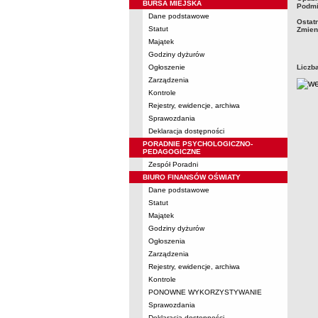
BURSA MIEJSKA
Podmi
Dane podstawowe
Ostat
Statut
Zmien
Majątek
Godziny dyżurów
Ogłoszenie
Liczb
Zarządzenia
Kontrole
Rejestry, ewidencje, archiwa
Sprawozdania
Deklaracja dostępności
PORADNIE PSYCHOLOGICZNO-
PEDAGOGICZNE
Zespół Poradni
BIURO FINANSÓW OŚWIATY
Dane podstawowe
Statut
Majątek
Godziny dyżurów
Ogłoszenia
Zarządzenia
Rejestry, ewidencje, archiwa
Kontrole
PONOWNE WYKORZYSTYWANIE
Sprawozdania
Deklaracja dostępności