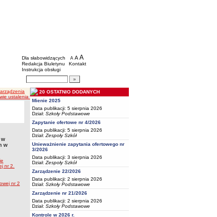
BIP - Oświata Częstochowa
Menu dodatkowe
A
powiększ czcionkę
A
standardowy rozmiar czcionki
Dla słabowidzących
A
pomniejsz czcionkę
Redakcja Biuletynu
Kontakt
Instrukcja obsługi
Wyszukiwarka artykułów
Szukaj
Zarządzenia
20 OSTATNIO DODANYCH
lenia regulaminu wynagradzania pracowników samorządowych zatrudnionych w Szkole Po
Mienie 2025
Data publikacji: 5 sierpnia 2026
Dział:
Szkoły Podstawowe
Zapytanie ofertowe nr 4/2026
Data publikacji: 5 sierpnia 2026
Dział:
Zespoły Szkół
 w
Unieważnienie zapytania ofertowego nr
h w
3/2026
Data publikacji: 3 sierpnia 2026
ie
Dział:
Zespoły Szkół
 nr 2.
Zarządzenie 22/2026
Data publikacji: 2 sierpnia 2026
owej nr 2
Dział:
Szkoły Podstawowe
Zarządzenie nr 21/2026
Data publikacji: 2 sierpnia 2026
Dział:
Szkoły Podstawowe
Kontrole w 2026 r.