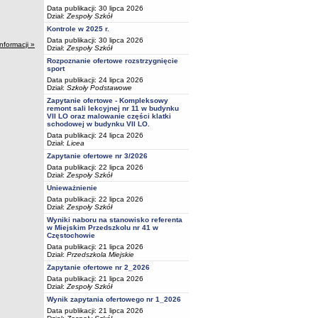
Data publikacji: 30 lipca 2026
Dział:
Zespoły Szkół
Kontrole w 2025 r.
Data publikacji: 30 lipca 2026
informacji »
Dział:
Zespoły Szkół
Rozpoznanie ofertowe rozstrzygnięcie
sport
Data publikacji: 24 lipca 2026
Dział:
Szkoły Podstawowe
Zapytanie ofertowe - Kompleksowy
remont sali lekcyjnej nr 11 w budynku
VII LO oraz malowanie części klatki
schodowej w budynku VII LO.
Data publikacji: 24 lipca 2026
Dział:
Licea
Zapytanie ofertowe nr 3/2026
Data publikacji: 22 lipca 2026
Dział:
Zespoły Szkół
Unieważnienie
Data publikacji: 22 lipca 2026
Dział:
Zespoły Szkół
Wyniki naboru na stanowisko referenta
w Miejskim Przedszkolu nr 41 w
Częstochowie
Data publikacji: 21 lipca 2026
Dział:
Przedszkola Miejskie
Zapytanie ofertowe nr 2_2026
Data publikacji: 21 lipca 2026
Dział:
Zespoły Szkół
Wynik zapytania ofertowego nr 1_2026
Data publikacji: 21 lipca 2026