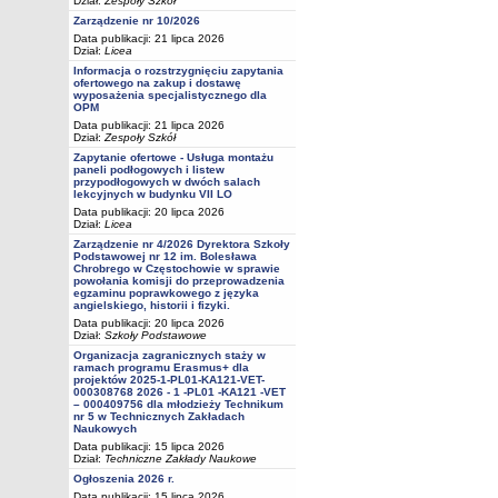
Dział:
Zespoły Szkół
Zarządzenie nr 10/2026
Data publikacji: 21 lipca 2026
Dział:
Licea
Informacja o rozstrzygnięciu zapytania
ofertowego na zakup i dostawę
wyposażenia specjalistycznego dla
OPM
Data publikacji: 21 lipca 2026
Dział:
Zespoły Szkół
Zapytanie ofertowe - Usługa montażu
paneli podłogowych i listew
przypodłogowych w dwóch salach
lekcyjnych w budynku VII LO
Data publikacji: 20 lipca 2026
Dział:
Licea
Zarządzenie nr 4/2026 Dyrektora Szkoły
Podstawowej nr 12 im. Bolesława
Chrobrego w Częstochowie w sprawie
powołania komisji do przeprowadzenia
egzaminu poprawkowego z języka
angielskiego, historii i fizyki.
Data publikacji: 20 lipca 2026
Dział:
Szkoły Podstawowe
Organizacja zagranicznych staży w
ramach programu Erasmus+ dla
projektów 2025-1-PL01-KA121-VET-
000308768 2026 - 1 -PL01 -KA121 -VET
– 000409756 dla młodzieży Technikum
nr 5 w Technicznych Zakładach
Naukowych
Data publikacji: 15 lipca 2026
Dział:
Techniczne Zakłady Naukowe
Ogłoszenia 2026 r.
Data publikacji: 15 lipca 2026