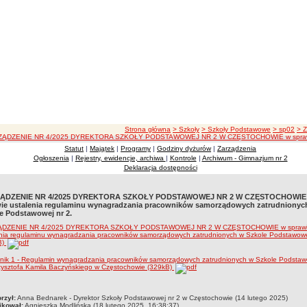
ścieżka nawigacji
Strona główna
> Szkoły
> Szkoły Podstawowe
> sp02
> 
ZĄDZENIE NR 4/2025 DYREKTORA SZKOŁY PODSTAWOWEJ NR 2 W CZĘSTOCHOWIE w sprawie usta
Statut
|
Majątek
|
Programy
|
Godziny dyżurów
|
Zarządzenia
Ogłoszenia
|
Rejestry, ewidencje, archiwa
|
Kontrole
|
Archiwum - Gimnazjum nr 2
Deklaracja dostępności
ĄDZENIE NR 4/2025 DYREKTORA SZKOŁY PODSTAWOWEJ NR 2 W CZĘSTOCHOWIE
ie ustalenia regulaminu wynagradzania pracowników samorządowych zatrudnionyc
e Podstawowej nr 2.
ĄDZENIE NR 4/2025 DYREKTORA SZKOŁY PODSTAWOWEJ NR 2 W CZĘSTOCHOWIE w spraw
enia regulaminu wynagradzania pracowników samorządowych zatrudnionych w Szkole Podstawowej
B)
znik 1 - Regulamin wynagradzania pracowników samorządowych zatrudnionych w Szkole Podstaw
zysztofa Kamila Baczyńskiego w Częstochowie (329kB)
czka
rzył:
Anna Bednarek - Dyrektor Szkoły Podstawowej nr 2 w Częstochowie (14 lutego 2025)
ikował:
Agnieszka Modlińska (18 lutego 2025, 16:38:37)