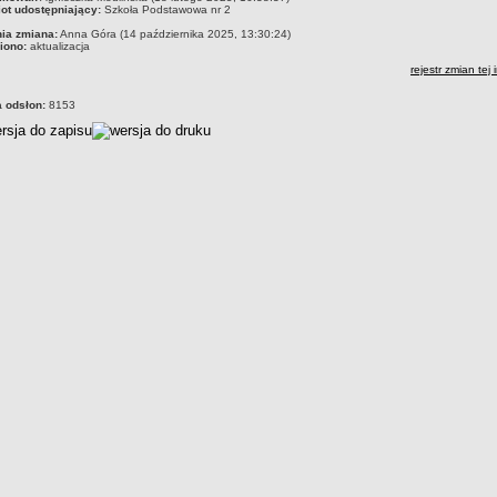
ot udostępniający:
Szkoła Podstawowa nr 2
nia zmiana:
Anna Góra (14 października 2025, 13:30:24)
iono:
aktualizacja
rejestr zmian tej 
a odsłon:
8153