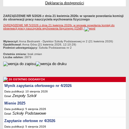
Deklaracja dostępności
Przedszkola Miejskie
ARCHIWUM SZKÓŁ I PLACÓWEK
ZARZĄDZENIE NR 5/2026 z dnia 21 kwietnia 2026r. w sprawie powołania komisji
Zlikwidowane gimnazja
do obserwacji pracy nauczyciela wychowania fizycznego
ZARZĄDZENIE NR 5/2026 z dnia 21 kwietnia 2026r. w sprawie powołania komisji do
Przekształcone szkoły i placówki
obserwacji pracy nauczyciela wychowania fizycznego (22kB)
Wielofunkcyjna Placówka
SPECJALNE OŚRODKI SZKOLNO-WYCHOWAWCZE
metryczka
Wytworzył:
Anna Bednarek - Dyrektor Szkoły Podstawowej nr 2 (21 kwietnia 2026)
Opublikował:
Anna Góra (21 kwietnia 2026, 12:10:29)
Specjalny Ośrodek nr 1
Podmiot udostępniający:
Szkoła Podstawowa nr 2
Specjalny Ośrodek nr 5
Ostatnia zmiana:
brak zmian
Liczba odsłon:
2873
BURSA MIEJSKA
Dane podstawowe
Statut
20 OSTATNIO DODANYCH
Majątek
Wynik zapytania ofertowego nr 4/2026
Godziny dyżurów
Data publikacji: 10 sierpnia 2026
Zespoły Szkół
Ogłoszenie
Dział:
Mienie 2025
Zarządzenia
Data publikacji: 5 sierpnia 2026
Kontrole
Szkoły Podstawowe
Dział:
Rejestry, ewidencje, archiwa
Zapytanie ofertowe nr 4/2026
Sprawozdania
Data publikacji: 5 sierpnia 2026