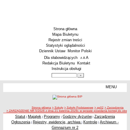
Strona główna
Mapa Biuletynu
Rejestr zmian treści
Statystyki oglądalności
Dziennik Ustaw
Monitor Polski
Menu dodatkowe
Dla słabowidzących
A
powiększ czcionkę
A
standardowy rozmiar czcionki
A
pomniejsz czcionkę
Redakcja Biuletynu
Kontakt
Instrukcja obsługi
Wyszukiwarka artykułów
Szukaj
MENU
Menu
SZKOŁY
Szkoły Podstawowe
ścieżka nawigacji
Strona główna
> Szkoły
> Szkoły Podstawowe
> sp02
> Zarządzenia
Licea
> ZARZĄDZENIE NR 5/2026 z dnia 21 kwietnia 2026r. w sprawie powołania komisji do obser
Zespoły Szkół
Statut
Majątek
Programy
Godziny dyżurów
Zarządzenia
|
|
|
|
Ogłoszenia
Rejestry, ewidencje, archiwa
Kontrole
Archiwum -
|
|
|
Techniczne Zakłady Naukowe
Gimnazjum nr 2
PRZEDSZKOLA