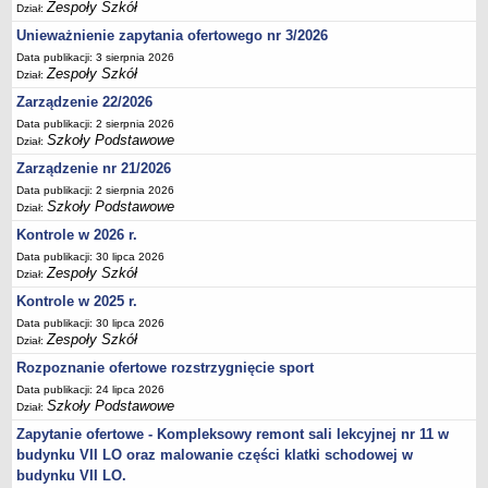
Zespoły Szkół
Dział:
Deklaracja dostępności
Unieważnienie zapytania ofertowego nr 3/2026
PORADNIE PSYCHOLOGICZNO-PEDAGOGICZNE
Data publikacji: 3 sierpnia 2026
Zespół Poradni
Zespoły Szkół
Dział:
BIURO FINANSÓW OŚWIATY
Zarządzenie 22/2026
Dane podstawowe
Data publikacji: 2 sierpnia 2026
Szkoły Podstawowe
Statut
Dział:
Zarządzenie nr 21/2026
Majątek
Data publikacji: 2 sierpnia 2026
Godziny dyżurów
Szkoły Podstawowe
Dział:
Ogłoszenia
Kontrole w 2026 r.
Zarządzenia
Data publikacji: 30 lipca 2026
Zespoły Szkół
Dział:
Rejestry, ewidencje, archiwa
Kontrole w 2025 r.
Kontrole
Data publikacji: 30 lipca 2026
Zespoły Szkół
PONOWNE WYKORZYSTYWANIE
Dział:
Rozpoznanie ofertowe rozstrzygnięcie sport
Sprawozdania
Data publikacji: 24 lipca 2026
Deklaracja dostępności
Szkoły Podstawowe
Dział:
DEKLARACJA DOSTĘPNOŚCI
Zapytanie ofertowe - Kompleksowy remont sali lekcyjnej nr 11 w
OŚWIADCZENIA MAJĄTKOWE
budynku VII LO oraz malowanie części klatki schodowej w
PONOWNE WYKORZYSTYWANIE
budynku VII LO.