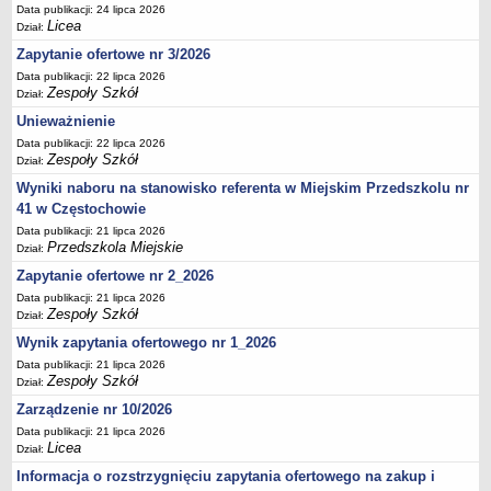
UDOSTĘPNIANIE INFORMACJI PUBLICZNEJ
Data publikacji: 24 lipca 2026
Licea
OCHRONA DANYCH OSOBOWYCH
Dział:
Zapytanie ofertowe nr 3/2026
Data publikacji: 22 lipca 2026
Zespoły Szkół
Dział:
Unieważnienie
Data publikacji: 22 lipca 2026
Zespoły Szkół
Dział:
Wyniki naboru na stanowisko referenta w Miejskim Przedszkolu nr
41 w Częstochowie
Data publikacji: 21 lipca 2026
Przedszkola Miejskie
Dział:
Zapytanie ofertowe nr 2_2026
Data publikacji: 21 lipca 2026
Zespoły Szkół
Dział:
Wynik zapytania ofertowego nr 1_2026
Data publikacji: 21 lipca 2026
Zespoły Szkół
Dział:
Zarządzenie nr 10/2026
Data publikacji: 21 lipca 2026
Licea
Dział:
Informacja o rozstrzygnięciu zapytania ofertowego na zakup i