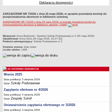
Deklaracja dostępności
Przedszkola Miejskie
ARCHIWUM SZKÓŁ I PLACÓWEK
ZARZĄDZENIE NR 7/2026 z dnia 25 maja 2026r. w sprawie powołania komisji do
Zlikwidowane gimnazja
przeprowadzenia skontrum w bibliotece szkolnej.
ZARZĄDZENIE NR 7/2026 z dnia 25 maja 2026r. w sprawie powołania komisji do
Przekształcone szkoły i placówki
przeprowadzenia skontrum w bibliotece szkolnej. (24kB)
Wielofunkcyjna Placówka
SPECJALNE OŚRODKI SZKOLNO-WYCHOWAWCZE
metryczka
Wytworzył:
Anna Bednarek - Dyrektor Szkoły Podstawowej nr 2 (25 maja 2026)
Opublikował:
Anna Góra (26 maja 2026, 10:27:30)
Specjalny Ośrodek nr 1
Podmiot udostępniający:
Szkoła Podstawowa nr 2
Specjalny Ośrodek nr 5
Ostatnia zmiana:
brak zmian
Liczba odsłon:
1485
BURSA MIEJSKA
Dane podstawowe
Statut
20 OSTATNIO DODANYCH
Majątek
Mienie 2025
Godziny dyżurów
Data publikacji: 5 sierpnia 2026
Szkoły Podstawowe
Ogłoszenie
Dział:
Zapytanie ofertowe nr 4/2026
Zarządzenia
Data publikacji: 5 sierpnia 2026
Kontrole
Zespoły Szkół
Dział:
Rejestry, ewidencje, archiwa
Unieważnienie zapytania ofertowego nr 3/2026
Sprawozdania
Data publikacji: 3 sierpnia 2026