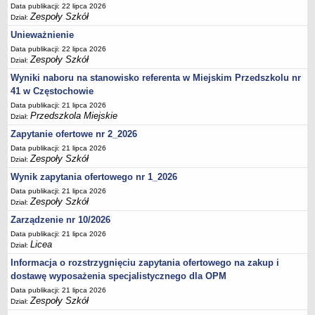
UDOSTĘPNIANIE INFORMACJI PUBLICZNEJ
Data publikacji: 22 lipca 2026
Zespoły Szkół
OCHRONA DANYCH OSOBOWYCH
Dział:
Unieważnienie
Data publikacji: 22 lipca 2026
Zespoły Szkół
Dział:
Wyniki naboru na stanowisko referenta w Miejskim Przedszkolu nr
41 w Częstochowie
Data publikacji: 21 lipca 2026
Przedszkola Miejskie
Dział:
Zapytanie ofertowe nr 2_2026
Data publikacji: 21 lipca 2026
Zespoły Szkół
Dział:
Wynik zapytania ofertowego nr 1_2026
Data publikacji: 21 lipca 2026
Zespoły Szkół
Dział:
Zarządzenie nr 10/2026
Data publikacji: 21 lipca 2026
Licea
Dział:
Informacja o rozstrzygnięciu zapytania ofertowego na zakup i
dostawę wyposażenia specjalistycznego dla OPM
Data publikacji: 21 lipca 2026
Zespoły Szkół
Dział: