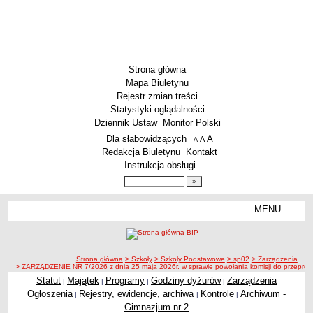
Strona główna
Mapa Biuletynu
Rejestr zmian treści
Statystyki oglądalności
Dziennik Ustaw
Monitor Polski
Menu dodatkowe
Dla słabowidzących
A
powiększ czcionkę
A
standardowy rozmiar czcionki
A
pomniejsz czcionkę
Redakcja Biuletynu
Kontakt
Instrukcja obsługi
Wyszukiwarka artykułów
Szukaj
MENU
Menu
SZKOŁY
Szkoły Podstawowe
ścieżka nawigacji
Strona główna
> Szkoły
> Szkoły Podstawowe
> sp02
> Zarządzenia
Licea
> ZARZĄDZENIE NR 7/2026 z dnia 25 maja 2026r. w sprawie powołania komisji do przeprowa
Zespoły Szkół
Statut
Majątek
Programy
Godziny dyżurów
Zarządzenia
|
|
|
|
Ogłoszenia
Rejestry, ewidencje, archiwa
Kontrole
Archiwum -
|
|
|
Techniczne Zakłady Naukowe
Gimnazjum nr 2
PRZEDSZKOLA