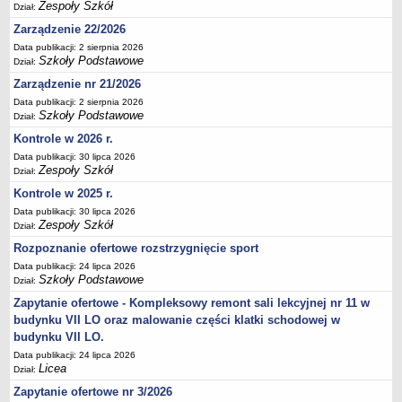
Zespoły Szkół
Dział:
Deklaracja dostępności
Zarządzenie 22/2026
PORADNIE PSYCHOLOGICZNO-PEDAGOGICZNE
Data publikacji: 2 sierpnia 2026
Zespół Poradni
Szkoły Podstawowe
Dział:
BIURO FINANSÓW OŚWIATY
Zarządzenie nr 21/2026
Dane podstawowe
Data publikacji: 2 sierpnia 2026
Szkoły Podstawowe
Statut
Dział:
Kontrole w 2026 r.
Majątek
Data publikacji: 30 lipca 2026
Godziny dyżurów
Zespoły Szkół
Dział:
Ogłoszenia
Kontrole w 2025 r.
Zarządzenia
Data publikacji: 30 lipca 2026
Zespoły Szkół
Dział:
Rejestry, ewidencje, archiwa
Rozpoznanie ofertowe rozstrzygnięcie sport
Kontrole
Data publikacji: 24 lipca 2026
Szkoły Podstawowe
PONOWNE WYKORZYSTYWANIE
Dział:
Zapytanie ofertowe - Kompleksowy remont sali lekcyjnej nr 11 w
Sprawozdania
budynku VII LO oraz malowanie części klatki schodowej w
Deklaracja dostępności
budynku VII LO.
DEKLARACJA DOSTĘPNOŚCI
Data publikacji: 24 lipca 2026
OŚWIADCZENIA MAJĄTKOWE
Licea
Dział:
PONOWNE WYKORZYSTYWANIE
Zapytanie ofertowe nr 3/2026