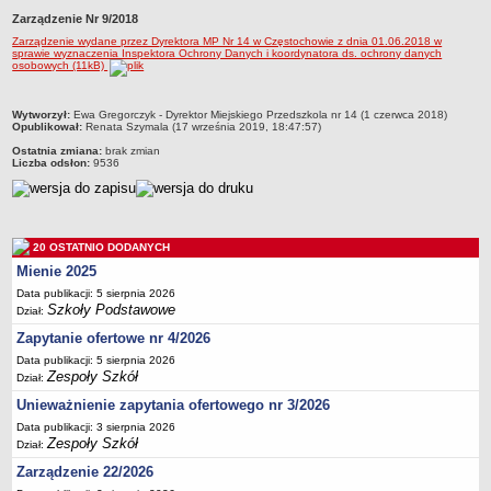
Zarządzenie Nr 9/2018
Przedszkola Miejskie
Zarządzenie wydane przez Dyrektora MP Nr 14 w Częstochowie z dnia 01.06.2018 w
ARCHIWUM SZKÓŁ I PLACÓWEK
sprawie wyznaczenia Inspektora Ochrony Danych i koordynatora ds. ochrony danych
osobowych (11kB)
Zlikwidowane gimnazja
Przekształcone szkoły i placówki
metryczka
Wytworzył:
Ewa Gregorczyk - Dyrektor Miejskiego Przedszkola nr 14 (1 czerwca 2018)
Wielofunkcyjna Placówka
Opublikował:
Renata Szymala (17 września 2019, 18:47:57)
Ostatnia zmiana:
brak zmian
SPECJALNE OŚRODKI SZKOLNO-WYCHOWAWCZE
Liczba odsłon:
9536
Specjalny Ośrodek nr 1
Specjalny Ośrodek nr 5
BURSA MIEJSKA
20 OSTATNIO DODANYCH
Dane podstawowe
Mienie 2025
Statut
Data publikacji: 5 sierpnia 2026
Szkoły Podstawowe
Majątek
Dział:
Zapytanie ofertowe nr 4/2026
Godziny dyżurów
Data publikacji: 5 sierpnia 2026
Ogłoszenie
Zespoły Szkół
Dział:
Zarządzenia
Unieważnienie zapytania ofertowego nr 3/2026
Kontrole
Data publikacji: 3 sierpnia 2026
Zespoły Szkół
Dział:
Rejestry, ewidencje, archiwa
Zarządzenie 22/2026
Sprawozdania