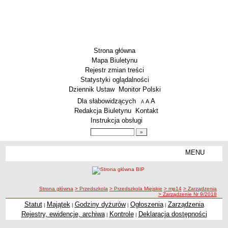
Strona główna
Mapa Biuletynu
Rejestr zmian treści
Statystyki oglądalności
Dziennik Ustaw
Monitor Polski
Menu dodatkowe
Dla słabowidzących
A
powiększ czcionkę
A
standardowy rozmiar czcionki
A
pomniejsz czcionkę
Redakcja Biuletynu
Kontakt
Instrukcja obsługi
Wyszukiwarka artykułów
Szukaj
MENU
Menu
SZKOŁY
Szkoły Podstawowe
ścieżka nawigacji
Strona główna
> Przedszkola
> Przedszkola Miejskie
> mp14
> Zarządzenia
Licea
> Zarządzenie Nr 9/2018
Zespoły Szkół
Statut
Majątek
Godziny dyżurów
Ogłoszenia
Zarządzenia
|
|
|
|
Rejestry, ewidencje, archiwa
Kontrole
Deklaracja dostępności
|
|
Techniczne Zakłady Naukowe
PRZEDSZKOLA