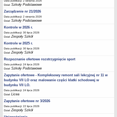
Data publikacji: 2 sierpnia 2026
Deklaracja dostępności
Szkoły Podstawowe
Dział:
PORADNIE PSYCHOLOGICZNO-PEDAGOGICZNE
Zarządzenie nr 21/2026
Zespół Poradni
Data publikacji: 2 sierpnia 2026
Szkoły Podstawowe
Dział:
BIURO FINANSÓW OŚWIATY
Kontrole w 2026 r.
Dane podstawowe
Data publikacji: 30 lipca 2026
Statut
Zespoły Szkół
Dział:
Majątek
Kontrole w 2025 r.
Godziny dyżurów
Data publikacji: 30 lipca 2026
Zespoły Szkół
Dział:
Ogłoszenia
Rozpoznanie ofertowe rozstrzygnięcie sport
Zarządzenia
Data publikacji: 24 lipca 2026
Rejestry, ewidencje, archiwa
Szkoły Podstawowe
Dział:
Kontrole
Zapytanie ofertowe - Kompleksowy remont sali lekcyjnej nr 11 w
budynku VII LO oraz malowanie części klatki schodowej w
PONOWNE WYKORZYSTYWANIE
budynku VII LO.
Sprawozdania
Data publikacji: 24 lipca 2026
Licea
Dział:
Deklaracja dostępności
Zapytanie ofertowe nr 3/2026
DEKLARACJA DOSTĘPNOŚCI
Data publikacji: 22 lipca 2026
OŚWIADCZENIA MAJĄTKOWE
Zespoły Szkół
Dział:
PONOWNE WYKORZYSTYWANIE
Unieważnienie