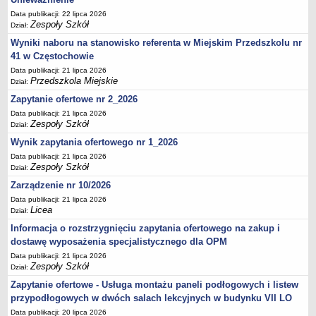
UDOSTĘPNIANIE INFORMACJI PUBLICZNEJ
Data publikacji: 22 lipca 2026
OCHRONA DANYCH OSOBOWYCH
Zespoły Szkół
Dział:
Wyniki naboru na stanowisko referenta w Miejskim Przedszkolu nr
41 w Częstochowie
Data publikacji: 21 lipca 2026
Przedszkola Miejskie
Dział:
Zapytanie ofertowe nr 2_2026
Data publikacji: 21 lipca 2026
Zespoły Szkół
Dział:
Wynik zapytania ofertowego nr 1_2026
Data publikacji: 21 lipca 2026
Zespoły Szkół
Dział:
Zarządzenie nr 10/2026
Data publikacji: 21 lipca 2026
Licea
Dział:
Informacja o rozstrzygnięciu zapytania ofertowego na zakup i
dostawę wyposażenia specjalistycznego dla OPM
Data publikacji: 21 lipca 2026
Zespoły Szkół
Dział:
Zapytanie ofertowe - Usługa montażu paneli podłogowych i listew
przypodłogowych w dwóch salach lekcyjnych w budynku VII LO
Data publikacji: 20 lipca 2026