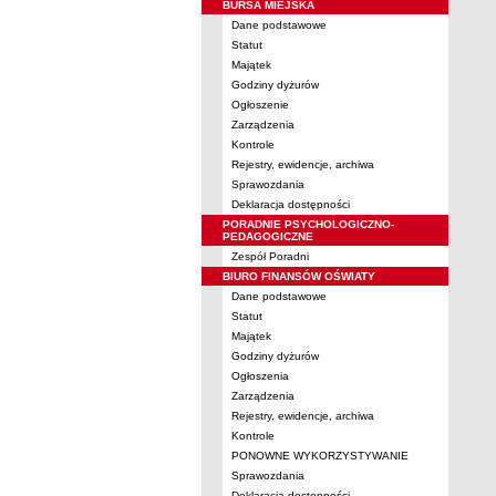
BURSA MIEJSKA
Dane podstawowe
Statut
Majątek
Godziny dyżurów
Ogłoszenie
Zarządzenia
Kontrole
Rejestry, ewidencje, archiwa
Sprawozdania
Deklaracja dostępności
PORADNIE PSYCHOLOGICZNO-
PEDAGOGICZNE
Zespół Poradni
BIURO FINANSÓW OŚWIATY
Dane podstawowe
Statut
Majątek
Godziny dyżurów
Ogłoszenia
Zarządzenia
Rejestry, ewidencje, archiwa
Kontrole
PONOWNE WYKORZYSTYWANIE
Sprawozdania
Deklaracja dostępności