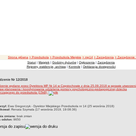
ścieżka nawigacji
Strona główna
> Przedszkola
> Przedszkola Miejskie
> mp14
> Zarządzenia
> Zarządzenie
Statut
|
Majątek
|
Godziny dyżurów
|
Ogłoszenia
|
Zarządzenia
Rejestry, ewidencje, archiwa
|
Kontrole
|
Deklaracja dostępności
dzenie Nr 12/2018
zenie wydane przez Dyrektora MP Nr 14 w Częstochowie z dnia 25.09.2018 w sprawie utworzeni
aw planowania i koordynowania udzielania pomocy psychologiczno-pedagogicznej dziecka
zczającego do przedszkola (15kB)
czka
rzył:
Ewa Gregorczyk - Dyrektor Miejskiego Przedszkola nr 14 (25 września 2018)
ikował:
Renata Szymala (17 września 2019, 19:08:36)
nia zmiana:
brak zmian
a odsłon:
9650