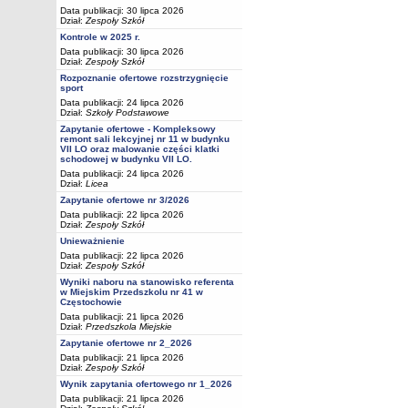
Data publikacji: 30 lipca 2026
Dział:
Zespoły Szkół
Kontrole w 2025 r.
Data publikacji: 30 lipca 2026
Dział:
Zespoły Szkół
Rozpoznanie ofertowe rozstrzygnięcie
sport
Data publikacji: 24 lipca 2026
Dział:
Szkoły Podstawowe
Zapytanie ofertowe - Kompleksowy
remont sali lekcyjnej nr 11 w budynku
VII LO oraz malowanie części klatki
schodowej w budynku VII LO.
Data publikacji: 24 lipca 2026
Dział:
Licea
Zapytanie ofertowe nr 3/2026
Data publikacji: 22 lipca 2026
Dział:
Zespoły Szkół
Unieważnienie
Data publikacji: 22 lipca 2026
Dział:
Zespoły Szkół
Wyniki naboru na stanowisko referenta
w Miejskim Przedszkolu nr 41 w
Częstochowie
Data publikacji: 21 lipca 2026
Dział:
Przedszkola Miejskie
Zapytanie ofertowe nr 2_2026
Data publikacji: 21 lipca 2026
Dział:
Zespoły Szkół
Wynik zapytania ofertowego nr 1_2026
Data publikacji: 21 lipca 2026