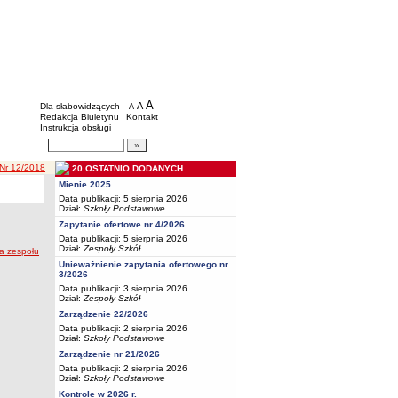
BIP - Oświata Częstochowa
Menu dodatkowe
A
powiększ czcionkę
A
standardowy rozmiar czcionki
Dla słabowidzących
A
pomniejsz czcionkę
Redakcja Biuletynu
Kontakt
Instrukcja obsługi
Wyszukiwarka artykułów
Szukaj
 Nr 12/2018
20 OSTATNIO DODANYCH
Mienie 2025
Data publikacji: 5 sierpnia 2026
Dział:
Szkoły Podstawowe
Zapytanie ofertowe nr 4/2026
Data publikacji: 5 sierpnia 2026
Dział:
Zespoły Szkół
a zespołu
Unieważnienie zapytania ofertowego nr
3/2026
Data publikacji: 3 sierpnia 2026
Dział:
Zespoły Szkół
Zarządzenie 22/2026
Data publikacji: 2 sierpnia 2026
Dział:
Szkoły Podstawowe
Zarządzenie nr 21/2026
Data publikacji: 2 sierpnia 2026
Dział:
Szkoły Podstawowe
Kontrole w 2026 r.