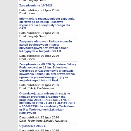
Dział:
Zespoły Szkół
Zarządzenie nr 10/2026
Data publikacji: 21 lipca 2026
Dział:
Licea
Informacja o rozstrzygnięciu zapytania
ofertowego na zakup i dostawę
wyposażenia specjalistycznego dla
OPM
Data publikacji: 21 lipca 2026
Dział:
Zespoły Szkół
Zapytanie ofertowe - Usługa montażu
paneli podłogowych i listew
przypodłogowych w dwóch salach
lekcyjnych w budynku VII LO
Data publikacji: 20 lipca 2026
Dział:
Licea
Zarządzenie nr 4/2026 Dyrektora Szkoły
Podstawowej nr 12 im. Bolesława
Chrobrego w Częstochowie w sprawie
powołania komisji do przeprowadzenia
egzaminu poprawkowego z języka
angielskiego, historii i fizyki.
Data publikacji: 20 lipca 2026
Dział:
Szkoły Podstawowe
Organizacja zagranicznych staży w
ramach programu Erasmus+ dla
projektów 2025-1-PL01-KA121-VET-
000308768 2026 - 1 -PL01 -KA121 -VET
– 000409756 dla młodzieży Technikum
nr 5 w Technicznych Zakładach
Naukowych
Data publikacji: 15 lipca 2026
Dział:
Techniczne Zakłady Naukowe
Ogłoszenia 2026 r.
Data publikacji: 15 lipca 2026