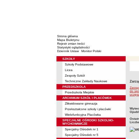
Strona główna
Mapa Biuletynu
Rejestr zmian treści
Statystyki oglądalności
Dziennik Ustaw
Monitor Polski
SZKOŁY
Menu
Szkoły Podstawowe
Licea
Zespoły Szkół
Techniczne Zakłady Naukowe
Zarzą
PRZEDSZKOLA
Zarząd
do spr
Przedszkola Miejskie
uczęs
ARCHIWUM SZKÓŁ I PLACÓWEK
Zlikwidowane gimnazja
metry
Wytwo
Przekształcone szkoły i placówki
Opubl
Wielofunkcyjna Placówka
Ostat
SPECJALNE OŚRODKI SZKOLNO-
Liczb
WYCHOWAWCZE
Specjalny Ośrodek nr 1
Specjalny Ośrodek nr 5