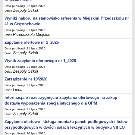
UDOSTĘPNIANIE INFORMACJI PUBLICZNEJ
Data publikacji: 22 lipca 2026
OCHRONA DANYCH OSOBOWYCH
Zespoły Szkół
Dział:
Wyniki naboru na stanowisko referenta w Miejskim Przedszkolu nr
41 w Częstochowie
Data publikacji: 21 lipca 2026
Przedszkola Miejskie
Dział:
Zapytanie ofertowe nr 2_2026
Data publikacji: 21 lipca 2026
Zespoły Szkół
Dział:
Wynik zapytania ofertowego nr 1_2026
Data publikacji: 21 lipca 2026
Zespoły Szkół
Dział:
Zarządzenie nr 10/2026
Data publikacji: 21 lipca 2026
Licea
Dział:
Informacja o rozstrzygnięciu zapytania ofertowego na zakup i
dostawę wyposażenia specjalistycznego dla OPM
Data publikacji: 21 lipca 2026
Zespoły Szkół
Dział:
Zapytanie ofertowe - Usługa montażu paneli podłogowych i listew
przypodłogowych w dwóch salach lekcyjnych w budynku VII LO
Data publikacji: 20 lipca 2026