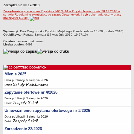
Zarządzenie Nr 17/2018
Przedszkola Miejskie
Zarządzenie wydane przez Dyrektora MP Nr 14 w Częstochowie z dnia 28.11.2018 w
ARCHIWUM SZKÓŁ I PLACÓWEK
sprawie Regulaminu określającego szczegółowe kryteria i tryb dokonania oceny pracy
nauczycieli (10kB)
Zlikwidowane gimnazja
Przekształcone szkoły i placówki
metryczka
Wytworzył:
Ewa Gregorczyk - Dyrektor Miejskiego Przedszkola nr 14 (28 grudnia 2018)
Wielofunkcyjna Placówka
Opublikował:
Renata Szymala (17 września 2019, 19:27:10)
Ostatnia zmiana:
brak zmian
SPECJALNE OŚRODKI SZKOLNO-WYCHOWAWCZE
Liczba odsłon:
9493
Specjalny Ośrodek nr 1
Specjalny Ośrodek nr 5
BURSA MIEJSKA
20 OSTATNIO DODANYCH
Dane podstawowe
Mienie 2025
Statut
Data publikacji: 5 sierpnia 2026
Szkoły Podstawowe
Majątek
Dział:
Zapytanie ofertowe nr 4/2026
Godziny dyżurów
Data publikacji: 5 sierpnia 2026
Ogłoszenie
Zespoły Szkół
Dział:
Zarządzenia
Unieważnienie zapytania ofertowego nr 3/2026
Kontrole
Data publikacji: 3 sierpnia 2026
Zespoły Szkół
Dział:
Rejestry, ewidencje, archiwa
Zarządzenie 22/2026
Sprawozdania