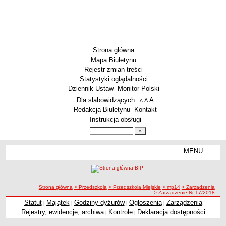
Strona główna
Mapa Biuletynu
Rejestr zmian treści
Statystyki oglądalności
Dziennik Ustaw
Monitor Polski
Menu dodatkowe
Dla słabowidzących
A
powiększ czcionkę
A
standardowy rozmiar czcionki
A
pomniejsz czcionkę
Redakcja Biuletynu
Kontakt
Instrukcja obsługi
Wyszukiwarka artykułów
Szukaj
MENU
Menu
SZKOŁY
Szkoły Podstawowe
ścieżka nawigacji
Strona główna
> Przedszkola
> Przedszkola Miejskie
> mp14
> Zarządzenia
Licea
> Zarządzenie Nr 17/2018
Zespoły Szkół
Statut
Majątek
Godziny dyżurów
Ogłoszenia
Zarządzenia
|
|
|
|
Rejestry, ewidencje, archiwa
Kontrole
Deklaracja dostępności
|
|
Techniczne Zakłady Naukowe
PRZEDSZKOLA