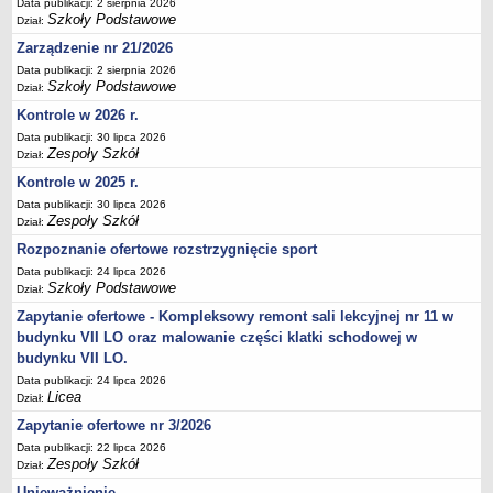
Data publikacji: 2 sierpnia 2026
Deklaracja dostępności
Szkoły Podstawowe
Dział:
PORADNIE PSYCHOLOGICZNO-PEDAGOGICZNE
Zarządzenie nr 21/2026
Zespół Poradni
Data publikacji: 2 sierpnia 2026
Szkoły Podstawowe
Dział:
BIURO FINANSÓW OŚWIATY
Kontrole w 2026 r.
Dane podstawowe
Data publikacji: 30 lipca 2026
Statut
Zespoły Szkół
Dział:
Majątek
Kontrole w 2025 r.
Godziny dyżurów
Data publikacji: 30 lipca 2026
Zespoły Szkół
Dział:
Ogłoszenia
Rozpoznanie ofertowe rozstrzygnięcie sport
Zarządzenia
Data publikacji: 24 lipca 2026
Rejestry, ewidencje, archiwa
Szkoły Podstawowe
Dział:
Kontrole
Zapytanie ofertowe - Kompleksowy remont sali lekcyjnej nr 11 w
budynku VII LO oraz malowanie części klatki schodowej w
PONOWNE WYKORZYSTYWANIE
budynku VII LO.
Sprawozdania
Data publikacji: 24 lipca 2026
Licea
Dział:
Deklaracja dostępności
Zapytanie ofertowe nr 3/2026
DEKLARACJA DOSTĘPNOŚCI
Data publikacji: 22 lipca 2026
OŚWIADCZENIA MAJĄTKOWE
Zespoły Szkół
Dział:
PONOWNE WYKORZYSTYWANIE
Unieważnienie