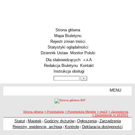
Strona główna
Mapa Biuletynu
Rejestr zmian treści
Statystyki oglądalności
Dziennik Ustaw
Monitor Polski
Menu dodatkowe
Dla słabowidzących
A
powiększ czcionkę
A
standardowy rozmiar czcionki
A
pomniejsz czcionkę
Redakcja Biuletynu
Kontakt
Instrukcja obsługi
Wyszukiwarka artykułów
Szukaj
MENU
Menu
SZKOŁY
Szkoły Podstawowe
ścieżka nawigacji
Strona główna
> Przedszkola
> Przedszkola Miejskie
> mp14
> Zarządzenia
Licea
> Zarządzenie nr 16/2021
Zespoły Szkół
Statut
Majątek
Godziny dyżurów
Ogłoszenia
Zarządzenia
|
|
|
|
Rejestry, ewidencje, archiwa
Kontrole
Deklaracja dostępności
|
|
Techniczne Zakłady Naukowe
PRZEDSZKOLA