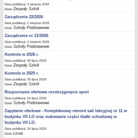
Data publikacji: 3 sierpnia 2026
Deklaracja dostępności
Zespoły Szkół
Dział:
PORADNIE PSYCHOLOGICZNO-PEDAGOGICZNE
Zarządzenie 22/2026
Zespół Poradni
Data publikacji: 2 sierpnia 2026
BIURO FINANSÓW OŚWIATY
Szkoły Podstawowe
Dział:
Dane podstawowe
Zarządzenie nr 21/2026
Statut
Data publikacji: 2 sierpnia 2026
Szkoły Podstawowe
Dział:
Majątek
Kontrole w 2026 r.
Godziny dyżurów
Data publikacji: 30 lipca 2026
Ogłoszenia
Zespoły Szkół
Dział:
Zarządzenia
Kontrole w 2025 r.
Data publikacji: 30 lipca 2026
Rejestry, ewidencje, archiwa
Zespoły Szkół
Dział:
Kontrole
Rozpoznanie ofertowe rozstrzygnięcie sport
PONOWNE WYKORZYSTYWANIE
Data publikacji: 24 lipca 2026
Szkoły Podstawowe
Dział:
Sprawozdania
Zapytanie ofertowe - Kompleksowy remont sali lekcyjnej nr 11 w
Deklaracja dostępności
budynku VII LO oraz malowanie części klatki schodowej w
DEKLARACJA DOSTĘPNOŚCI
budynku VII LO.
OŚWIADCZENIA MAJĄTKOWE
Data publikacji: 24 lipca 2026
PONOWNE WYKORZYSTYWANIE
Licea
Dział: