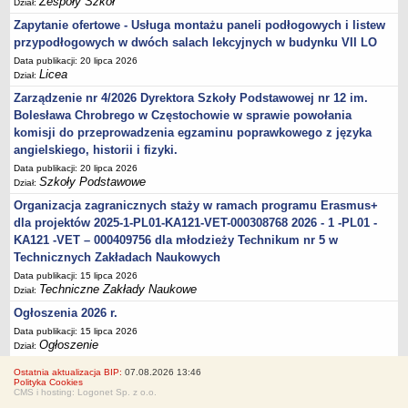
Zespoły Szkół
Dział:
Zapytanie ofertowe - Usługa montażu paneli podłogowych i listew
przypodłogowych w dwóch salach lekcyjnych w budynku VII LO
Data publikacji: 20 lipca 2026
Licea
Dział:
Zarządzenie nr 4/2026 Dyrektora Szkoły Podstawowej nr 12 im.
Bolesława Chrobrego w Częstochowie w sprawie powołania
komisji do przeprowadzenia egzaminu poprawkowego z języka
angielskiego, historii i fizyki.
Data publikacji: 20 lipca 2026
Szkoły Podstawowe
Dział:
Organizacja zagranicznych staży w ramach programu Erasmus+
dla projektów 2025-1-PL01-KA121-VET-000308768 2026 - 1 -PL01 -
KA121 -VET – 000409756 dla młodzieży Technikum nr 5 w
Technicznych Zakładach Naukowych
Data publikacji: 15 lipca 2026
Techniczne Zakłady Naukowe
Dział:
Ogłoszenia 2026 r.
Data publikacji: 15 lipca 2026
Ogłoszenie
Dział:
Ostatnia aktualizacja BIP:
07.08.2026 13:46
Polityka Cookies
CMS i hosting: Logonet Sp. z o.o.