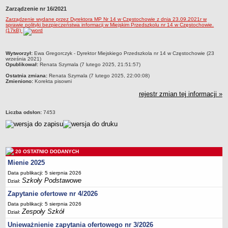
Zarządzenie nr 16/2021
Przedszkola Miejskie
Zarządzenie wydane przez Dyrektora MP Nr 14 w Częstochowie z dnia 23.09.2021r w
ARCHIWUM SZKÓŁ I PLACÓWEK
sprawie polityki bezpieczeństwa informacji w Miejskim Przedszkolu nr 14 w Częstochowie.
(17kB)
Zlikwidowane gimnazja
Przekształcone szkoły i placówki
metryczka
Wytworzył:
Ewa Gregorczyk - Dyrektor Miejskiego Przedszkola nr 14 w Częstochowie (23
Wielofunkcyjna Placówka
września 2021)
Opublikował:
Renata Szymala (7 lutego 2025, 21:51:57)
SPECJALNE OŚRODKI SZKOLNO-WYCHOWAWCZE
Ostatnia zmiana:
Renata Szymala (7 lutego 2025, 22:00:08)
Specjalny Ośrodek nr 1
Zmieniono:
Korekta pisowni
rejestr zmian tej informacji »
Specjalny Ośrodek nr 5
BURSA MIEJSKA
Liczba odsłon:
7453
Dane podstawowe
Statut
Majątek
20 OSTATNIO DODANYCH
Godziny dyżurów
Mienie 2025
Ogłoszenie
Data publikacji: 5 sierpnia 2026
Szkoły Podstawowe
Dział:
Zarządzenia
Zapytanie ofertowe nr 4/2026
Kontrole
Data publikacji: 5 sierpnia 2026
Rejestry, ewidencje, archiwa
Zespoły Szkół
Dział:
Sprawozdania
Unieważnienie zapytania ofertowego nr 3/2026