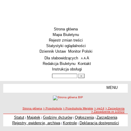
Strona główna
Mapa Biuletynu
Rejestr zmian treści
Statystyki oglądalności
Dziennik Ustaw
Monitor Polski
Menu dodatkowe
Dla słabowidzących
A
powiększ czcionkę
A
standardowy rozmiar czcionki
A
pomniejsz czcionkę
Redakcja Biuletynu
Kontakt
Instrukcja obsługi
Wyszukiwarka artykułów
Szukaj
MENU
Menu
SZKOŁY
Szkoły Podstawowe
ścieżka nawigacji
Strona główna
> Przedszkola
> Przedszkola Miejskie
> mp14
> Zarządzenia
Licea
> Zarządzenie nr 1/2022
Zespoły Szkół
Statut
Majątek
Godziny dyżurów
Ogłoszenia
Zarządzenia
|
|
|
|
Rejestry, ewidencje, archiwa
Kontrole
Deklaracja dostępności
|
|
Techniczne Zakłady Naukowe
PRZEDSZKOLA