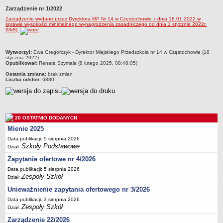
Zarządzenie nr 1/2022
Przedszkola Miejskie
Zarządzenie wydane przez Dyrektora MP Nr 14 w Częstochowie z dnia 18.01.2022 w
ARCHIWUM SZKÓŁ I PLACÓWEK
sprawie wysokości minimalnego wynagrodzenia zasadniczego od dnia 1 stycznia 2022r.
(9kB)
Zlikwidowane gimnazja
Przekształcone szkoły i placówki
metryczka
Wytworzył:
Ewa Gregorczyk - Dyrektor Miejskiego Przedszkola nr 14 w Częstochowie (18
Wielofunkcyjna Placówka
stycznia 2022)
Opublikował:
Renata Szymala (8 lutego 2025, 08:48:05)
SPECJALNE OŚRODKI SZKOLNO-WYCHOWAWCZE
Ostatnia zmiana:
brak zmian
Specjalny Ośrodek nr 1
Liczba odsłon:
6880
Specjalny Ośrodek nr 5
BURSA MIEJSKA
Dane podstawowe
20 OSTATNIO DODANYCH
Statut
Mienie 2025
Data publikacji: 5 sierpnia 2026
Majątek
Szkoły Podstawowe
Dział:
Godziny dyżurów
Zapytanie ofertowe nr 4/2026
Ogłoszenie
Data publikacji: 5 sierpnia 2026
Zespoły Szkół
Dział:
Zarządzenia
Unieważnienie zapytania ofertowego nr 3/2026
Kontrole
Data publikacji: 3 sierpnia 2026
Rejestry, ewidencje, archiwa
Zespoły Szkół
Dział:
Sprawozdania
Zarządzenie 22/2026