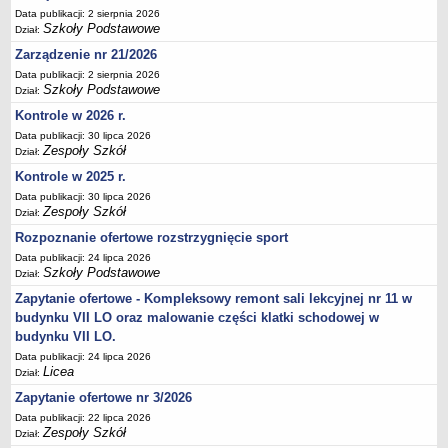
Data publikacji: 2 sierpnia 2026
Deklaracja dostępności
Szkoły Podstawowe
Dział:
PORADNIE PSYCHOLOGICZNO-PEDAGOGICZNE
Zarządzenie nr 21/2026
Zespół Poradni
Data publikacji: 2 sierpnia 2026
BIURO FINANSÓW OŚWIATY
Szkoły Podstawowe
Dział:
Dane podstawowe
Kontrole w 2026 r.
Statut
Data publikacji: 30 lipca 2026
Zespoły Szkół
Dział:
Majątek
Kontrole w 2025 r.
Godziny dyżurów
Data publikacji: 30 lipca 2026
Ogłoszenia
Zespoły Szkół
Dział:
Zarządzenia
Rozpoznanie ofertowe rozstrzygnięcie sport
Data publikacji: 24 lipca 2026
Rejestry, ewidencje, archiwa
Szkoły Podstawowe
Dział:
Kontrole
Zapytanie ofertowe - Kompleksowy remont sali lekcyjnej nr 11 w
PONOWNE WYKORZYSTYWANIE
budynku VII LO oraz malowanie części klatki schodowej w
budynku VII LO.
Sprawozdania
Data publikacji: 24 lipca 2026
Deklaracja dostępności
Licea
Dział:
DEKLARACJA DOSTĘPNOŚCI
Zapytanie ofertowe nr 3/2026
OŚWIADCZENIA MAJĄTKOWE
Data publikacji: 22 lipca 2026
PONOWNE WYKORZYSTYWANIE
Zespoły Szkół
Dział: