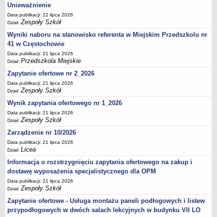
UDOSTĘPNIANIE INFORMACJI PUBLICZNEJ
Unieważnienie
OCHRONA DANYCH OSOBOWYCH
Data publikacji: 22 lipca 2026
Zespoły Szkół
Dział:
Wyniki naboru na stanowisko referenta w Miejskim Przedszkolu nr
41 w Częstochowie
Data publikacji: 21 lipca 2026
Przedszkola Miejskie
Dział:
Zapytanie ofertowe nr 2_2026
Data publikacji: 21 lipca 2026
Zespoły Szkół
Dział:
Wynik zapytania ofertowego nr 1_2026
Data publikacji: 21 lipca 2026
Zespoły Szkół
Dział:
Zarządzenie nr 10/2026
Data publikacji: 21 lipca 2026
Licea
Dział:
Informacja o rozstrzygnięciu zapytania ofertowego na zakup i
dostawę wyposażenia specjalistycznego dla OPM
Data publikacji: 21 lipca 2026
Zespoły Szkół
Dział:
Zapytanie ofertowe - Usługa montażu paneli podłogowych i listew
przypodłogowych w dwóch salach lekcyjnych w budynku VII LO