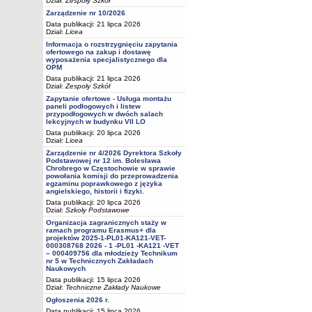
Dział:
Zespoły Szkół
Zarządzenie nr 10/2026
Data publikacji: 21 lipca 2026
Dział:
Licea
Informacja o rozstrzygnięciu zapytania
ofertowego na zakup i dostawę
wyposażenia specjalistycznego dla
OPM
Data publikacji: 21 lipca 2026
Dział:
Zespoły Szkół
Zapytanie ofertowe - Usługa montażu
paneli podłogowych i listew
przypodłogowych w dwóch salach
lekcyjnych w budynku VII LO
Data publikacji: 20 lipca 2026
Dział:
Licea
Zarządzenie nr 4/2026 Dyrektora Szkoły
Podstawowej nr 12 im. Bolesława
Chrobrego w Częstochowie w sprawie
powołania komisji do przeprowadzenia
egzaminu poprawkowego z języka
angielskiego, historii i fizyki.
Data publikacji: 20 lipca 2026
Dział:
Szkoły Podstawowe
Organizacja zagranicznych staży w
ramach programu Erasmus+ dla
projektów 2025-1-PL01-KA121-VET-
000308768 2026 - 1 -PL01 -KA121 -VET
– 000409756 dla młodzieży Technikum
nr 5 w Technicznych Zakładach
Naukowych
Data publikacji: 15 lipca 2026
Dział:
Techniczne Zakłady Naukowe
Ogłoszenia 2026 r.
Data publikacji: 15 lipca 2026