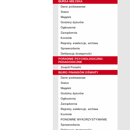
BURSA MIEJSKA
Dane podstawowe
Statut
Majątek
Godziny dyżurów
Ogłoszenie
Zarządzenia
Kontrole
Rejestry, ewidencje, archiwa
Sprawozdania
Deklaracja dostępności
PORADNIE PSYCHOLOGICZNO-
PEDAGOGICZNE
Zespół Poradni
BIURO FINANSÓW OŚWIATY
Dane podstawowe
Statut
Majątek
Godziny dyżurów
Ogłoszenia
Zarządzenia
Rejestry, ewidencje, archiwa
Kontrole
PONOWNE WYKORZYSTYWANIE
Sprawozdania
Deklaracja dostępności