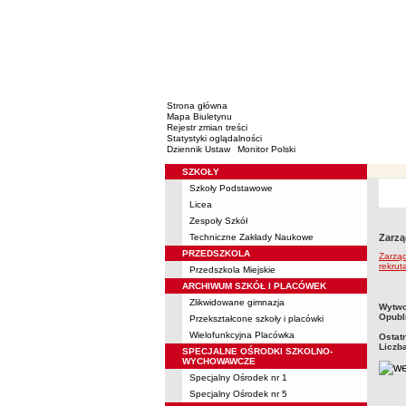
Strona główna
Mapa Biuletynu
Rejestr zmian treści
Statystyki oglądalności
Dziennik Ustaw
Monitor Polski
SZKOŁY
Menu
Szkoły Podstawowe
Licea
Zespoły Szkół
Techniczne Zakłady Naukowe
Zarzą
PRZEDSZKOLA
Zarząd
rekrut
Przedszkola Miejskie
ARCHIWUM SZKÓŁ I PLACÓWEK
Zlikwidowane gimnazja
metry
Wytwo
Opubl
Przekształcone szkoły i placówki
Wielofunkcyjna Placówka
Ostat
Liczb
SPECJALNE OŚRODKI SZKOLNO-
WYCHOWAWCZE
Specjalny Ośrodek nr 1
Specjalny Ośrodek nr 5