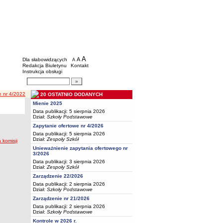
BIP - Oświata Częstochowa
Menu dodatkowe
A
powiększ czcionkę
A
standardowy rozmiar czcionki
Dla słabowidzących
A
pomniejsz czcionkę
Redakcja Biuletynu
Kontakt
Instrukcja obsługi
Wyszukiwarka artykułów
Szukaj
e nr 4/2022
20 OSTATNIO DODANYCH
Mienie 2025
Data publikacji: 5 sierpnia 2026
Dział:
Szkoły Podstawowe
Zapytanie ofertowe nr 4/2026
Data publikacji: 5 sierpnia 2026
Dział:
Zespoły Szkół
 komisji
Unieważnienie zapytania ofertowego nr
3/2026
Data publikacji: 3 sierpnia 2026
Dział:
Zespoły Szkół
Zarządzenie 22/2026
Data publikacji: 2 sierpnia 2026
Dział:
Szkoły Podstawowe
Zarządzenie nr 21/2026
Data publikacji: 2 sierpnia 2026
Dział:
Szkoły Podstawowe
Kontrole w 2026 r.