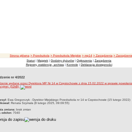
ścieżka nawigacji
Strona główna
> Przedszkola
> Przedszkola Miejskie
> mp14
> Zarządzenia
> Zarządzeni
Statut
|
Majątek
|
Godziny dyżurów
|
Ogłoszenia
|
Zarządzenia
Rejestry, ewidencje, archiwa
|
Kontrole
|
Deklaracja dostępności
dzenie nr 4/2022
zenie wydane przez Dyrektora MP Nr 14 w Częstochowie z dnia 15.02.2022 w sprawie powołania
acyjnej. (52kB)
czka
rzył:
Ewa Gregorczyk - Dyrektor Miejskiego Przedszkola nr 14 w Częstochowie (15 lutego 2022)
ikował:
Renata Szymala (8 lutego 2025, 09:09:55)
nia zmiana:
brak zmian
a odsłon:
7040