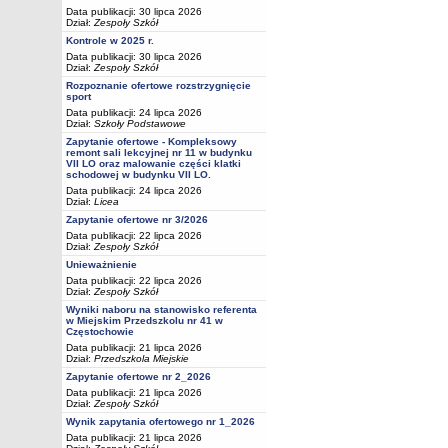
Data publikacji: 30 lipca 2026
Dział:
Zespoły Szkół
Kontrole w 2025 r.
Data publikacji: 30 lipca 2026
Dział:
Zespoły Szkół
Rozpoznanie ofertowe rozstrzygnięcie
sport
Data publikacji: 24 lipca 2026
Dział:
Szkoły Podstawowe
Zapytanie ofertowe - Kompleksowy
remont sali lekcyjnej nr 11 w budynku
VII LO oraz malowanie części klatki
schodowej w budynku VII LO.
Data publikacji: 24 lipca 2026
Dział:
Licea
Zapytanie ofertowe nr 3/2026
Data publikacji: 22 lipca 2026
Dział:
Zespoły Szkół
Unieważnienie
Data publikacji: 22 lipca 2026
Dział:
Zespoły Szkół
Wyniki naboru na stanowisko referenta
w Miejskim Przedszkolu nr 41 w
Częstochowie
Data publikacji: 21 lipca 2026
Dział:
Przedszkola Miejskie
Zapytanie ofertowe nr 2_2026
Data publikacji: 21 lipca 2026
Dział:
Zespoły Szkół
Wynik zapytania ofertowego nr 1_2026
Data publikacji: 21 lipca 2026