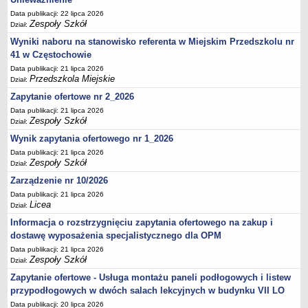
UDOSTĘPNIANIE INFORMACJI PUBLICZNEJ
Data publikacji: 22 lipca 2026
OCHRONA DANYCH OSOBOWYCH
Zespoły Szkół
Dział:
Wyniki naboru na stanowisko referenta w Miejskim Przedszkolu nr
41 w Częstochowie
Data publikacji: 21 lipca 2026
Przedszkola Miejskie
Dział:
Zapytanie ofertowe nr 2_2026
Data publikacji: 21 lipca 2026
Zespoły Szkół
Dział:
Wynik zapytania ofertowego nr 1_2026
Data publikacji: 21 lipca 2026
Zespoły Szkół
Dział:
Zarządzenie nr 10/2026
Data publikacji: 21 lipca 2026
Licea
Dział:
Informacja o rozstrzygnięciu zapytania ofertowego na zakup i
dostawę wyposażenia specjalistycznego dla OPM
Data publikacji: 21 lipca 2026
Zespoły Szkół
Dział:
Zapytanie ofertowe - Usługa montażu paneli podłogowych i listew
przypodłogowych w dwóch salach lekcyjnych w budynku VII LO
Data publikacji: 20 lipca 2026