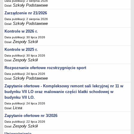
Data publikacji: 2 sierpnia 2026
Deklaracja dostępności
Szkoły Podstawowe
Dział:
PORADNIE PSYCHOLOGICZNO-PEDAGOGICZNE
Zarządzenie nr 21/2026
Zespół Poradni
Data publikacji: 2 sierpnia 2026
Szkoły Podstawowe
Dział:
BIURO FINANSÓW OŚWIATY
Kontrole w 2026 r.
Dane podstawowe
Data publikacji: 30 lipca 2026
Statut
Zespoły Szkół
Dział:
Majątek
Kontrole w 2025 r.
Godziny dyżurów
Data publikacji: 30 lipca 2026
Zespoły Szkół
Dział:
Ogłoszenia
Rozpoznanie ofertowe rozstrzygnięcie sport
Zarządzenia
Data publikacji: 24 lipca 2026
Rejestry, ewidencje, archiwa
Szkoły Podstawowe
Dział:
Kontrole
Zapytanie ofertowe - Kompleksowy remont sali lekcyjnej nr 11 w
budynku VII LO oraz malowanie części klatki schodowej w
PONOWNE WYKORZYSTYWANIE
budynku VII LO.
Sprawozdania
Data publikacji: 24 lipca 2026
Licea
Dział:
Deklaracja dostępności
Zapytanie ofertowe nr 3/2026
DEKLARACJA DOSTĘPNOŚCI
Data publikacji: 22 lipca 2026
OŚWIADCZENIA MAJĄTKOWE
Zespoły Szkół
Dział:
PONOWNE WYKORZYSTYWANIE
Unieważnienie