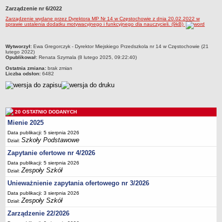
Zarządzenie nr 6/2022
Przedszkola Miejskie
Zarządzenie wydane przez Dyrektora MP Nr 14 w Częstochowie z dnia 20.02.2022 w
ARCHIWUM SZKÓŁ I PLACÓWEK
sprawie ustalenia dodatku motywacyjnego i funkcyjnego dla nauczycieli. (9kB)
Zlikwidowane gimnazja
Przekształcone szkoły i placówki
metryczka
Wytworzył:
Ewa Gregorczyk - Dyrektor Miejskiego Przedszkola nr 14 w Częstochowie (21
lutego 2022)
Wielofunkcyjna Placówka
Opublikował:
Renata Szymala (8 lutego 2025, 09:22:40)
Ostatnia zmiana:
brak zmian
SPECJALNE OŚRODKI SZKOLNO-WYCHOWAWCZE
Liczba odsłon:
6482
Specjalny Ośrodek nr 1
Specjalny Ośrodek nr 5
BURSA MIEJSKA
20 OSTATNIO DODANYCH
Dane podstawowe
Mienie 2025
Statut
Data publikacji: 5 sierpnia 2026
Szkoły Podstawowe
Majątek
Dział:
Zapytanie ofertowe nr 4/2026
Godziny dyżurów
Data publikacji: 5 sierpnia 2026
Ogłoszenie
Zespoły Szkół
Dział:
Zarządzenia
Unieważnienie zapytania ofertowego nr 3/2026
Kontrole
Data publikacji: 3 sierpnia 2026
Zespoły Szkół
Dział:
Rejestry, ewidencje, archiwa
Zarządzenie 22/2026
Sprawozdania