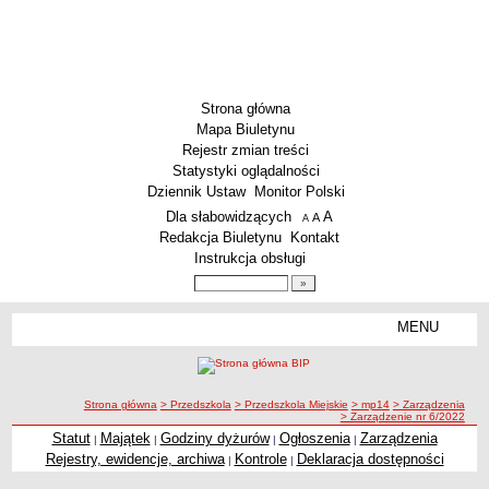
Strona główna
Mapa Biuletynu
Rejestr zmian treści
Statystyki oglądalności
Dziennik Ustaw
Monitor Polski
Menu dodatkowe
Dla słabowidzących
A
powiększ czcionkę
A
standardowy rozmiar czcionki
A
pomniejsz czcionkę
Redakcja Biuletynu
Kontakt
Instrukcja obsługi
Wyszukiwarka artykułów
Szukaj
MENU
Menu
SZKOŁY
Szkoły Podstawowe
ścieżka nawigacji
Strona główna
> Przedszkola
> Przedszkola Miejskie
> mp14
> Zarządzenia
Licea
> Zarządzenie nr 6/2022
Zespoły Szkół
Statut
Majątek
Godziny dyżurów
Ogłoszenia
Zarządzenia
|
|
|
|
Rejestry, ewidencje, archiwa
Kontrole
Deklaracja dostępności
|
|
Techniczne Zakłady Naukowe
PRZEDSZKOLA