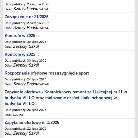
Data publikacji: 2 sierpnia 2026
Deklaracja dostępności
Szkoły Podstawowe
Dział:
PORADNIE PSYCHOLOGICZNO-PEDAGOGICZNE
Zarządzenie nr 21/2026
Zespół Poradni
Data publikacji: 2 sierpnia 2026
BIURO FINANSÓW OŚWIATY
Szkoły Podstawowe
Dział:
Dane podstawowe
Kontrole w 2026 r.
Statut
Data publikacji: 30 lipca 2026
Zespoły Szkół
Dział:
Majątek
Kontrole w 2025 r.
Godziny dyżurów
Data publikacji: 30 lipca 2026
Ogłoszenia
Zespoły Szkół
Dział:
Zarządzenia
Rozpoznanie ofertowe rozstrzygnięcie sport
Data publikacji: 24 lipca 2026
Rejestry, ewidencje, archiwa
Szkoły Podstawowe
Dział:
Kontrole
Zapytanie ofertowe - Kompleksowy remont sali lekcyjnej nr 11 w
PONOWNE WYKORZYSTYWANIE
budynku VII LO oraz malowanie części klatki schodowej w
budynku VII LO.
Sprawozdania
Data publikacji: 24 lipca 2026
Deklaracja dostępności
Licea
Dział:
DEKLARACJA DOSTĘPNOŚCI
Zapytanie ofertowe nr 3/2026
OŚWIADCZENIA MAJĄTKOWE
Data publikacji: 22 lipca 2026
PONOWNE WYKORZYSTYWANIE
Zespoły Szkół
Dział: