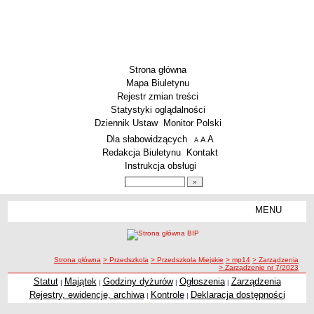
Strona główna
Mapa Biuletynu
Rejestr zmian treści
Statystyki oglądalności
Dziennik Ustaw
Monitor Polski
Menu dodatkowe
Dla słabowidzących
A
powiększ czcionkę
A
standardowy rozmiar czcionki
A
pomniejsz czcionkę
Redakcja Biuletynu
Kontakt
Instrukcja obsługi
Wyszukiwarka artykułów
Szukaj
MENU
Menu
SZKOŁY
Szkoły Podstawowe
ścieżka nawigacji
Strona główna
> Przedszkola
> Przedszkola Miejskie
> mp14
> Zarządzenia
Licea
> Zarządzenie nr 7/2023
Zespoły Szkół
Statut
Majątek
Godziny dyżurów
Ogłoszenia
Zarządzenia
|
|
|
|
Rejestry, ewidencje, archiwa
Kontrole
Deklaracja dostępności
|
|
Techniczne Zakłady Naukowe
PRZEDSZKOLA