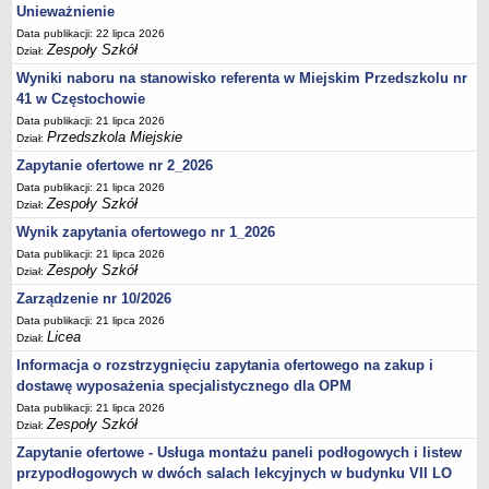
UDOSTĘPNIANIE INFORMACJI PUBLICZNEJ
Unieważnienie
OCHRONA DANYCH OSOBOWYCH
Data publikacji: 22 lipca 2026
Zespoły Szkół
Dział:
Wyniki naboru na stanowisko referenta w Miejskim Przedszkolu nr
41 w Częstochowie
Data publikacji: 21 lipca 2026
Przedszkola Miejskie
Dział:
Zapytanie ofertowe nr 2_2026
Data publikacji: 21 lipca 2026
Zespoły Szkół
Dział:
Wynik zapytania ofertowego nr 1_2026
Data publikacji: 21 lipca 2026
Zespoły Szkół
Dział:
Zarządzenie nr 10/2026
Data publikacji: 21 lipca 2026
Licea
Dział:
Informacja o rozstrzygnięciu zapytania ofertowego na zakup i
dostawę wyposażenia specjalistycznego dla OPM
Data publikacji: 21 lipca 2026
Zespoły Szkół
Dział:
Zapytanie ofertowe - Usługa montażu paneli podłogowych i listew
przypodłogowych w dwóch salach lekcyjnych w budynku VII LO