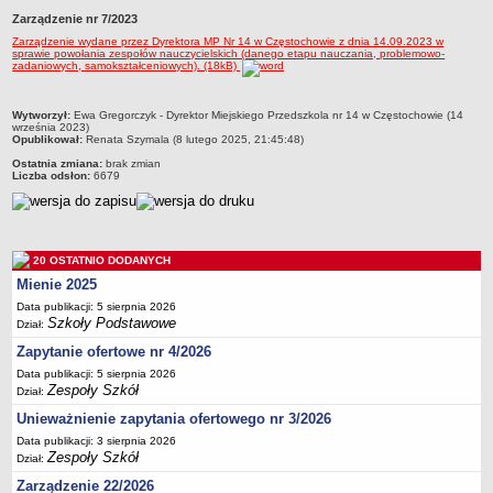
Zarządzenie nr 7/2023
Przedszkola Miejskie
Zarządzenie wydane przez Dyrektora MP Nr 14 w Częstochowie z dnia 14.09.2023 w
ARCHIWUM SZKÓŁ I PLACÓWEK
sprawie powołania zespołów nauczycielskich (danego etapu nauczania, problemowo-
zadaniowych, samokształceniowych). (18kB)
Zlikwidowane gimnazja
Przekształcone szkoły i placówki
metryczka
Wytworzył:
Ewa Gregorczyk - Dyrektor Miejskiego Przedszkola nr 14 w Częstochowie (14
Wielofunkcyjna Placówka
września 2023)
Opublikował:
Renata Szymala (8 lutego 2025, 21:45:48)
SPECJALNE OŚRODKI SZKOLNO-WYCHOWAWCZE
Ostatnia zmiana:
brak zmian
Specjalny Ośrodek nr 1
Liczba odsłon:
6679
Specjalny Ośrodek nr 5
BURSA MIEJSKA
Dane podstawowe
20 OSTATNIO DODANYCH
Statut
Mienie 2025
Data publikacji: 5 sierpnia 2026
Majątek
Szkoły Podstawowe
Dział:
Godziny dyżurów
Zapytanie ofertowe nr 4/2026
Ogłoszenie
Data publikacji: 5 sierpnia 2026
Zespoły Szkół
Dział:
Zarządzenia
Unieważnienie zapytania ofertowego nr 3/2026
Kontrole
Data publikacji: 3 sierpnia 2026
Rejestry, ewidencje, archiwa
Zespoły Szkół
Dział:
Sprawozdania
Zarządzenie 22/2026