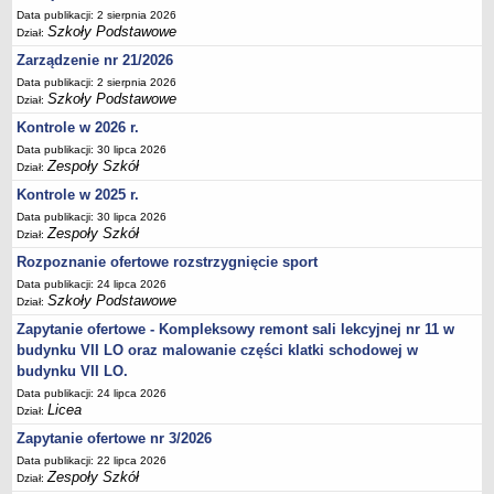
Data publikacji: 2 sierpnia 2026
Deklaracja dostępności
Szkoły Podstawowe
Dział:
PORADNIE PSYCHOLOGICZNO-PEDAGOGICZNE
Zarządzenie nr 21/2026
Zespół Poradni
Data publikacji: 2 sierpnia 2026
BIURO FINANSÓW OŚWIATY
Szkoły Podstawowe
Dział:
Dane podstawowe
Kontrole w 2026 r.
Statut
Data publikacji: 30 lipca 2026
Zespoły Szkół
Dział:
Majątek
Kontrole w 2025 r.
Godziny dyżurów
Data publikacji: 30 lipca 2026
Ogłoszenia
Zespoły Szkół
Dział:
Zarządzenia
Rozpoznanie ofertowe rozstrzygnięcie sport
Data publikacji: 24 lipca 2026
Rejestry, ewidencje, archiwa
Szkoły Podstawowe
Dział:
Kontrole
Zapytanie ofertowe - Kompleksowy remont sali lekcyjnej nr 11 w
PONOWNE WYKORZYSTYWANIE
budynku VII LO oraz malowanie części klatki schodowej w
budynku VII LO.
Sprawozdania
Data publikacji: 24 lipca 2026
Deklaracja dostępności
Licea
Dział:
DEKLARACJA DOSTĘPNOŚCI
Zapytanie ofertowe nr 3/2026
OŚWIADCZENIA MAJĄTKOWE
Data publikacji: 22 lipca 2026
PONOWNE WYKORZYSTYWANIE
Zespoły Szkół
Dział: