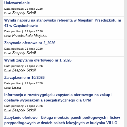
UDOSTĘPNIANIE INFORMACJI PUBLICZNEJ
Unieważnienie
OCHRONA DANYCH OSOBOWYCH
Data publikacji: 22 lipca 2026
Zespoły Szkół
Dział:
Wyniki naboru na stanowisko referenta w Miejskim Przedszkolu nr
41 w Częstochowie
Data publikacji: 21 lipca 2026
Przedszkola Miejskie
Dział:
Zapytanie ofertowe nr 2_2026
Data publikacji: 21 lipca 2026
Zespoły Szkół
Dział:
Wynik zapytania ofertowego nr 1_2026
Data publikacji: 21 lipca 2026
Zespoły Szkół
Dział:
Zarządzenie nr 10/2026
Data publikacji: 21 lipca 2026
Licea
Dział:
Informacja o rozstrzygnięciu zapytania ofertowego na zakup i
dostawę wyposażenia specjalistycznego dla OPM
Data publikacji: 21 lipca 2026
Zespoły Szkół
Dział:
Zapytanie ofertowe - Usługa montażu paneli podłogowych i listew
przypodłogowych w dwóch salach lekcyjnych w budynku VII LO