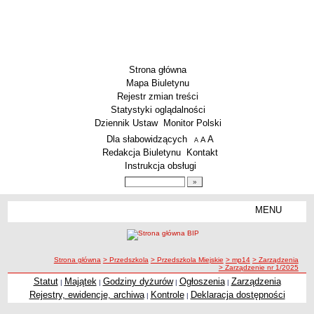
Strona główna
Mapa Biuletynu
Rejestr zmian treści
Statystyki oglądalności
Dziennik Ustaw
Monitor Polski
Menu dodatkowe
Dla słabowidzących
A
powiększ czcionkę
A
standardowy rozmiar czcionki
A
pomniejsz czcionkę
Redakcja Biuletynu
Kontakt
Instrukcja obsługi
Wyszukiwarka artykułów
Szukaj
MENU
Menu
SZKOŁY
Szkoły Podstawowe
ścieżka nawigacji
Strona główna
> Przedszkola
> Przedszkola Miejskie
> mp14
> Zarządzenia
Licea
> Zarządzenie nr 1/2025
Zespoły Szkół
Statut
Majątek
Godziny dyżurów
Ogłoszenia
Zarządzenia
|
|
|
|
Rejestry, ewidencje, archiwa
Kontrole
Deklaracja dostępności
|
|
Techniczne Zakłady Naukowe
PRZEDSZKOLA