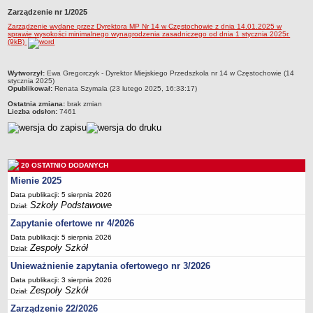
Zarządzenie nr 1/2025
Przedszkola Miejskie
Zarządzenie wydane przez Dyrektora MP Nr 14 w Częstochowie z dnia 14.01.2025 w
ARCHIWUM SZKÓŁ I PLACÓWEK
sprawie wysokości minimalnego wynagrodzenia zasadniczego od dnia 1 stycznia 2025r.
(9kB)
Zlikwidowane gimnazja
Przekształcone szkoły i placówki
metryczka
Wytworzył:
Ewa Gregorczyk - Dyrektor Miejskiego Przedszkola nr 14 w Częstochowie (14
Wielofunkcyjna Placówka
stycznia 2025)
Opublikował:
Renata Szymala (23 lutego 2025, 16:33:17)
SPECJALNE OŚRODKI SZKOLNO-WYCHOWAWCZE
Ostatnia zmiana:
brak zmian
Specjalny Ośrodek nr 1
Liczba odsłon:
7461
Specjalny Ośrodek nr 5
BURSA MIEJSKA
Dane podstawowe
20 OSTATNIO DODANYCH
Statut
Mienie 2025
Data publikacji: 5 sierpnia 2026
Majątek
Szkoły Podstawowe
Dział:
Godziny dyżurów
Zapytanie ofertowe nr 4/2026
Ogłoszenie
Data publikacji: 5 sierpnia 2026
Zespoły Szkół
Dział:
Zarządzenia
Unieważnienie zapytania ofertowego nr 3/2026
Kontrole
Data publikacji: 3 sierpnia 2026
Rejestry, ewidencje, archiwa
Zespoły Szkół
Dział:
Sprawozdania
Zarządzenie 22/2026