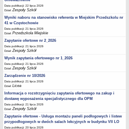
UDOSTĘPNIANIE INFORMACJI PUBLICZNEJ
Data publikacji: 22 lipca 2026
OCHRONA DANYCH OSOBOWYCH
Zespoły Szkół
Dział:
Wyniki naboru na stanowisko referenta w Miejskim Przedszkolu nr
41 w Częstochowie
Data publikacji: 21 lipca 2026
Przedszkola Miejskie
Dział:
Zapytanie ofertowe nr 2_2026
Data publikacji: 21 lipca 2026
Zespoły Szkół
Dział:
Wynik zapytania ofertowego nr 1_2026
Data publikacji: 21 lipca 2026
Zespoły Szkół
Dział:
Zarządzenie nr 10/2026
Data publikacji: 21 lipca 2026
Licea
Dział:
Informacja o rozstrzygnięciu zapytania ofertowego na zakup i
dostawę wyposażenia specjalistycznego dla OPM
Data publikacji: 21 lipca 2026
Zespoły Szkół
Dział:
Zapytanie ofertowe - Usługa montażu paneli podłogowych i listew
przypodłogowych w dwóch salach lekcyjnych w budynku VII LO
Data publikacji: 20 lipca 2026