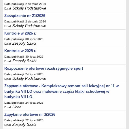
Data publikacji: 2 sierpnia 2026
Deklaracja dostępności
Szkoły Podstawowe
Dział:
PORADNIE PSYCHOLOGICZNO-PEDAGOGICZNE
Zarządzenie nr 21/2026
Zespół Poradni
Data publikacji: 2 sierpnia 2026
BIURO FINANSÓW OŚWIATY
Szkoły Podstawowe
Dział:
Dane podstawowe
Kontrole w 2026 r.
Statut
Data publikacji: 30 lipca 2026
Zespoły Szkół
Dział:
Majątek
Kontrole w 2025 r.
Godziny dyżurów
Data publikacji: 30 lipca 2026
Ogłoszenia
Zespoły Szkół
Dział:
Zarządzenia
Rozpoznanie ofertowe rozstrzygnięcie sport
Data publikacji: 24 lipca 2026
Rejestry, ewidencje, archiwa
Szkoły Podstawowe
Dział:
Kontrole
Zapytanie ofertowe - Kompleksowy remont sali lekcyjnej nr 11 w
PONOWNE WYKORZYSTYWANIE
budynku VII LO oraz malowanie części klatki schodowej w
budynku VII LO.
Sprawozdania
Data publikacji: 24 lipca 2026
Deklaracja dostępności
Licea
Dział:
DEKLARACJA DOSTĘPNOŚCI
Zapytanie ofertowe nr 3/2026
OŚWIADCZENIA MAJĄTKOWE
Data publikacji: 22 lipca 2026
PONOWNE WYKORZYSTYWANIE
Zespoły Szkół
Dział: