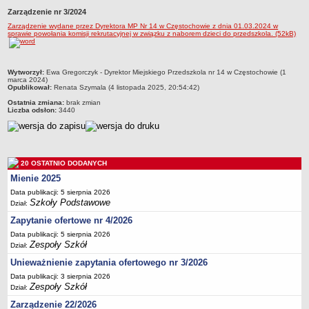
Zarządzenie nr 3/2024
Przedszkola Miejskie
Zarządzenie wydane przez Dyrektora MP Nr 14 w Częstochowie z dnia 01.03.2024 w
ARCHIWUM SZKÓŁ I PLACÓWEK
sprawie powołania komisji rekrutacyjnej w związku z naborem dzieci do przedszkola. (52kB)
Zlikwidowane gimnazja
Przekształcone szkoły i placówki
metryczka
Wytworzył:
Ewa Gregorczyk - Dyrektor Miejskiego Przedszkola nr 14 w Częstochowie (1
Wielofunkcyjna Placówka
marca 2024)
Opublikował:
Renata Szymala (4 listopada 2025, 20:54:42)
SPECJALNE OŚRODKI SZKOLNO-WYCHOWAWCZE
Ostatnia zmiana:
brak zmian
Specjalny Ośrodek nr 1
Liczba odsłon:
3440
Specjalny Ośrodek nr 5
BURSA MIEJSKA
Dane podstawowe
20 OSTATNIO DODANYCH
Statut
Mienie 2025
Data publikacji: 5 sierpnia 2026
Majątek
Szkoły Podstawowe
Dział:
Godziny dyżurów
Zapytanie ofertowe nr 4/2026
Ogłoszenie
Data publikacji: 5 sierpnia 2026
Zespoły Szkół
Dział:
Zarządzenia
Unieważnienie zapytania ofertowego nr 3/2026
Kontrole
Data publikacji: 3 sierpnia 2026
Rejestry, ewidencje, archiwa
Zespoły Szkół
Dział:
Sprawozdania
Zarządzenie 22/2026