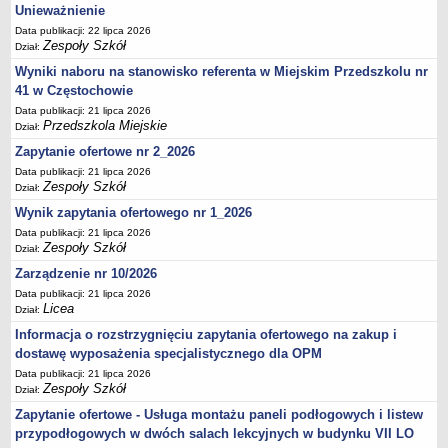
UDOSTĘPNIANIE INFORMACJI PUBLICZNEJ
Unieważnienie
OCHRONA DANYCH OSOBOWYCH
Data publikacji: 22 lipca 2026
Zespoły Szkół
Dział:
Wyniki naboru na stanowisko referenta w Miejskim Przedszkolu nr
41 w Częstochowie
Data publikacji: 21 lipca 2026
Przedszkola Miejskie
Dział:
Zapytanie ofertowe nr 2_2026
Data publikacji: 21 lipca 2026
Zespoły Szkół
Dział:
Wynik zapytania ofertowego nr 1_2026
Data publikacji: 21 lipca 2026
Zespoły Szkół
Dział:
Zarządzenie nr 10/2026
Data publikacji: 21 lipca 2026
Licea
Dział:
Informacja o rozstrzygnięciu zapytania ofertowego na zakup i
dostawę wyposażenia specjalistycznego dla OPM
Data publikacji: 21 lipca 2026
Zespoły Szkół
Dział:
Zapytanie ofertowe - Usługa montażu paneli podłogowych i listew
przypodłogowych w dwóch salach lekcyjnych w budynku VII LO