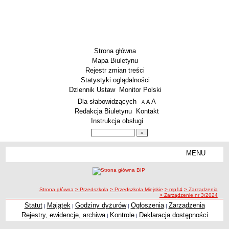
Strona główna
Mapa Biuletynu
Rejestr zmian treści
Statystyki oglądalności
Dziennik Ustaw
Monitor Polski
Menu dodatkowe
Dla słabowidzących
A
powiększ czcionkę
A
standardowy rozmiar czcionki
A
pomniejsz czcionkę
Redakcja Biuletynu
Kontakt
Instrukcja obsługi
Wyszukiwarka artykułów
Szukaj
MENU
Menu
SZKOŁY
Szkoły Podstawowe
ścieżka nawigacji
Strona główna
> Przedszkola
> Przedszkola Miejskie
> mp14
> Zarządzenia
Licea
> Zarządzenie nr 3/2024
Zespoły Szkół
Statut
Majątek
Godziny dyżurów
Ogłoszenia
Zarządzenia
|
|
|
|
Rejestry, ewidencje, archiwa
Kontrole
Deklaracja dostępności
|
|
Techniczne Zakłady Naukowe
PRZEDSZKOLA