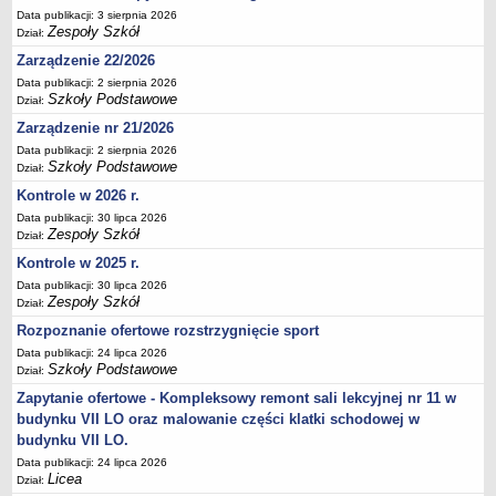
Data publikacji: 3 sierpnia 2026
Deklaracja dostępności
Zespoły Szkół
Dział:
PORADNIE PSYCHOLOGICZNO-PEDAGOGICZNE
Zarządzenie 22/2026
Zespół Poradni
Data publikacji: 2 sierpnia 2026
BIURO FINANSÓW OŚWIATY
Szkoły Podstawowe
Dział:
Dane podstawowe
Zarządzenie nr 21/2026
Statut
Data publikacji: 2 sierpnia 2026
Szkoły Podstawowe
Dział:
Majątek
Kontrole w 2026 r.
Godziny dyżurów
Data publikacji: 30 lipca 2026
Ogłoszenia
Zespoły Szkół
Dział:
Zarządzenia
Kontrole w 2025 r.
Data publikacji: 30 lipca 2026
Rejestry, ewidencje, archiwa
Zespoły Szkół
Dział:
Kontrole
Rozpoznanie ofertowe rozstrzygnięcie sport
PONOWNE WYKORZYSTYWANIE
Data publikacji: 24 lipca 2026
Szkoły Podstawowe
Dział:
Sprawozdania
Zapytanie ofertowe - Kompleksowy remont sali lekcyjnej nr 11 w
Deklaracja dostępności
budynku VII LO oraz malowanie części klatki schodowej w
DEKLARACJA DOSTĘPNOŚCI
budynku VII LO.
OŚWIADCZENIA MAJĄTKOWE
Data publikacji: 24 lipca 2026
PONOWNE WYKORZYSTYWANIE
Licea
Dział: