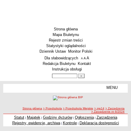
Strona główna
Mapa Biuletynu
Rejestr zmian treści
Statystyki oglądalności
Dziennik Ustaw
Monitor Polski
Menu dodatkowe
Dla słabowidzących
A
powiększ czcionkę
A
standardowy rozmiar czcionki
A
pomniejsz czcionkę
Redakcja Biuletynu
Kontakt
Instrukcja obsługi
Wyszukiwarka artykułów
Szukaj
MENU
Menu
SZKOŁY
Szkoły Podstawowe
ścieżka nawigacji
Strona główna
> Przedszkola
> Przedszkola Miejskie
> mp14
> Zarządzenia
Licea
> Zarządzenie nr 6/2024
Zespoły Szkół
Statut
Majątek
Godziny dyżurów
Ogłoszenia
Zarządzenia
|
|
|
|
Rejestry, ewidencje, archiwa
Kontrole
Deklaracja dostępności
|
|
Techniczne Zakłady Naukowe
PRZEDSZKOLA