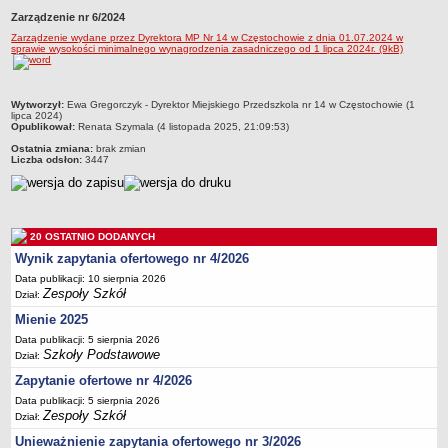
Zarządzenie nr 6/2024
Przedszkola Miejskie
Zarządzenie wydane przez Dyrektora MP Nr 14 w Częstochowie z dnia 01.07.2024 w
ARCHIWUM SZKÓŁ I PLACÓWEK
sprawie wysokości minimalnego wynagrodzenia zasadniczego od 1 lipca 2024r. (9kB)
Zlikwidowane gimnazja
Przekształcone szkoły i placówki
metryczka
Wytworzył:
Ewa Gregorczyk - Dyrektor Miejskiego Przedszkola nr 14 w Częstochowie (1
Wielofunkcyjna Placówka
lipca 2024)
Opublikował:
Renata Szymala (4 listopada 2025, 21:09:53)
SPECJALNE OŚRODKI SZKOLNO-WYCHOWAWCZE
Ostatnia zmiana:
brak zmian
Specjalny Ośrodek nr 1
Liczba odsłon:
3447
Specjalny Ośrodek nr 5
BURSA MIEJSKA
Dane podstawowe
20 OSTATNIO DODANYCH
Statut
Wynik zapytania ofertowego nr 4/2026
Data publikacji: 10 sierpnia 2026
Majątek
Zespoły Szkół
Dział:
Godziny dyżurów
Mienie 2025
Ogłoszenie
Data publikacji: 5 sierpnia 2026
Szkoły Podstawowe
Dział:
Zarządzenia
Zapytanie ofertowe nr 4/2026
Kontrole
Data publikacji: 5 sierpnia 2026
Rejestry, ewidencje, archiwa
Zespoły Szkół
Dział:
Sprawozdania
Unieważnienie zapytania ofertowego nr 3/2026