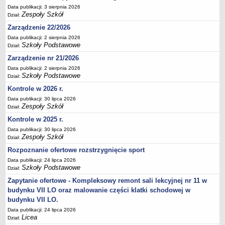
Data publikacji: 3 sierpnia 2026
Deklaracja dostępności
Zespoły Szkół
Dział:
PORADNIE PSYCHOLOGICZNO-PEDAGOGICZNE
Zarządzenie 22/2026
Zespół Poradni
Data publikacji: 2 sierpnia 2026
BIURO FINANSÓW OŚWIATY
Szkoły Podstawowe
Dział:
Dane podstawowe
Zarządzenie nr 21/2026
Statut
Data publikacji: 2 sierpnia 2026
Szkoły Podstawowe
Dział:
Majątek
Kontrole w 2026 r.
Godziny dyżurów
Data publikacji: 30 lipca 2026
Ogłoszenia
Zespoły Szkół
Dział:
Zarządzenia
Kontrole w 2025 r.
Data publikacji: 30 lipca 2026
Rejestry, ewidencje, archiwa
Zespoły Szkół
Dział:
Kontrole
Rozpoznanie ofertowe rozstrzygnięcie sport
PONOWNE WYKORZYSTYWANIE
Data publikacji: 24 lipca 2026
Szkoły Podstawowe
Dział:
Sprawozdania
Zapytanie ofertowe - Kompleksowy remont sali lekcyjnej nr 11 w
Deklaracja dostępności
budynku VII LO oraz malowanie części klatki schodowej w
DEKLARACJA DOSTĘPNOŚCI
budynku VII LO.
OŚWIADCZENIA MAJĄTKOWE
Data publikacji: 24 lipca 2026
PONOWNE WYKORZYSTYWANIE
Licea
Dział: