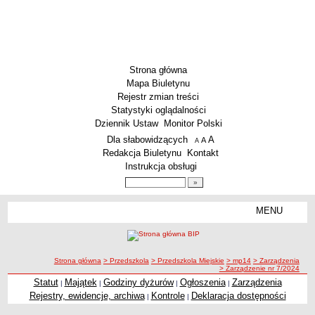
Strona główna
Mapa Biuletynu
Rejestr zmian treści
Statystyki oglądalności
Dziennik Ustaw
Monitor Polski
Menu dodatkowe
Dla słabowidzących
A
powiększ czcionkę
A
standardowy rozmiar czcionki
A
pomniejsz czcionkę
Redakcja Biuletynu
Kontakt
Instrukcja obsługi
Wyszukiwarka artykułów
Szukaj
MENU
Menu
SZKOŁY
Szkoły Podstawowe
ścieżka nawigacji
Strona główna
> Przedszkola
> Przedszkola Miejskie
> mp14
> Zarządzenia
Licea
> Zarządzenie nr 7/2024
Zespoły Szkół
Statut
Majątek
Godziny dyżurów
Ogłoszenia
Zarządzenia
|
|
|
|
Rejestry, ewidencje, archiwa
Kontrole
Deklaracja dostępności
|
|
Techniczne Zakłady Naukowe
PRZEDSZKOLA