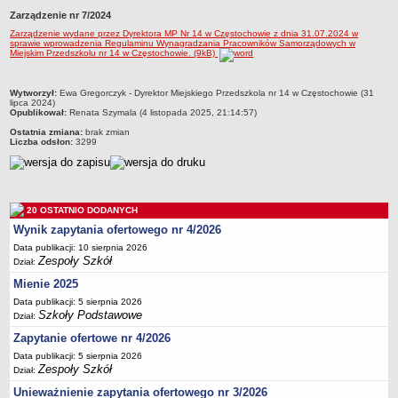
Zarządzenie nr 7/2024
Przedszkola Miejskie
Zarządzenie wydane przez Dyrektora MP Nr 14 w Częstochowie z dnia 31.07.2024 w
ARCHIWUM SZKÓŁ I PLACÓWEK
sprawie wprowadzenia Regulaminu Wynagradzania Pracowników Samorządowych w
Miejskim Przedszkolu nr 14 w Częstochowie. (9kB)
Zlikwidowane gimnazja
Przekształcone szkoły i placówki
metryczka
Wytworzył:
Ewa Gregorczyk - Dyrektor Miejskiego Przedszkola nr 14 w Częstochowie (31
Wielofunkcyjna Placówka
lipca 2024)
Opublikował:
Renata Szymala (4 listopada 2025, 21:14:57)
SPECJALNE OŚRODKI SZKOLNO-WYCHOWAWCZE
Ostatnia zmiana:
brak zmian
Specjalny Ośrodek nr 1
Liczba odsłon:
3299
Specjalny Ośrodek nr 5
BURSA MIEJSKA
Dane podstawowe
20 OSTATNIO DODANYCH
Statut
Wynik zapytania ofertowego nr 4/2026
Data publikacji: 10 sierpnia 2026
Majątek
Zespoły Szkół
Dział:
Godziny dyżurów
Mienie 2025
Ogłoszenie
Data publikacji: 5 sierpnia 2026
Szkoły Podstawowe
Dział:
Zarządzenia
Zapytanie ofertowe nr 4/2026
Kontrole
Data publikacji: 5 sierpnia 2026
Rejestry, ewidencje, archiwa
Zespoły Szkół
Dział:
Sprawozdania
Unieważnienie zapytania ofertowego nr 3/2026