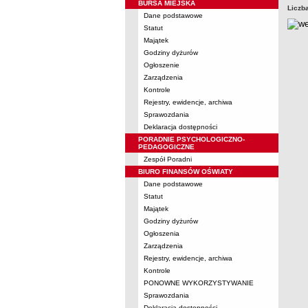
BURSA MIEJSKA
Liczb
Dane podstawowe
Statut
Majątek
Godziny dyżurów
Ogłoszenie
Zarządzenia
Kontrole
Rejestry, ewidencje, archiwa
Sprawozdania
Deklaracja dostępności
PORADNIE PSYCHOLOGICZNO-
PEDAGOGICZNE
Zespół Poradni
BIURO FINANSÓW OŚWIATY
Dane podstawowe
Statut
Majątek
Godziny dyżurów
Ogłoszenia
Zarządzenia
Rejestry, ewidencje, archiwa
Kontrole
PONOWNE WYKORZYSTYWANIE
Sprawozdania
Deklaracja dostępności