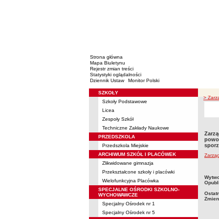
Strona główna
Mapa Biuletynu
Rejestr zmian treści
Statystyki oglądalności
Dziennik Ustaw
Monitor Polski
SZKOŁY
Menu
> Zarz
Szkoły Podstawowe
Licea
Zespoły Szkół
Techniczne Zakłady Naukowe
Zarzą
PRZEDSZKOLA
powo
sporz
Przedszkola Miejskie
ARCHIWUM SZKÓŁ I PLACÓWEK
Zarzą
Zlikwidowane gimnazja
Przekształcone szkoły i placówki
metry
Wytwo
Wielofunkcyjna Placówka
Opubl
SPECJALNE OŚRODKI SZKOLNO-
Ostat
WYCHOWAWCZE
Zmien
Specjalny Ośrodek nr 1
Specjalny Ośrodek nr 5