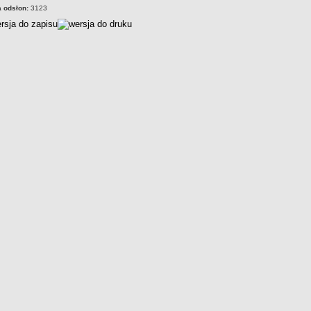
a odsłon:
3123