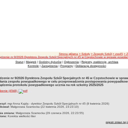
ścieżka nawigacji
Strona główna
> Szkoły
> Zespoły Szkół
> zss45
> 
ądzenie nr 9/2026 Dyrektora Zespołu Szkół Specjalnych nr 45 w Częstochowie w sprawie powo
Statut
|
Majątek
|
Godziny dyżurów
|
Ogłoszenia
|
Rejestry, ewidencje, archiwa
Kontrole
|
Zarządzenia
|
Programy
|
Deklaracja dostępności
dzenie nr 9/2026 Dyrektora Zespołu Szkół Specjalnych nr 45 w Częstochowie w spraw
łania zespołu powypadkowego w celu przeprowadzenia postępowania powypadkow
ądzenia protokołu powypadkowego ucznia na rok szkolny 2025/2025
dzenie (45kB)
czka
rzył:
mgr Anna Kajda - dyrektor Zespołu Szkół Specjalnych nr 45 (9 kwietnia 2026)
ikował:
Małgorzata Szamocka (22 kwietnia 2026, 23:23:10)
nia zmiana:
Małgorzata Szamocka (29 czerwca 2026, 22:23:55)
iono:
Korekta wielkości liter
rejestr zmian tej 