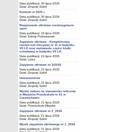
Data publikacji: 30 lipca 2026
Dział:
Zespoły Szkół
Kontrole w 2025 r.
Data publikacji: 30 lipca 2026
Dział:
Zespoły Szkół
Rozpoznanie ofertowe rozstrzygnięcie
sport
Data publikacji: 24 lipca 2026
Dział:
Szkoły Podstawowe
Zapytanie ofertowe - Kompleksowy
remont sali lekcyjnej nr 11 w budynku
VII LO oraz malowanie części klatki
schodowej w budynku VII LO.
Data publikacji: 24 lipca 2026
Dział:
Licea
Zapytanie ofertowe nr 3/2026
Data publikacji: 22 lipca 2026
Dział:
Zespoły Szkół
Unieważnienie
Data publikacji: 22 lipca 2026
Dział:
Zespoły Szkół
Wyniki naboru na stanowisko referenta
w Miejskim Przedszkolu nr 41 w
Częstochowie
Data publikacji: 21 lipca 2026
Dział:
Przedszkola Miejskie
Zapytanie ofertowe nr 2_2026
Data publikacji: 21 lipca 2026
Dział:
Zespoły Szkół
Wynik zapytania ofertowego nr 1_2026
Data publikacji: 21 lipca 2026