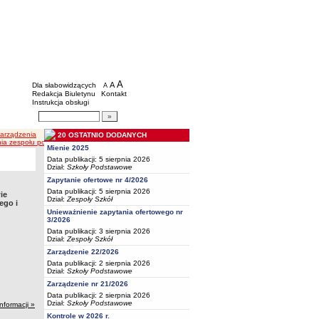
BIP - Oświata Częstochowa
Menu dodatkowe
A
powiększ czcionkę
A
standardowy rozmiar czcionki
Dla słabowidzących
A
pomniejsz czcionkę
Redakcja Biuletynu
Kontakt
Instrukcja obsługi
Wyszukiwarka artykułów
Szukaj
Zarządzenia
20 OSTATNIO DODANYCH
łania zespołu powypadkowego w celu przeprowadzenia postępowania powypadkowego i sporządz
Mienie 2025
Data publikacji: 5 sierpnia 2026
Dział:
Szkoły Podstawowe
Zapytanie ofertowe nr 4/2026
Data publikacji: 5 sierpnia 2026
ie
Dział:
Zespoły Szkół
ego i
Unieważnienie zapytania ofertowego nr
3/2026
Data publikacji: 3 sierpnia 2026
Dział:
Zespoły Szkół
Zarządzenie 22/2026
Data publikacji: 2 sierpnia 2026
Dział:
Szkoły Podstawowe
Zarządzenie nr 21/2026
Data publikacji: 2 sierpnia 2026
Dział:
Szkoły Podstawowe
informacji »
Kontrole w 2026 r.