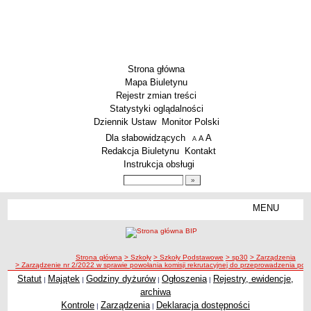
Strona główna
Mapa Biuletynu
Rejestr zmian treści
Statystyki oglądalności
Dziennik Ustaw
Monitor Polski
Menu dodatkowe
Dla słabowidzących
A
powiększ czcionkę
A
standardowy rozmiar czcionki
A
pomniejsz czcionkę
Redakcja Biuletynu
Kontakt
Instrukcja obsługi
Wyszukiwarka artykułów
Szukaj
MENU
Menu
SZKOŁY
Szkoły Podstawowe
ścieżka nawigacji
Strona główna
> Szkoły
> Szkoły Podstawowe
> sp30
> Zarządzenia
Licea
> Zarządzenie nr 2/2022 w sprawie powołania komisji rekrutacyjnej do przeprowadzenia po
Zespoły Szkół
Statut
Majątek
Godziny dyżurów
Ogłoszenia
Rejestry, ewidencje,
|
|
|
|
archiwa
Techniczne Zakłady Naukowe
Kontrole
Zarządzenia
Deklaracja dostępności
|
|
PRZEDSZKOLA