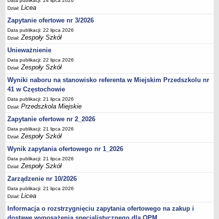
Data publikacji: 24 lipca 2026
UDOSTĘPNIANIE INFORMACJI PUBLICZNEJ
Licea
Dział:
OCHRONA DANYCH OSOBOWYCH
Zapytanie ofertowe nr 3/2026
Data publikacji: 22 lipca 2026
Zespoły Szkół
Dział:
Unieważnienie
Data publikacji: 22 lipca 2026
Zespoły Szkół
Dział:
Wyniki naboru na stanowisko referenta w Miejskim Przedszkolu nr
41 w Częstochowie
Data publikacji: 21 lipca 2026
Przedszkola Miejskie
Dział:
Zapytanie ofertowe nr 2_2026
Data publikacji: 21 lipca 2026
Zespoły Szkół
Dział:
Wynik zapytania ofertowego nr 1_2026
Data publikacji: 21 lipca 2026
Zespoły Szkół
Dział:
Zarządzenie nr 10/2026
Data publikacji: 21 lipca 2026
Licea
Dział:
Informacja o rozstrzygnięciu zapytania ofertowego na zakup i
dostawę wyposażenia specjalistycznego dla OPM