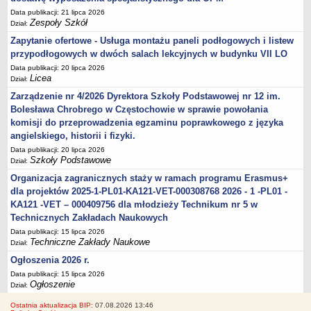
Data publikacji: 21 lipca 2026
Zespoły Szkół
Dział:
Zapytanie ofertowe - Usługa montażu paneli podłogowych i listew
przypodłogowych w dwóch salach lekcyjnych w budynku VII LO
Data publikacji: 20 lipca 2026
Licea
Dział:
Zarządzenie nr 4/2026 Dyrektora Szkoły Podstawowej nr 12 im.
Bolesława Chrobrego w Częstochowie w sprawie powołania
komisji do przeprowadzenia egzaminu poprawkowego z języka
angielskiego, historii i fizyki.
Data publikacji: 20 lipca 2026
Szkoły Podstawowe
Dział:
Organizacja zagranicznych staży w ramach programu Erasmus+
dla projektów 2025-1-PL01-KA121-VET-000308768 2026 - 1 -PL01 -
KA121 -VET – 000409756 dla młodzieży Technikum nr 5 w
Technicznych Zakładach Naukowych
Data publikacji: 15 lipca 2026
Techniczne Zakłady Naukowe
Dział:
Ogłoszenia 2026 r.
Data publikacji: 15 lipca 2026
Ogłoszenie
Dział:
Ostatnia aktualizacja BIP:
07.08.2026 13:46