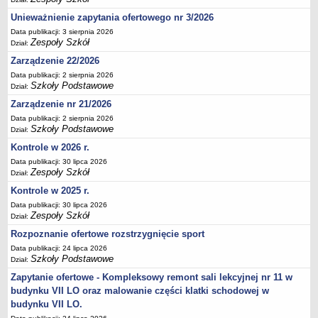
Deklaracja dostępności
Unieważnienie zapytania ofertowego nr 3/2026
PORADNIE PSYCHOLOGICZNO-PEDAGOGICZNE
Data publikacji: 3 sierpnia 2026
Zespoły Szkół
Zespół Poradni
Dział:
BIURO FINANSÓW OŚWIATY
Zarządzenie 22/2026
Dane podstawowe
Data publikacji: 2 sierpnia 2026
Szkoły Podstawowe
Dział:
Statut
Zarządzenie nr 21/2026
Majątek
Data publikacji: 2 sierpnia 2026
Szkoły Podstawowe
Godziny dyżurów
Dział:
Kontrole w 2026 r.
Ogłoszenia
Data publikacji: 30 lipca 2026
Zarządzenia
Zespoły Szkół
Dział:
Rejestry, ewidencje, archiwa
Kontrole w 2025 r.
Kontrole
Data publikacji: 30 lipca 2026
Zespoły Szkół
Dział:
PONOWNE WYKORZYSTYWANIE
Rozpoznanie ofertowe rozstrzygnięcie sport
Sprawozdania
Data publikacji: 24 lipca 2026
Szkoły Podstawowe
Deklaracja dostępności
Dział:
DEKLARACJA DOSTĘPNOŚCI
Zapytanie ofertowe - Kompleksowy remont sali lekcyjnej nr 11 w
budynku VII LO oraz malowanie części klatki schodowej w
OŚWIADCZENIA MAJĄTKOWE
budynku VII LO.
PONOWNE WYKORZYSTYWANIE