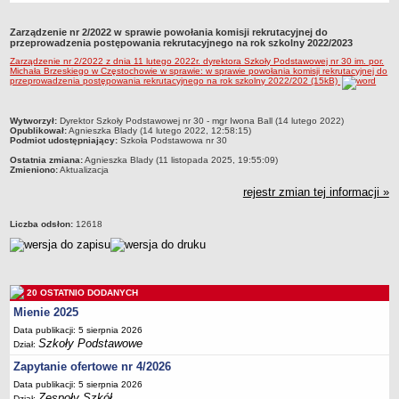
Przedszkola Miejskie
Zarządzenie nr 2/2022 w sprawie powołania komisji rekrutacyjnej do
ARCHIWUM SZKÓŁ I PLACÓWEK
przeprowadzenia postępowania rekrutacyjnego na rok szkolny 2022/2023
Zlikwidowane gimnazja
Zarządzenie nr 2/2022 z dnia 11 lutego 2022r. dyrektora Szkoły Podstawowej nr 30 im. por.
Michała Brzeskiego w Częstochowie w sprawie: w sprawie powołania komisji rekrutacyjnej do
Przekształcone szkoły i placówki
przeprowadzenia postępowania rekrutacyjnego na rok szkolny 2022/202 (15kB)
Wielofunkcyjna Placówka
metryczka
Wytworzył:
Dyrektor Szkoły Podstawowej nr 30 - mgr Iwona Ball (14 lutego 2022)
SPECJALNE OŚRODKI SZKOLNO-WYCHOWAWCZE
Opublikował:
Agnieszka Blady (14 lutego 2022, 12:58:15)
Podmiot udostępniający:
Szkoła Podstawowa nr 30
Specjalny Ośrodek nr 1
Ostatnia zmiana:
Agnieszka Blady (11 listopada 2025, 19:55:09)
Specjalny Ośrodek nr 5
Zmieniono:
Aktualizacja
BURSA MIEJSKA
rejestr zmian tej informacji »
Dane podstawowe
Liczba odsłon:
12618
Statut
Majątek
Godziny dyżurów
20 OSTATNIO DODANYCH
Ogłoszenie
Mienie 2025
Zarządzenia
Data publikacji: 5 sierpnia 2026
Szkoły Podstawowe
Kontrole
Dział:
Zapytanie ofertowe nr 4/2026
Rejestry, ewidencje, archiwa
Data publikacji: 5 sierpnia 2026
Sprawozdania
Zespoły Szkół
Dział: