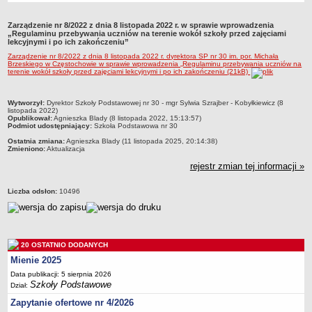
Przedszkola Miejskie
Zarządzenie nr 8/2022 z dnia 8 listopada 2022 r. w sprawie wprowadzenia
ARCHIWUM SZKÓŁ I PLACÓWEK
„Regulaminu przebywania uczniów na terenie wokół szkoły przed zajęciami
lekcyjnymi i po ich zakończeniu”
Zlikwidowane gimnazja
Zarządzenie nr 8/2022 z dnia 8 listopada 2022 r. dyrektora SP nr 30 im. por. Michała
Przekształcone szkoły i placówki
Brzeskiego w Częstochowie w sprawie wprowadzenia „Regulaminu przebywania uczniów na
terenie wokół szkoły przed zajęciami lekcyjnymi i po ich zakończeniu (21kB)
Wielofunkcyjna Placówka
SPECJALNE OŚRODKI SZKOLNO-WYCHOWAWCZE
metryczka
Wytworzył:
Dyrektor Szkoły Podstawowej nr 30 - mgr Sylwia Szrajber - Kobyłkiewicz (8
listopada 2022)
Specjalny Ośrodek nr 1
Opublikował:
Agnieszka Blady (8 listopada 2022, 15:13:57)
Podmiot udostępniający:
Szkoła Podstawowa nr 30
Specjalny Ośrodek nr 5
Ostatnia zmiana:
Agnieszka Blady (11 listopada 2025, 20:14:38)
BURSA MIEJSKA
Zmieniono:
Aktualizacja
Dane podstawowe
rejestr zmian tej informacji »
Statut
Liczba odsłon:
10496
Majątek
Godziny dyżurów
Ogłoszenie
20 OSTATNIO DODANYCH
Zarządzenia
Mienie 2025
Kontrole
Data publikacji: 5 sierpnia 2026
Szkoły Podstawowe
Dział:
Rejestry, ewidencje, archiwa
Zapytanie ofertowe nr 4/2026
Sprawozdania