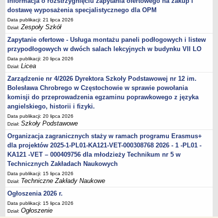
Informacja o rozstrzygnięciu zapytania ofertowego na zakup i
dostawę wyposażenia specjalistycznego dla OPM
Data publikacji: 21 lipca 2026
Zespoły Szkół
Dział:
Zapytanie ofertowe - Usługa montażu paneli podłogowych i listew
przypodłogowych w dwóch salach lekcyjnych w budynku VII LO
Data publikacji: 20 lipca 2026
Licea
Dział:
Zarządzenie nr 4/2026 Dyrektora Szkoły Podstawowej nr 12 im.
Bolesława Chrobrego w Częstochowie w sprawie powołania
komisji do przeprowadzenia egzaminu poprawkowego z języka
angielskiego, historii i fizyki.
Data publikacji: 20 lipca 2026
Szkoły Podstawowe
Dział:
Organizacja zagranicznych staży w ramach programu Erasmus+
dla projektów 2025-1-PL01-KA121-VET-000308768 2026 - 1 -PL01 -
KA121 -VET – 000409756 dla młodzieży Technikum nr 5 w
Technicznych Zakładach Naukowych
Data publikacji: 15 lipca 2026
Techniczne Zakłady Naukowe
Dział:
Ogłoszenia 2026 r.
Data publikacji: 15 lipca 2026
Ogłoszenie
Dział: