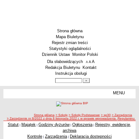
Strona główna
Mapa Biuletynu
Rejestr zmian treści
Statystyki oglądalności
Dziennik Ustaw
Monitor Polski
Menu dodatkowe
Dla słabowidzących
A
powiększ czcionkę
A
standardowy rozmiar czcionki
A
pomniejsz czcionkę
Redakcja Biuletynu
Kontakt
Instrukcja obsługi
Wyszukiwarka artykułów
Szukaj
MENU
Menu
SZKOŁY
Szkoły Podstawowe
ścieżka nawigacji
Strona główna
> Szkoły
> Szkoły Podstawowe
> sp30
> Zarządzenia
Licea
> Zarządzenie nr 8/2022 z dnia 8 listopada 2022 r. w sprawie wprowadzenia „Regulaminu prz
Zespoły Szkół
Statut
Majątek
Godziny dyżurów
Ogłoszenia
Rejestry, ewidencje,
|
|
|
|
archiwa
Techniczne Zakłady Naukowe
Kontrole
Zarządzenia
Deklaracja dostępności
|
|
PRZEDSZKOLA