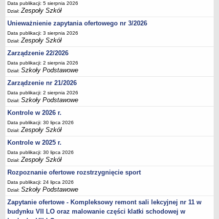
Data publikacji: 5 sierpnia 2026
Deklaracja dostępności
Zespoły Szkół
Dział:
PORADNIE PSYCHOLOGICZNO-PEDAGOGICZNE
Unieważnienie zapytania ofertowego nr 3/2026
Zespół Poradni
Data publikacji: 3 sierpnia 2026
Zespoły Szkół
BIURO FINANSÓW OŚWIATY
Dział:
Dane podstawowe
Zarządzenie 22/2026
Data publikacji: 2 sierpnia 2026
Statut
Szkoły Podstawowe
Dział:
Majątek
Zarządzenie nr 21/2026
Godziny dyżurów
Data publikacji: 2 sierpnia 2026
Szkoły Podstawowe
Dział:
Ogłoszenia
Kontrole w 2026 r.
Zarządzenia
Data publikacji: 30 lipca 2026
Rejestry, ewidencje, archiwa
Zespoły Szkół
Dział:
Kontrole
Kontrole w 2025 r.
PONOWNE WYKORZYSTYWANIE
Data publikacji: 30 lipca 2026
Zespoły Szkół
Dział:
Sprawozdania
Rozpoznanie ofertowe rozstrzygnięcie sport
Deklaracja dostępności
Data publikacji: 24 lipca 2026
Szkoły Podstawowe
DEKLARACJA DOSTĘPNOŚCI
Dział:
OŚWIADCZENIA MAJĄTKOWE
Zapytanie ofertowe - Kompleksowy remont sali lekcyjnej nr 11 w
PONOWNE WYKORZYSTYWANIE
budynku VII LO oraz malowanie części klatki schodowej w