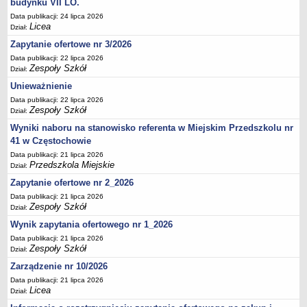
budynku VII LO.
UDOSTĘPNIANIE INFORMACJI PUBLICZNEJ
OCHRONA DANYCH OSOBOWYCH
Data publikacji: 24 lipca 2026
Licea
Dział:
Zapytanie ofertowe nr 3/2026
Data publikacji: 22 lipca 2026
Zespoły Szkół
Dział:
Unieważnienie
Data publikacji: 22 lipca 2026
Zespoły Szkół
Dział:
Wyniki naboru na stanowisko referenta w Miejskim Przedszkolu nr
41 w Częstochowie
Data publikacji: 21 lipca 2026
Przedszkola Miejskie
Dział:
Zapytanie ofertowe nr 2_2026
Data publikacji: 21 lipca 2026
Zespoły Szkół
Dział:
Wynik zapytania ofertowego nr 1_2026
Data publikacji: 21 lipca 2026
Zespoły Szkół
Dział:
Zarządzenie nr 10/2026
Data publikacji: 21 lipca 2026
Licea
Dział: