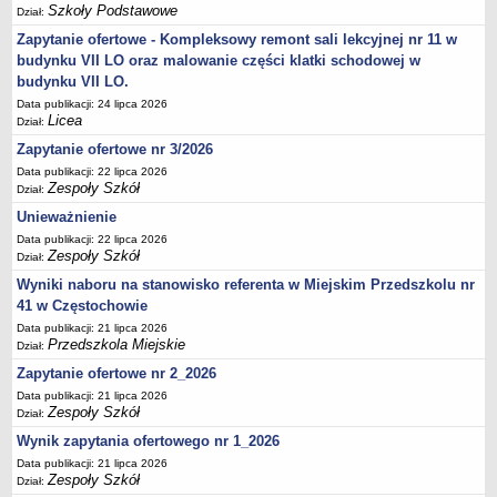
UDOSTĘPNIANIE INFORMACJI PUBLICZNEJ
Szkoły Podstawowe
Dział:
OCHRONA DANYCH OSOBOWYCH
Zapytanie ofertowe - Kompleksowy remont sali lekcyjnej nr 11 w
budynku VII LO oraz malowanie części klatki schodowej w
budynku VII LO.
Data publikacji: 24 lipca 2026
Licea
Dział:
Zapytanie ofertowe nr 3/2026
Data publikacji: 22 lipca 2026
Zespoły Szkół
Dział:
Unieważnienie
Data publikacji: 22 lipca 2026
Zespoły Szkół
Dział:
Wyniki naboru na stanowisko referenta w Miejskim Przedszkolu nr
41 w Częstochowie
Data publikacji: 21 lipca 2026
Przedszkola Miejskie
Dział:
Zapytanie ofertowe nr 2_2026
Data publikacji: 21 lipca 2026
Zespoły Szkół
Dział:
Wynik zapytania ofertowego nr 1_2026
Data publikacji: 21 lipca 2026
Zespoły Szkół
Dział: