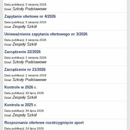
Deklaracja dostępności
Data publikacji: 5 sierpnia 2026
Szkoły Podstawowe
Dział:
PORADNIE PSYCHOLOGICZNO-PEDAGOGICZNE
Zapytanie ofertowe nr 4/2026
Zespół Poradni
Data publikacji: 5 sierpnia 2026
BIURO FINANSÓW OŚWIATY
Zespoły Szkół
Dział:
Dane podstawowe
Unieważnienie zapytania ofertowego nr 3/2026
Statut
Data publikacji: 3 sierpnia 2026
Zespoły Szkół
Dział:
Majątek
Zarządzenie 22/2026
Godziny dyżurów
Data publikacji: 2 sierpnia 2026
Ogłoszenia
Szkoły Podstawowe
Dział:
Zarządzenia
Zarządzenie nr 21/2026
Rejestry, ewidencje, archiwa
Data publikacji: 2 sierpnia 2026
Szkoły Podstawowe
Dział:
Kontrole
Kontrole w 2026 r.
PONOWNE WYKORZYSTYWANIE
Data publikacji: 30 lipca 2026
Zespoły Szkół
Dział:
Sprawozdania
Kontrole w 2025 r.
Deklaracja dostępności
Data publikacji: 30 lipca 2026
DEKLARACJA DOSTĘPNOŚCI
Zespoły Szkół
Dział:
OŚWIADCZENIA MAJĄTKOWE
Rozpoznanie ofertowe rozstrzygnięcie sport
PONOWNE WYKORZYSTYWANIE
Data publikacji: 24 lipca 2026