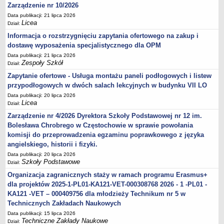
Zarządzenie nr 10/2026
Data publikacji: 21 lipca 2026
Licea
Dział:
Informacja o rozstrzygnięciu zapytania ofertowego na zakup i
dostawę wyposażenia specjalistycznego dla OPM
Data publikacji: 21 lipca 2026
Zespoły Szkół
Dział:
Zapytanie ofertowe - Usługa montażu paneli podłogowych i listew
przypodłogowych w dwóch salach lekcyjnych w budynku VII LO
Data publikacji: 20 lipca 2026
Licea
Dział:
Zarządzenie nr 4/2026 Dyrektora Szkoły Podstawowej nr 12 im.
Bolesława Chrobrego w Częstochowie w sprawie powołania
komisji do przeprowadzenia egzaminu poprawkowego z języka
angielskiego, historii i fizyki.
Data publikacji: 20 lipca 2026
Szkoły Podstawowe
Dział:
Organizacja zagranicznych staży w ramach programu Erasmus+
dla projektów 2025-1-PL01-KA121-VET-000308768 2026 - 1 -PL01 -
KA121 -VET – 000409756 dla młodzieży Technikum nr 5 w
Technicznych Zakładach Naukowych
Data publikacji: 15 lipca 2026
Techniczne Zakłady Naukowe
Dział: