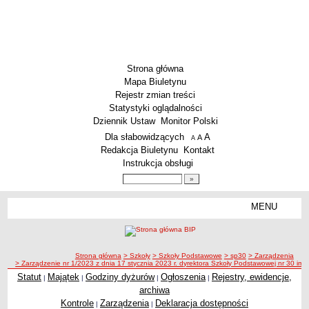
Strona główna
Mapa Biuletynu
Rejestr zmian treści
Statystyki oglądalności
Dziennik Ustaw
Monitor Polski
Menu dodatkowe
Dla słabowidzących
A
powiększ czcionkę
A
standardowy rozmiar czcionki
A
pomniejsz czcionkę
Redakcja Biuletynu
Kontakt
Instrukcja obsługi
Wyszukiwarka artykułów
Szukaj
MENU
Menu
SZKOŁY
Szkoły Podstawowe
ścieżka nawigacji
Strona główna
> Szkoły
> Szkoły Podstawowe
> sp30
> Zarządzenia
Licea
> Zarządzenie nr 1/2023 z dnia 17 stycznia 2023 r. dyrektora Szkoły Podstawowej nr 30 im.
Zespoły Szkół
Statut
Majątek
Godziny dyżurów
Ogłoszenia
Rejestry, ewidencje,
|
|
|
|
archiwa
Techniczne Zakłady Naukowe
Kontrole
Zarządzenia
Deklaracja dostępności
|
|
PRZEDSZKOLA