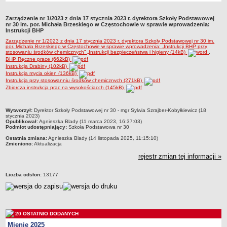
Przedszkola Miejskie
Zarządzenie nr 1/2023 z dnia 17 stycznia 2023 r. dyrektora Szkoły Podstawowej
ARCHIWUM SZKÓŁ I PLACÓWEK
nr 30 im. por. Michała Brzeskiego w Częstochowie w sprawie wprowadzenia:
Instrukcji BHP
Zlikwidowane gimnazja
Zarządzenie nr 1/2023 z dnia 17 stycznia 2023 r. dyrektora Szkoły Podstawowej nr 30 im.
Przekształcone szkoły i placówki
por. Michała Brzeskiego w Częstochowie w sprawie wprowadzenia: „Instrukcji BHP przy
stosowaniu środków chemicznych” „Instrukcji bezpieczeństwa i higieny (14kB)
,
Wielofunkcyjna Placówka
BHP Ręczne prace (662kB)
Instrukcja Drabiny (102kB)
SPECJALNE OŚRODKI SZKOLNO-WYCHOWAWCZE
Instrukcja mycia okien (136kB)
Instrukcja przy stosowanniu środków chemicznych (271kB)
Specjalny Ośrodek nr 1
Zbiorcza instrukcja prac na wysokościacch (145kB)
Specjalny Ośrodek nr 5
BURSA MIEJSKA
metryczka
Wytworzył:
Dyrektor Szkoły Podstawowej nr 30 - mgr Sylwia Szrajber-Kobyłkiewicz (18
stycznia 2023)
Dane podstawowe
Opublikował:
Agnieszka Blady (11 marca 2023, 16:37:03)
Podmiot udostępniający:
Szkoła Podstawowa nr 30
Statut
Ostatnia zmiana:
Agnieszka Blady (14 listopada 2025, 11:15:10)
Majątek
Zmieniono:
Aktualizacja
rejestr zmian tej informacji »
Godziny dyżurów
Ogłoszenie
Liczba odsłon:
13177
Zarządzenia
Kontrole
Rejestry, ewidencje, archiwa
20 OSTATNIO DODANYCH
Sprawozdania
Mienie 2025