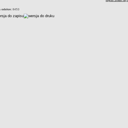
rejestr zmian tej 
a odsłon:
8453