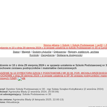
ścieżka nawigacji
Strona główna
> Szkoły
> Szkoły Podstawowe
> sp30
> 
ądzenie nr 10 z dnia 29 sierpnia 2024 r. w sprawie ustalenia w Szkole Podstawowej nr 30 w Czę
Statut
|
Majątek
|
Godziny dyżurów
|
Ogłoszenia
|
Rejestry, ewidencje, archiwa
Kontrole
|
Zarządzenia
|
Deklaracja dostępności
dzenie nr 10 z dnia 29 sierpnia 2024 r. w sprawie ustalenia w Szkole Podstawowej nr 
ochowie zestawu podręczników i materiałów ćwiczeniowych
ĄDZENIE Nr 10 DYREKTORA SZKOŁY PODSTAWOWEJ NR 30 IM. POR. MICHAŁA BRZESKIEG
CHOWIE z dnia 29 sierpnia 2024 r. w sprawie ustalenia w SP 30 zestawu podręczników i mater
eniowych (16kB)
czka
rzył:
Dyrektor Szkoły Podstawowej nr 30 - mgr Sylwia Szrajber-Kobyłkiewicz (2 września 2024)
ikował:
Agnieszka Blady (2 września 2024, 20:54:09)
ot udostępniający:
Szkoła Podstawowa nr 30
nia zmiana:
Agnieszka Blady (4 listopada 2025, 22:00:13)
iono:
Aktualizacja