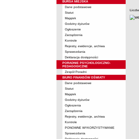
BURSA MIEJSKA
Dane podstawowe
Liczb
Statut
Majątek
Godziny dyżurów
Ogłoszenie
Zarządzenia
Kontrole
Rejestry, ewidencje, archiwa
Sprawozdania
Deklaracja dostępności
PORADNIE PSYCHOLOGICZNO-
PEDAGOGICZNE
Zespół Poradni
BIURO FINANSÓW OŚWIATY
Dane podstawowe
Statut
Majątek
Godziny dyżurów
Ogłoszenia
Zarządzenia
Rejestry, ewidencje, archiwa
Kontrole
PONOWNE WYKORZYSTYWANIE
Sprawozdania
Deklaracja dostępności