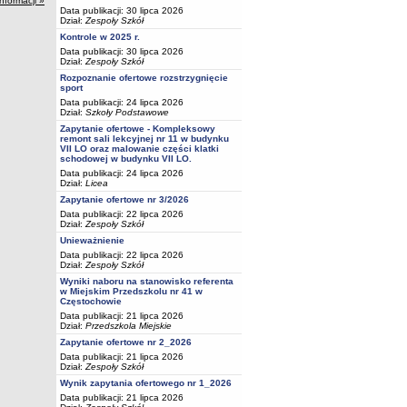
informacji »
Data publikacji: 30 lipca 2026
Dział:
Zespoły Szkół
Kontrole w 2025 r.
Data publikacji: 30 lipca 2026
Dział:
Zespoły Szkół
Rozpoznanie ofertowe rozstrzygnięcie
sport
Data publikacji: 24 lipca 2026
Dział:
Szkoły Podstawowe
Zapytanie ofertowe - Kompleksowy
remont sali lekcyjnej nr 11 w budynku
VII LO oraz malowanie części klatki
schodowej w budynku VII LO.
Data publikacji: 24 lipca 2026
Dział:
Licea
Zapytanie ofertowe nr 3/2026
Data publikacji: 22 lipca 2026
Dział:
Zespoły Szkół
Unieważnienie
Data publikacji: 22 lipca 2026
Dział:
Zespoły Szkół
Wyniki naboru na stanowisko referenta
w Miejskim Przedszkolu nr 41 w
Częstochowie
Data publikacji: 21 lipca 2026
Dział:
Przedszkola Miejskie
Zapytanie ofertowe nr 2_2026
Data publikacji: 21 lipca 2026
Dział:
Zespoły Szkół
Wynik zapytania ofertowego nr 1_2026
Data publikacji: 21 lipca 2026