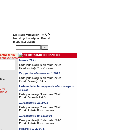
BIP - Oświata Częstochowa
Menu dodatkowe
A
powiększ czcionkę
A
standardowy rozmiar czcionki
Dla słabowidzących
A
pomniejsz czcionkę
Redakcja Biuletynu
Kontakt
Instrukcja obsługi
Wyszukiwarka artykułów
Szukaj
Zarządzenia
20 OSTATNIO DODANYCH
stochowie zestawu podręczników i materiałów ćwiczeniowych
Mienie 2025
Data publikacji: 5 sierpnia 2026
Dział:
Szkoły Podstawowe
Zapytanie ofertowe nr 4/2026
Data publikacji: 5 sierpnia 2026
30 w
Dział:
Zespoły Szkół
Unieważnienie zapytania ofertowego nr
O W
3/2026
iałów
Data publikacji: 3 sierpnia 2026
Dział:
Zespoły Szkół
Zarządzenie 22/2026
Data publikacji: 2 sierpnia 2026
Dział:
Szkoły Podstawowe
Zarządzenie nr 21/2026
Data publikacji: 2 sierpnia 2026
Dział:
Szkoły Podstawowe
Kontrole w 2026 r.