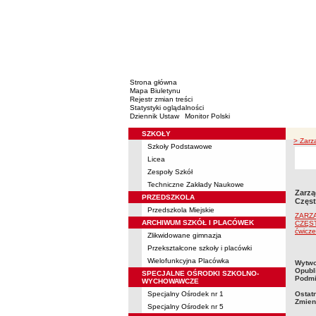
Strona główna
Mapa Biuletynu
Rejestr zmian treści
Statystyki oglądalności
Dziennik Ustaw
Monitor Polski
SZKOŁY
Menu
> Zarz
Szkoły Podstawowe
Licea
Zespoły Szkół
Techniczne Zakłady Naukowe
Zarzą
PRZEDSZKOLA
Częst
Przedszkola Miejskie
ZARZ
ARCHIWUM SZKÓŁ I PLACÓWEK
CZĘSTO
ćwicz
Zlikwidowane gimnazja
Przekształcone szkoły i placówki
Wielofunkcyjna Placówka
metry
Wytwo
Opubl
SPECJALNE OŚRODKI SZKOLNO-
Podmi
WYCHOWAWCZE
Specjalny Ośrodek nr 1
Ostat
Zmien
Specjalny Ośrodek nr 5