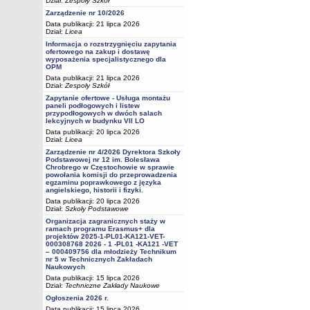
Dział:
Zespoły Szkół
Zarządzenie nr 10/2026
Data publikacji: 21 lipca 2026
Dział:
Licea
Informacja o rozstrzygnięciu zapytania
ofertowego na zakup i dostawę
wyposażenia specjalistycznego dla
OPM
Data publikacji: 21 lipca 2026
Dział:
Zespoły Szkół
Zapytanie ofertowe - Usługa montażu
paneli podłogowych i listew
przypodłogowych w dwóch salach
lekcyjnych w budynku VII LO
Data publikacji: 20 lipca 2026
Dział:
Licea
Zarządzenie nr 4/2026 Dyrektora Szkoły
Podstawowej nr 12 im. Bolesława
Chrobrego w Częstochowie w sprawie
powołania komisji do przeprowadzenia
egzaminu poprawkowego z języka
angielskiego, historii i fizyki.
Data publikacji: 20 lipca 2026
Dział:
Szkoły Podstawowe
Organizacja zagranicznych staży w
ramach programu Erasmus+ dla
projektów 2025-1-PL01-KA121-VET-
000308768 2026 - 1 -PL01 -KA121 -VET
– 000409756 dla młodzieży Technikum
nr 5 w Technicznych Zakładach
Naukowych
Data publikacji: 15 lipca 2026
Dział:
Techniczne Zakłady Naukowe
Ogłoszenia 2026 r.
Data publikacji: 15 lipca 2026