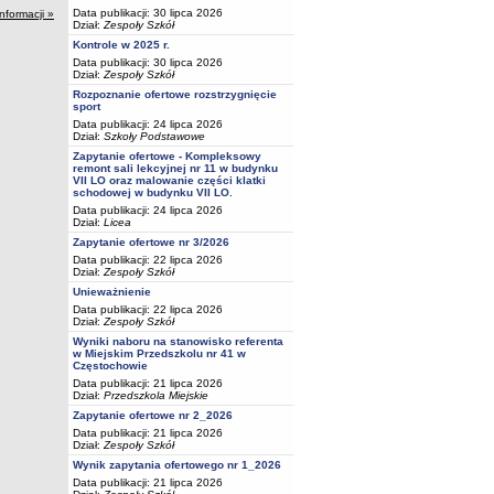
Data publikacji: 30 lipca 2026
informacji »
Dział:
Zespoły Szkół
Kontrole w 2025 r.
Data publikacji: 30 lipca 2026
Dział:
Zespoły Szkół
Rozpoznanie ofertowe rozstrzygnięcie
sport
Data publikacji: 24 lipca 2026
Dział:
Szkoły Podstawowe
Zapytanie ofertowe - Kompleksowy
remont sali lekcyjnej nr 11 w budynku
VII LO oraz malowanie części klatki
schodowej w budynku VII LO.
Data publikacji: 24 lipca 2026
Dział:
Licea
Zapytanie ofertowe nr 3/2026
Data publikacji: 22 lipca 2026
Dział:
Zespoły Szkół
Unieważnienie
Data publikacji: 22 lipca 2026
Dział:
Zespoły Szkół
Wyniki naboru na stanowisko referenta
w Miejskim Przedszkolu nr 41 w
Częstochowie
Data publikacji: 21 lipca 2026
Dział:
Przedszkola Miejskie
Zapytanie ofertowe nr 2_2026
Data publikacji: 21 lipca 2026
Dział:
Zespoły Szkół
Wynik zapytania ofertowego nr 1_2026
Data publikacji: 21 lipca 2026