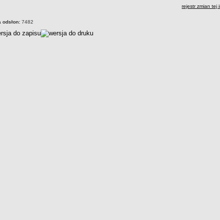
rejestr zmian tej 
a odsłon:
7482