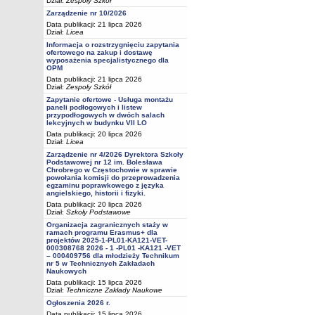
Dział:
Zespoły Szkół
Zarządzenie nr 10/2026
Data publikacji: 21 lipca 2026
Dział:
Licea
Informacja o rozstrzygnięciu zapytania
ofertowego na zakup i dostawę
wyposażenia specjalistycznego dla
OPM
Data publikacji: 21 lipca 2026
Dział:
Zespoły Szkół
Zapytanie ofertowe - Usługa montażu
paneli podłogowych i listew
przypodłogowych w dwóch salach
lekcyjnych w budynku VII LO
Data publikacji: 20 lipca 2026
Dział:
Licea
Zarządzenie nr 4/2026 Dyrektora Szkoły
Podstawowej nr 12 im. Bolesława
Chrobrego w Częstochowie w sprawie
powołania komisji do przeprowadzenia
egzaminu poprawkowego z języka
angielskiego, historii i fizyki.
Data publikacji: 20 lipca 2026
Dział:
Szkoły Podstawowe
Organizacja zagranicznych staży w
ramach programu Erasmus+ dla
projektów 2025-1-PL01-KA121-VET-
000308768 2026 - 1 -PL01 -KA121 -VET
– 000409756 dla młodzieży Technikum
nr 5 w Technicznych Zakładach
Naukowych
Data publikacji: 15 lipca 2026
Dział:
Techniczne Zakłady Naukowe
Ogłoszenia 2026 r.
Data publikacji: 15 lipca 2026