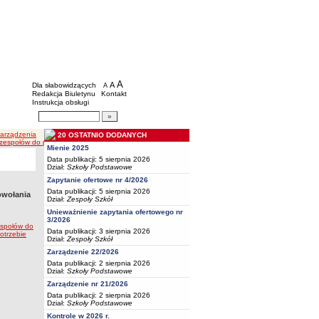
BIP - Oświata Częstochowa
Menu dodatkowe
A
powiększ czcionkę
A
standardowy rozmiar czcionki
Dla słabowidzących
A
pomniejsz czcionkę
Redakcja Biuletynu
Kontakt
Instrukcja obsługi
Wyszukiwarka artykułów
Szukaj
Zarządzenia
20 OSTATNIO DODANYCH
zespołów do planowania i udzielania pomocy psychologiczno- pedagogicznej dzieciom posiadając
Mienie 2025
Data publikacji: 5 sierpnia 2026
Dział:
Szkoły Podstawowe
Zapytanie ofertowe nr 4/2026
Data publikacji: 5 sierpnia 2026
owołania
Dział:
Zespoły Szkół
Unieważnienie zapytania ofertowego nr
3/2026
espołów do
Data publikacji: 3 sierpnia 2026
otrzebie
Dział:
Zespoły Szkół
Zarządzenie 22/2026
Data publikacji: 2 sierpnia 2026
Dział:
Szkoły Podstawowe
Zarządzenie nr 21/2026
Data publikacji: 2 sierpnia 2026
Dział:
Szkoły Podstawowe
Kontrole w 2026 r.