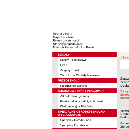
Strona główna
Mapa Biuletynu
Rejestr zmian treści
Statystyki oglądalności
Dziennik Ustaw
Monitor Polski
SZKOŁY
Menu
> Zarz
Szkoły Podstawowe
Licea
Zespoły Szkół
Techniczne Zakłady Naukowe
Zarzą
PRZEDSZKOLA
zespo
posia
Przedszkola Miejskie
ARCHIWUM SZKÓŁ I PLACÓWEK
Zarząd
planow
Zlikwidowane gimnazja
kształ
Przekształcone szkoły i placówki
Wielofunkcyjna Placówka
metry
Wytwo
SPECJALNE OŚRODKI SZKOLNO-
Opubl
WYCHOWAWCZE
Podmi
Specjalny Ośrodek nr 1
Ostat
Specjalny Ośrodek nr 5
Zmien