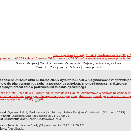
ścieżka nawigacji
Strona główna
> Szkoły
> Szkoły Podstawowe
> sp30
> 
ądzenie nr 9/2025 z dnia 13 marca 2025r. dyrektora SP 30 w Częstochowie w sprawie powołania 
Statut
|
Majątek
|
Godziny dyżurów
|
Ogłoszenia
|
Rejestry, ewidencje, archiwa
Kontrole
|
Zarządzenia
|
Deklaracja dostępności
dzenie nr 9/2025 z dnia 13 marca 2025r. dyrektora SP 30 w Częstochowie w sprawie p
łów do planowania i udzielania pomocy psychologiczno- pedagogicznej dzieciom
dającym orzeczenie o potrzebie kształcenia specjalnego
zenie nr 9/2025 z dnia 13 marca 2025r. dyrektora SP30 w Częstochowie w sprawie powołania z
ania i udzielania pomocy psychologiczno- -pedagogicznej dzieciom posiadającym orzeczenie o p
cenia specjalnego (21kB)
czka
rzył:
Dyrektor Szkoły Podstawowej nr 30 - mgr Sylwia Szrajber-Kobyłkiewicz (13 marca 2025)
ikował:
Agnieszka Blady (13 marca 2025, 23:08:03)
ot udostępniający:
Szkoła Podstawowa nr 30
nia zmiana:
Agnieszka Blady (29 października 2025, 19:59:15)
iono:
Aktualizacja