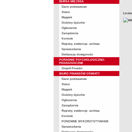
BURSA MIEJSKA
Dane podstawowe
Statut
Liczb
Majątek
Godziny dyżurów
Ogłoszenie
Zarządzenia
Kontrole
Rejestry, ewidencje, archiwa
Sprawozdania
Deklaracja dostępności
PORADNIE PSYCHOLOGICZNO-
PEDAGOGICZNE
Zespół Poradni
BIURO FINANSÓW OŚWIATY
Dane podstawowe
Statut
Majątek
Godziny dyżurów
Ogłoszenia
Zarządzenia
Rejestry, ewidencje, archiwa
Kontrole
PONOWNE WYKORZYSTYWANIE
Sprawozdania
Deklaracja dostępności