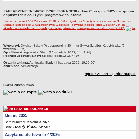
Przedszkola Miejskie
ZARZĄDZENIE Nr 14/2025 DYREKTORA SP30 z dnia 29 sierpnia 2025 r. w sprawie
ARCHIWUM SZKÓŁ I PLACÓWEK
dopuszczenia do użytku programów nauczania
Zlikwidowane gimnazja
Zarządzenie nr 14/2024 z dnia 13.09.2024 r. Dyrektora Szkoły Podstawowej nr 30 im. por.
Michała Brzeskiego w Częstochowie w sprawie: powołania osób odpowiedzialnych za
Przekształcone szkoły i placówki
składanie zawiadomień o podejrzeniu popełnienia przestępstwa na szkodę m (20kB)
Wielofunkcyjna Placówka
SPECJALNE OŚRODKI SZKOLNO-WYCHOWAWCZE
metryczka
Wytworzył:
Dyrektor Szkoły Podstawowej nr 30 - mgr Sylwia Szrajber-Kobyłkiewicz (9
września 2025)
Specjalny Ośrodek nr 1
Opublikował:
Agnieszka Blady (10 września 2025, 14:49:34)
Podmiot udostępniający:
Szkoła Podstawowa nr 30
Specjalny Ośrodek nr 5
Ostatnia zmiana:
Agnieszka Blady (4 listopada 2025, 16:20:00)
BURSA MIEJSKA
Zmieniono:
Aktualizacja
Dane podstawowe
rejestr zmian tej informacji »
Statut
Liczba odsłon:
5545
Majątek
Godziny dyżurów
Ogłoszenie
20 OSTATNIO DODANYCH
Zarządzenia
Mienie 2025
Kontrole
Data publikacji: 5 sierpnia 2026
Szkoły Podstawowe
Dział:
Rejestry, ewidencje, archiwa
Zapytanie ofertowe nr 4/2026
Sprawozdania