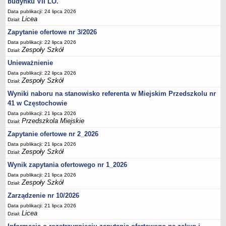
budynku VII LO.
UDOSTĘPNIANIE INFORMACJI PUBLICZNEJ
Data publikacji: 24 lipca 2026
OCHRONA DANYCH OSOBOWYCH
Licea
Dział:
Zapytanie ofertowe nr 3/2026
Data publikacji: 22 lipca 2026
Zespoły Szkół
Dział:
Unieważnienie
Data publikacji: 22 lipca 2026
Zespoły Szkół
Dział:
Wyniki naboru na stanowisko referenta w Miejskim Przedszkolu nr
41 w Częstochowie
Data publikacji: 21 lipca 2026
Przedszkola Miejskie
Dział:
Zapytanie ofertowe nr 2_2026
Data publikacji: 21 lipca 2026
Zespoły Szkół
Dział:
Wynik zapytania ofertowego nr 1_2026
Data publikacji: 21 lipca 2026
Zespoły Szkół
Dział:
Zarządzenie nr 10/2026
Data publikacji: 21 lipca 2026
Licea
Dział: