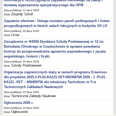
Informacja o rozstrzygnięciu zapytania ofertowego na zakup i
dostawę wyposażenia specjalistycznego dla OPM
Data publikacji: 21 lipca 2026
Zespoły Szkół
Dział:
Zapytanie ofertowe - Usługa montażu paneli podłogowych i listew
przypodłogowych w dwóch salach lekcyjnych w budynku VII LO
Data publikacji: 20 lipca 2026
Licea
Dział:
Zarządzenie nr 4/2026 Dyrektora Szkoły Podstawowej nr 12 im.
Bolesława Chrobrego w Częstochowie w sprawie powołania
komisji do przeprowadzenia egzaminu poprawkowego z języka
angielskiego, historii i fizyki.
Data publikacji: 20 lipca 2026
Szkoły Podstawowe
Dział:
Organizacja zagranicznych staży w ramach programu Erasmus+
dla projektów 2025-1-PL01-KA121-VET-000308768 2026 - 1 -PL01 -
KA121 -VET – 000409756 dla młodzieży Technikum nr 5 w
Technicznych Zakładach Naukowych
Data publikacji: 15 lipca 2026
Techniczne Zakłady Naukowe
Dział:
Ogłoszenia 2026 r.
Data publikacji: 15 lipca 2026
Ogłoszenie
Dział: