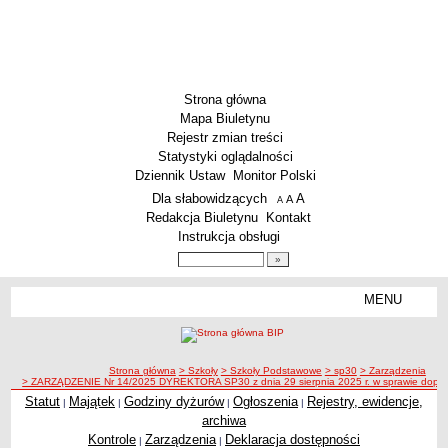
Strona główna
Mapa Biuletynu
Rejestr zmian treści
Statystyki oglądalności
Dziennik Ustaw
Monitor Polski
Menu dodatkowe
Dla słabowidzących
A
powiększ czcionkę
A
standardowy rozmiar czcionki
A
pomniejsz czcionkę
Redakcja Biuletynu
Kontakt
Instrukcja obsługi
Wyszukiwarka artykułów
Szukaj
MENU
Menu
SZKOŁY
Szkoły Podstawowe
ścieżka nawigacji
Strona główna
> Szkoły
> Szkoły Podstawowe
> sp30
> Zarządzenia
Licea
> ZARZĄDZENIE Nr 14/2025 DYREKTORA SP30 z dnia 29 sierpnia 2025 r. w sprawie dopus
Zespoły Szkół
Statut
Majątek
Godziny dyżurów
Ogłoszenia
Rejestry, ewidencje,
|
|
|
|
archiwa
Techniczne Zakłady Naukowe
Kontrole
Zarządzenia
Deklaracja dostępności
|
|
PRZEDSZKOLA