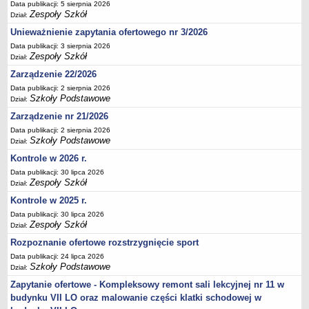
Data publikacji: 5 sierpnia 2026
Deklaracja dostępności
Zespoły Szkół
Dział:
PORADNIE PSYCHOLOGICZNO-PEDAGOGICZNE
Unieważnienie zapytania ofertowego nr 3/2026
Zespół Poradni
Data publikacji: 3 sierpnia 2026
Zespoły Szkół
Dział:
BIURO FINANSÓW OŚWIATY
Dane podstawowe
Zarządzenie 22/2026
Data publikacji: 2 sierpnia 2026
Statut
Szkoły Podstawowe
Dział:
Majątek
Zarządzenie nr 21/2026
Godziny dyżurów
Data publikacji: 2 sierpnia 2026
Szkoły Podstawowe
Dział:
Ogłoszenia
Kontrole w 2026 r.
Zarządzenia
Data publikacji: 30 lipca 2026
Rejestry, ewidencje, archiwa
Zespoły Szkół
Dział:
Kontrole
Kontrole w 2025 r.
Data publikacji: 30 lipca 2026
PONOWNE WYKORZYSTYWANIE
Zespoły Szkół
Dział:
Sprawozdania
Rozpoznanie ofertowe rozstrzygnięcie sport
Deklaracja dostępności
Data publikacji: 24 lipca 2026
Szkoły Podstawowe
DEKLARACJA DOSTĘPNOŚCI
Dział:
OŚWIADCZENIA MAJĄTKOWE
Zapytanie ofertowe - Kompleksowy remont sali lekcyjnej nr 11 w
PONOWNE WYKORZYSTYWANIE
budynku VII LO oraz malowanie części klatki schodowej w