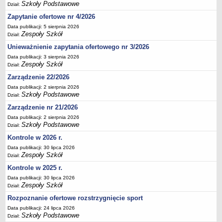
Szkoły Podstawowe
Dział:
Deklaracja dostępności
Zapytanie ofertowe nr 4/2026
PORADNIE PSYCHOLOGICZNO-PEDAGOGICZNE
Data publikacji: 5 sierpnia 2026
Zespół Poradni
Zespoły Szkół
Dział:
BIURO FINANSÓW OŚWIATY
Unieważnienie zapytania ofertowego nr 3/2026
Dane podstawowe
Data publikacji: 3 sierpnia 2026
Zespoły Szkół
Statut
Dział:
Zarządzenie 22/2026
Majątek
Data publikacji: 2 sierpnia 2026
Godziny dyżurów
Szkoły Podstawowe
Dział:
Ogłoszenia
Zarządzenie nr 21/2026
Zarządzenia
Data publikacji: 2 sierpnia 2026
Szkoły Podstawowe
Dział:
Rejestry, ewidencje, archiwa
Kontrole w 2026 r.
Kontrole
Data publikacji: 30 lipca 2026
Zespoły Szkół
PONOWNE WYKORZYSTYWANIE
Dział:
Kontrole w 2025 r.
Sprawozdania
Data publikacji: 30 lipca 2026
Deklaracja dostępności
Zespoły Szkół
Dział:
DEKLARACJA DOSTĘPNOŚCI
Rozpoznanie ofertowe rozstrzygnięcie sport
OŚWIADCZENIA MAJĄTKOWE
Data publikacji: 24 lipca 2026
PONOWNE WYKORZYSTYWANIE
Szkoły Podstawowe
Dział: