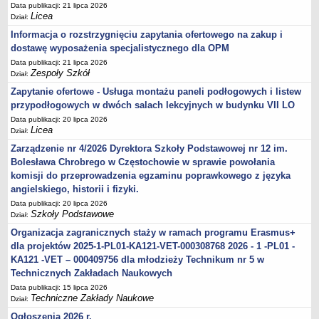
Data publikacji: 21 lipca 2026
Licea
Dział:
Informacja o rozstrzygnięciu zapytania ofertowego na zakup i
dostawę wyposażenia specjalistycznego dla OPM
Data publikacji: 21 lipca 2026
Zespoły Szkół
Dział:
Zapytanie ofertowe - Usługa montażu paneli podłogowych i listew
przypodłogowych w dwóch salach lekcyjnych w budynku VII LO
Data publikacji: 20 lipca 2026
Licea
Dział:
Zarządzenie nr 4/2026 Dyrektora Szkoły Podstawowej nr 12 im.
Bolesława Chrobrego w Częstochowie w sprawie powołania
komisji do przeprowadzenia egzaminu poprawkowego z języka
angielskiego, historii i fizyki.
Data publikacji: 20 lipca 2026
Szkoły Podstawowe
Dział:
Organizacja zagranicznych staży w ramach programu Erasmus+
dla projektów 2025-1-PL01-KA121-VET-000308768 2026 - 1 -PL01 -
KA121 -VET – 000409756 dla młodzieży Technikum nr 5 w
Technicznych Zakładach Naukowych
Data publikacji: 15 lipca 2026
Techniczne Zakłady Naukowe
Dział:
Ogłoszenia 2026 r.