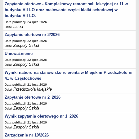
UDOSTĘPNIANIE INFORMACJI PUBLICZNEJ
Zapytanie ofertowe - Kompleksowy remont sali lekcyjnej nr 11 w
OCHRONA DANYCH OSOBOWYCH
budynku VII LO oraz malowanie części klatki schodowej w
budynku VII LO.
Data publikacji: 24 lipca 2026
Licea
Dział:
Zapytanie ofertowe nr 3/2026
Data publikacji: 22 lipca 2026
Zespoły Szkół
Dział:
Unieważnienie
Data publikacji: 22 lipca 2026
Zespoły Szkół
Dział:
Wyniki naboru na stanowisko referenta w Miejskim Przedszkolu nr
41 w Częstochowie
Data publikacji: 21 lipca 2026
Przedszkola Miejskie
Dział:
Zapytanie ofertowe nr 2_2026
Data publikacji: 21 lipca 2026
Zespoły Szkół
Dział:
Wynik zapytania ofertowego nr 1_2026
Data publikacji: 21 lipca 2026
Zespoły Szkół
Dział:
Zarządzenie nr 10/2026