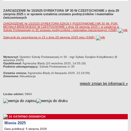
Przedszkola Miejskie
ZARZĄDZENIE Nr 15/2025 DYREKTORA SP 30 W CZĘSTOCHOWIE z dnia 29
ARCHIWUM SZKÓŁ I PLACÓWEK
sierpnia 2025 r. w sprawie ustalenia zestawu podręczników i materiałów
ćwiczeniowych
Zlikwidowane gimnazja
ZARZĄDZENIE Nr 15/2025 DYREKTORA SZKOŁY PODSTAWOWEJ NR 30 IM. POR.
Przekształcone szkoły i placówki
MICHAŁA BRZESKIEGO W CZĘSTOCHOWIE z dnia 29 sierpnia 2025 r. w ustalenia w
Szkole Podstawowej nr 30 zestawu podręczników i materiałów ćwiczeniowych (15kB)
Wielofunkcyjna Placówka
Załącznik do zarządzenia nr 15 z dnia 29 sierpnia 2025 roku (23kB)
SPECJALNE OŚRODKI SZKOLNO-WYCHOWAWCZE
Specjalny Ośrodek nr 1
Specjalny Ośrodek nr 5
metryczka
Wytworzył:
Dyrektor Szkoły Podstawowej nr 30 - mgr Sylwia Szrajber-Kobyłkiewicz (9
września 2025)
BURSA MIEJSKA
Opublikował:
Agnieszka Blady (10 września 2025, 14:55:18)
Podmiot udostępniający:
Szkoła Podstawowa nr 30
Dane podstawowe
Ostatnia zmiana:
Agnieszka Blady (4 listopada 2025, 22:16:59)
Statut
Zmieniono:
Aktualizacja
Majątek
rejestr zmian tej informacji »
Godziny dyżurów
Liczba odsłon:
5864
Ogłoszenie
Zarządzenia
Kontrole
20 OSTATNIO DODANYCH
Rejestry, ewidencje, archiwa
Mienie 2025
Sprawozdania
Data publikacji: 5 sierpnia 2026