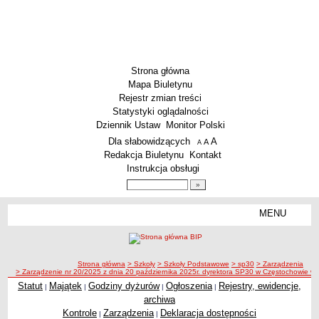
Strona główna
Mapa Biuletynu
Rejestr zmian treści
Statystyki oglądalności
Dziennik Ustaw
Monitor Polski
Menu dodatkowe
Dla słabowidzących
A
powiększ czcionkę
A
standardowy rozmiar czcionki
A
pomniejsz czcionkę
Redakcja Biuletynu
Kontakt
Instrukcja obsługi
Wyszukiwarka artykułów
Szukaj
MENU
Menu
SZKOŁY
Szkoły Podstawowe
ścieżka nawigacji
Strona główna
> Szkoły
> Szkoły Podstawowe
> sp30
> Zarządzenia
Licea
> Zarządzenie nr 20/2025 z dnia 20 października 2025r. dyrektora SP30 w Częstochowie 
Zespoły Szkół
Statut
Majątek
Godziny dyżurów
Ogłoszenia
Rejestry, ewidencje,
|
|
|
|
archiwa
Techniczne Zakłady Naukowe
Kontrole
Zarządzenia
Deklaracja dostępności
|
|
PRZEDSZKOLA