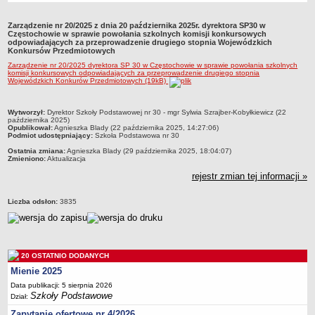
Przedszkola Miejskie
Zarządzenie nr 20/2025 z dnia 20 października 2025r. dyrektora SP30 w
ARCHIWUM SZKÓŁ I PLACÓWEK
Częstochowie w sprawie powołania szkolnych komisji konkursowych
odpowiadających za przeprowadzenie drugiego stopnia Wojewódzkich
Zlikwidowane gimnazja
Konkursów Przedmiotowych
Przekształcone szkoły i placówki
Zarządzenie nr 20/2025 dyrektora SP 30 w Częstochowie w sprawie powołania szkolnych
komisji konkursowych odpowiadających za przeprowadzenie drugiego stopnia
Wojewódzkich Konkurów Przedmiotowych (19kB)
Wielofunkcyjna Placówka
SPECJALNE OŚRODKI SZKOLNO-WYCHOWAWCZE
metryczka
Specjalny Ośrodek nr 1
Wytworzył:
Dyrektor Szkoły Podstawowej nr 30 - mgr Sylwia Szrajber-Kobyłkiewicz (22
października 2025)
Opublikował:
Agnieszka Blady (22 października 2025, 14:27:06)
Specjalny Ośrodek nr 5
Podmiot udostępniający:
Szkoła Podstawowa nr 30
BURSA MIEJSKA
Ostatnia zmiana:
Agnieszka Blady (29 października 2025, 18:04:07)
Zmieniono:
Aktualizacja
Dane podstawowe
rejestr zmian tej informacji »
Statut
Majątek
Liczba odsłon:
3835
Godziny dyżurów
Ogłoszenie
Zarządzenia
20 OSTATNIO DODANYCH
Mienie 2025
Kontrole
Data publikacji: 5 sierpnia 2026
Rejestry, ewidencje, archiwa
Szkoły Podstawowe
Dział:
Sprawozdania
Zapytanie ofertowe nr 4/2026