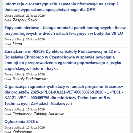
Informacja o rozstrzygnięciu zapytania ofertowego na zakup i
dostawę wyposażenia specjalistycznego dla OPM
Data publikacji: 21 lipca 2026
Zespoły Szkół
Dział:
Zapytanie ofertowe - Usługa montażu paneli podłogowych i listew
przypodłogowych w dwóch salach lekcyjnych w budynku VII LO
Data publikacji: 20 lipca 2026
Licea
Dział:
Zarządzenie nr 4/2026 Dyrektora Szkoły Podstawowej nr 12 im.
Bolesława Chrobrego w Częstochowie w sprawie powołania
komisji do przeprowadzenia egzaminu poprawkowego z języka
angielskiego, historii i fizyki.
Data publikacji: 20 lipca 2026
Szkoły Podstawowe
Dział:
Organizacja zagranicznych staży w ramach programu Erasmus+
dla projektów 2025-1-PL01-KA121-VET-000308768 2026 - 1 -PL01 -
KA121 -VET – 000409756 dla młodzieży Technikum nr 5 w
Technicznych Zakładach Naukowych
Data publikacji: 15 lipca 2026
Techniczne Zakłady Naukowe
Dział:
Ogłoszenia 2026 r.
Data publikacji: 15 lipca 2026
Ogłoszenie
Dział: