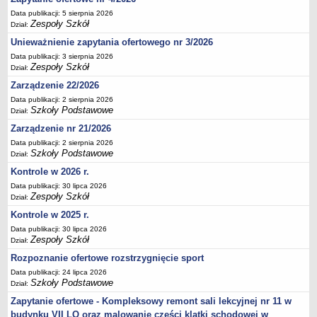
Deklaracja dostępności
Data publikacji: 5 sierpnia 2026
Zespoły Szkół
Dział:
PORADNIE PSYCHOLOGICZNO-PEDAGOGICZNE
Unieważnienie zapytania ofertowego nr 3/2026
Zespół Poradni
Data publikacji: 3 sierpnia 2026
BIURO FINANSÓW OŚWIATY
Zespoły Szkół
Dział:
Dane podstawowe
Zarządzenie 22/2026
Statut
Data publikacji: 2 sierpnia 2026
Szkoły Podstawowe
Majątek
Dział:
Zarządzenie nr 21/2026
Godziny dyżurów
Data publikacji: 2 sierpnia 2026
Ogłoszenia
Szkoły Podstawowe
Dział:
Zarządzenia
Kontrole w 2026 r.
Rejestry, ewidencje, archiwa
Data publikacji: 30 lipca 2026
Zespoły Szkół
Dział:
Kontrole
Kontrole w 2025 r.
PONOWNE WYKORZYSTYWANIE
Data publikacji: 30 lipca 2026
Zespoły Szkół
Sprawozdania
Dział:
Rozpoznanie ofertowe rozstrzygnięcie sport
Deklaracja dostępności
Data publikacji: 24 lipca 2026
DEKLARACJA DOSTĘPNOŚCI
Szkoły Podstawowe
Dział:
OŚWIADCZENIA MAJĄTKOWE
Zapytanie ofertowe - Kompleksowy remont sali lekcyjnej nr 11 w
PONOWNE WYKORZYSTYWANIE
budynku VII LO oraz malowanie części klatki schodowej w