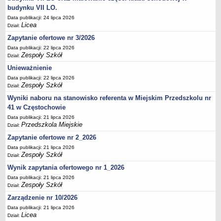
UDOSTĘPNIANIE INFORMACJI PUBLICZNEJ
budynku VII LO.
OCHRONA DANYCH OSOBOWYCH
Data publikacji: 24 lipca 2026
Licea
Dział:
Zapytanie ofertowe nr 3/2026
Data publikacji: 22 lipca 2026
Zespoły Szkół
Dział:
Unieważnienie
Data publikacji: 22 lipca 2026
Zespoły Szkół
Dział:
Wyniki naboru na stanowisko referenta w Miejskim Przedszkolu nr
41 w Częstochowie
Data publikacji: 21 lipca 2026
Przedszkola Miejskie
Dział:
Zapytanie ofertowe nr 2_2026
Data publikacji: 21 lipca 2026
Zespoły Szkół
Dział:
Wynik zapytania ofertowego nr 1_2026
Data publikacji: 21 lipca 2026
Zespoły Szkół
Dział:
Zarządzenie nr 10/2026
Data publikacji: 21 lipca 2026
Licea
Dział: